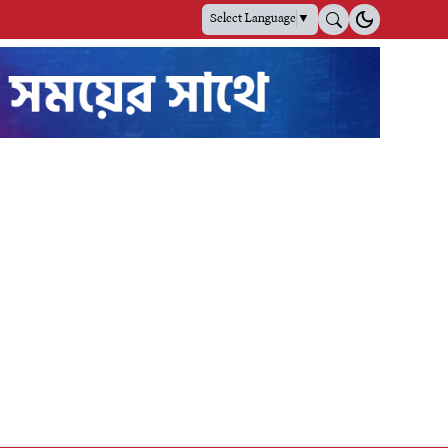
Select Language
▼