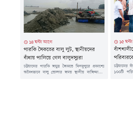
ইতোমধ্যে সার্
১৫ ঘন্
১৪ ঘন্টা আগে
বাঁশখালী
পারকি সৈকতের বালু লুট, স্থানীয়দের
পরিবারকে 
বাঁধায় পালিয়ে গেল বালুদস্যুরা
চট্টগ্রামের
চট্টগ্রামের পারকি সমুদ্র সৈকতে দিনদুপুরে প্রকাশ্যে
১০০টি পরি
অবৈধভাবে বালু তোলার সময় স্থানীয় বাসিন্দাদের
করেছে। আগা
বাঁধার মুখে পালিয়ে গেছে বালুদস্যুরা। শুক্রবার (৭
গিয়ে প্রধা
আগস্ট) দুপুরে ১২ টার দিকে পারকি সমুদ্র সৈকত চরে
হাতে এসব ঘর
বালু উত্তোলনের সময় এ ঘটনা ঘটে।সরেজমিনে গিয়ে
উপলক্ষে বা
ও স্থানীয়দের সাথে কথা বলে জানা গেছে, কয়েকদিন
হেলিপ্যাড
ধরে স্থানীয় একটি সিন্ডিকেট পরিবেশ ধ্বংস করে...
প্যান্ডেল নির