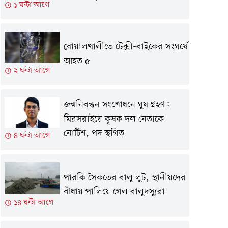
১ ঘন্টা আগে
বোয়ালখালীতে টেক্সী-বাইকের সংঘর্ষে
আহত ৫
২ ঘন্টা আগে
জন্মনিবন্ধন সংশোধনে ঘুষ গ্রহণ:
মিরসরাইয়ে কৃষক দল নেতাকে
নোটিশ, পদ স্থগিত
৪ ঘন্টা আগে
পারকি সৈকতের বালু লুট, স্থানীয়দের
বাঁধায় পালিয়ে গেল বালুদস্যুরা
১৪ ঘন্টা আগে