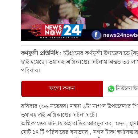
কর্ণফুলী প্রতিনিধি:
চট্টগ্রামের কর্ণফুলী উপজেলাতে বৈ
ছাই হয়েছে। ভয়াবহ অগ্নিকাণ্ডের ঘটনায় অন্তত ৩৫ লাখ 
পরিবার।
ফলো করুন
নিউজনাউ
রবিবার (০৬ নভেম্বর) সন্ধ্যা ৬টা নাগাদ উপজেলার শ
ভযাবহ এই অগ্নিকাণ্ডের ঘটনা ঘটে।
অগ্নিকাণ্ডের ঘটনায় ওই বাড়ির আবদুর রব, মদন, ম
মোট ১৪ টি পরিবারের বসতঘর , নগদ টাকা স্বর্ণালঙ্কা