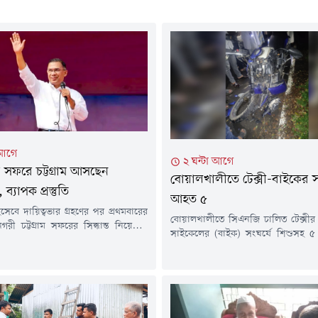
 আগে
২ ঘন্টা আগে
সফরে চট্টগ্রাম আসছেন
বোয়ালখালীতে টেক্সী-বাইকের সং
ী, ব্যাপক প্রস্তুতি
আহত ৫
ী হিসেবে দায়িত্বভার গ্রহণের পর প্রথমবারের
বোয়ালখালীতে সিএনজি চালিত টেক্সীর
রী চট্টগ্রাম সফরের সিদ্ধান্ত নিয়েছেন
সাইকেলের (বাইক) সংঘর্ষে শিশুসহ ৫
মান। আগামী রোববার (৯ আগস্ট)
হয়েছে।শুক্রবার (৭ আগস্ট) দিবাগত রা
ই সংক্ষিপ্ত সফরে তিনি কক্সবাজারের
উপজেলার পোপাদিয়া আকুবদণ্ডী গ্র
হ চট্টগ্রামের বাঁশখালী, ফটিকছড়ি,
ঘটেছে। এতে গুরুতর আহত মোটর সা
ী ও নগরীতে একাধিক সরকারি ও
আকিব(২৫) ও আতিকুলকে(২৫) উন্নত চি
র্মসূচিতে অংশ নেবেন। প্রধানমন্ত্রীকে
চট্টগ্রাম মেডিক্যাল কলেজ (চমেক) হাস
তে স্থানীয় প্রশাসন এবং রাজনৈতিক মহল