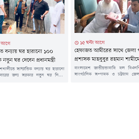
হয়েছে। উপজেলা স্বাস্থ্য কমপ্লেক্সের জরুর
বিক প্রস্তুতি...
১৫ ঘন্টা আগে
টা আগে
হেফাজত আমীরের সাথে জেলা 
তে বন্যায় ঘর হারানো ১০০
প্রশাসক মাহবুবুর রহমান শামীমে
নতুন ঘর দেবেন প্রধানমন্ত্রী
বাংলাদেশ জাতীয়তাবাদি দল বিএনপি'র
 বাঁশখালীতে সাম্প্রতিক বন্যায় ঘর হারানো
সাংগঠনিক সম্পাদক ও চট্টগ্রাম জে
বারের জন্য সরকার নতুন ঘর নির্মাণ
প্রশাসক মাহবুবুর রহমান শামীম হেফ
মী রবিবার (৯ আগস্ট) বাঁশখালী সফরে
বাংলাদেশের আমীর আল্লামা মুহিব্বুল্ল
নমন্ত্রী তারেক রহমান উপকারভোগীদের
সাথে সৌজন্য সাক্ষাৎ করেছেন।শুক্রবা
ের চাবি তুলে দেবেন।প্রধানমন্ত্রীর সফর
বিকেলে চট্টগ্রামের ফটিকছড়ি উপজেলার
হারছড়া সমুদ্রসৈকতসংলগ্ন এলাকায় দুটি
আল জামিয়াতুল ইসলামিয়া আজিজুল উল
 নির্মাণ করা হয়েছে। সেখানে মঞ্চ ও
মাদ্রাসায় এ সাক্ষাৎ অনুষ্ঠিত হয়।প্রধানম
্মাণসহ শেষ মুহূর্তের প্রস্তুতি চলছে।...
চট্টগ্রাম সফরকে কেন্দ্র করে সার্বিক...