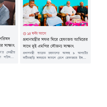
ী...
দায়িত্বে ছিলেন।শুক্রবার (৭ আগস্ট) উপজেলা কৃষক
দলের সভাপতি মো. আশরাফ উদ্দিন...
১৫ ঘন্টা আগে
পরিষদ
প্রধানমন্ত্রীর সফর ঘিরে হেফাজত আমিরের
র সাক্ষাৎ
সাথে দুই এমপির সৌজন্য সাক্ষাৎ
 কেন্দ্রীয়
প্রধানমন্ত্রী তারেক রহমানের আসছ ৯ আগস্টের
লা পরিষদের
ফটিকছড়ি সফরকে সামনে রেখে হেফাজতে ইসলাম
াজতে ইসলাম
বাংলাদেশের আমির আল্লামা শাহ মহিবুল্লাহ বাবুনগরীর
াহ বাবুনগরীর
সঙ্গে সৌজন্য সাক্ষাৎ করেছেন রাউজানের সংসদ
র (৭ আগস্ট)
সদস্য গিয়াস উদ্দীন কাদের চৌধুরী ও ফটিকছড়ির
 ঐতিহ্যবাহী
সংসদ সদস্য সরোয়ার আলমগীর।শুক্রবার (৭ আগস্ট)
ূম বাবুনগর
জুমার নামাজের পর ফটিকছড়ির আল-জামিয়াতুল
ন্ত্রীর আসন্ন
ইসলামিয়া আজিজুল উলুম বাবুনগর মাদ্রাসায় এ
সাক্ষাৎ অনুষ্ঠিত...