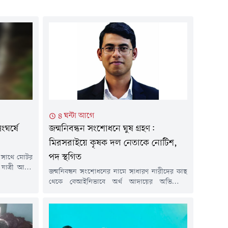
৪ ঘন্টা আগে
জন্মনিবন্ধন সংশোধনে ঘুষ গ্রহণ:
ঘর্ষে
মিরসরাইয়ে কৃষক দল নেতাকে নোটিশ,
পদ স্থগিত
 সাথে মোটর
 যাত্রী আহত
জন্মনিবন্ধন সংশোধনের নামে সাধারণ নারীদের কাছ
ত ৯টার দিকে
থেকে বেআইনিভাবে অর্থ আদায়ের অভিযোগে
ামে এ ঘটনা
চট্টগ্রামের মিরসরাইয়ে এক বিএনপি সমর্থিত কৃষক দল
ইকেল আরোহী
নেতাকে শোকজ ও দলীয় পদ থেকে সাময়িক
কিৎসার জন্য
অব্যাহতি দেওয়া হয়েছে। অভিযুক্ত মশিউর রহমান ৯
পাতালে নেওয়া
নম্বর মিরসরাই সদর ইউনিয়ন কৃষক দলের সভাপতির