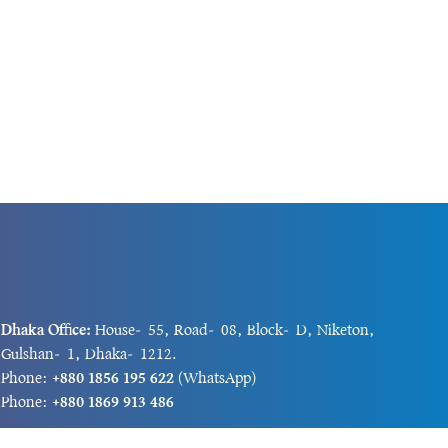
Dhaka Office:
House-55, Road-08, Block-D, Niketon,
Gulshan-1, Dhaka-1212.
Phone:
+880 1856 195 622
(WhatsApp)
Phone:
+880 1869 913 486
Chittagong office:
House-85/A, Road-7, 5th Floor,