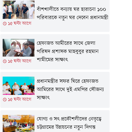
বাঁশখালীতে বন্যায় ঘর হারানো ১০০
পরিবারকে নতুন ঘর দেবেন প্রধানমন্ত্রী
১৫ ঘন্টা আগে
হেফাজত আমীরের সাথে জেলা
পরিষদ প্রশাসক মাহবুবুর রহমান
শামীমের সাক্ষাৎ
১৫ ঘন্টা আগে
প্রধানমন্ত্রীর সফর ঘিরে হেফাজত
আমিরের সাথে দুই এমপির সৌজন্য
সাক্ষাৎ
১৫ ঘন্টা আগে
যোগ্য ও সৎ প্রকৌশলীদের নেতৃত্বে
চট্টগ্রামের উন্নয়নের নতুন দিগন্ত