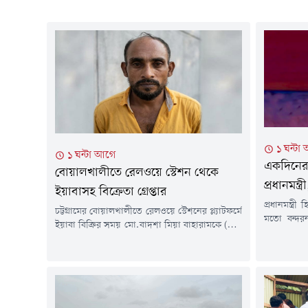
১ ঘন্টা
১ ঘন্টা আগে
একদিনের 
বোয়ালখালীতে রেলওয়ে স্টেশন থেকে
প্রধানমন্ত্র
ইয়াবাসহ বিক্রেতা গ্রেপ্তার
প্রধানমন্ত্র
চট্টগ্রামের বোয়ালখালীতে রেলওয়ে স্টেশনের প্ল্যাটফর্মে
মতো বন্দরনগ
ইয়াবা বিক্রির সময় মো.বাদশা মিয়া বাহারামকে (৩৪)
তারেক রহ
গ্রেপ্তার করেছে পুলিশ। তার কাছ থেকে জব্দ করা
একদিনের এ
হয়েছে ৫৫ পিচ ইয়াবা এবং নগদ ২৩৫০ টাকা।
মহেশখালীস
শনিবার (৮ আগস্ট) এ ব্যাপারে মাদক দ্রব্য নিয়ন্ত্রণ
হাটহাজার
আইনের সংশ্লিষ্ট ধারায় মামলা দায়েরের পর বাদশাকে
রাজনৈতিক ক
আদালতে পাঠানো হয়েছে বলে জানিয়েছেন
বরণ করে নি
বোয়ালখালী থানার ভারপ্রাপ্ত...