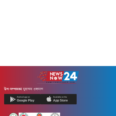
উপ-সম্পাদকঃ
মুহাম্মদ ওসমান
Android app on
Available on the
Google Play
App Store