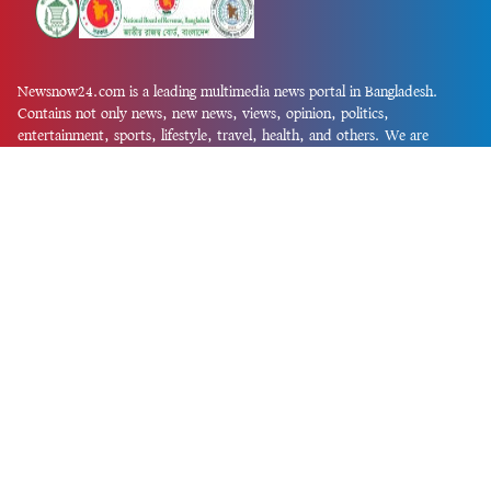
Newsnow24.com is a leading multimedia news portal in Bangladesh.
Contains not only news, new news, views, opinion, politics,
entertainment, sports, lifestyle, travel, health, and others. We are
committed to focusing on Probash news all around the world with
visuals.
তথ্য অধিদফতরের নিবন্ধন নম্বর :১৩৫
Dhaka Office:
House-55, Road-08, Block-D, Niketon, Gulshan-1,
Dhaka-1212.
Phone:
+880 1856 195 622
(WhatsApp)
Phone:
+880 1869 913 486
Chittagong office:
House-85/A, Road-7, 5th Floor, O.R.Nizam Road
R/A, 15 No. Bagmoniram,Panchlaish, Chattogram 4000.
Phone:
+880 1850 414 847
Phone:
+880 1313 427 319
Email:
newsnow24official@gmail.com
Design and Developed by
Md. Asif Iqbal
Privacy Policy
Contact Us