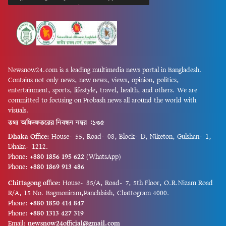
চোয়ে (Choe)...
বিভিন্ন অনিয়মের চিত্র উঠে আসে।
পরিদর্শনে...
Newsnow24.com is a leading multimedia news portal in Bangladesh.
Contains not only news, new news, views, opinion, politics,
entertainment, sports, lifestyle, travel, health, and others. We are
committed to focusing on Probash news all around the world with
visuals.
তথ্য অধিদফতরের নিবন্ধন নম্বর :১৩৫
Dhaka Office:
House-55, Road-08, Block-D, Niketon, Gulshan-1,
Dhaka-1212.
Phone:
+880 1856 195 622
(WhatsApp)
Phone:
+880 1869 913 486
Chittagong office:
House-85/A, Road-7, 5th Floor, O.R.Nizam Road
R/A, 15 No. Bagmoniram,Panchlaish, Chattogram 4000.
Phone:
+880 1850 414 847
Phone:
+880 1313 427 319
Email:
newsnow24official@gmail.com