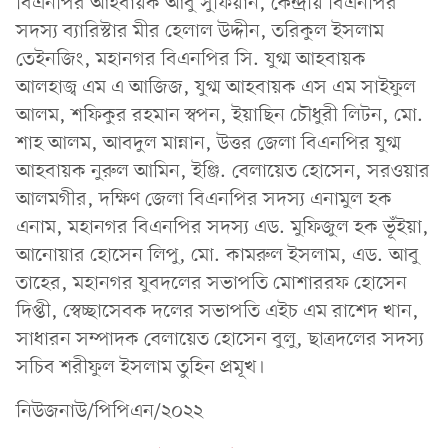
বিএনপির আহবায়ক আবু সুফিয়ান, কেন্দ্রীয় বিএনপির
সদস্য ব্যারিস্টার মীর হেলাল উদ্দীন, তরিকুল ইসলাম
তেইনজিং, মহানগর বিএনপির সি. যুগ্ম আহবায়ক
আলহাজ্ব এম এ আজিজ, যুগ্ম আহবায়ক এস এম সাইফুল
আলম, শফিকুর রহমান স্বপন, ইয়াছিন চৌধুরী লিটন, মো.
শাহ আলম, আবদুল মান্নান, উত্তর জেলা বিএনপির যুগ্ম
আহবায়ক নুরুল আমিন, ইঞ্জি. বেলায়েত হোসেন, সরওয়ার
আলমগীর, দক্ষিণ জেলা বিএনপির সদস্য এনামুল হক
এনাম, মহানগর বিএনপির সদস্য এড. মুফিজুল হক ভূঁইয়া,
আনোয়ার হোসেন লিপু, মো. কামরুল ইসলাম, এড. আবু
তাহের, মহানগর যুবদলের সভাপতি মোশাররফ হোসেন
দিপ্তী, স্বেচ্ছাসেবক দলের সভাপতি এইচ এম রাশেদ খান,
সাধারন সম্পাদক বেলায়েত হোসেন বুলু, ছাত্রদলের সদস্য
সচিব শরীফুল ইসলাম তুহিন প্রমূখ।
নিউজনাউ/পিপিএন/২০২২