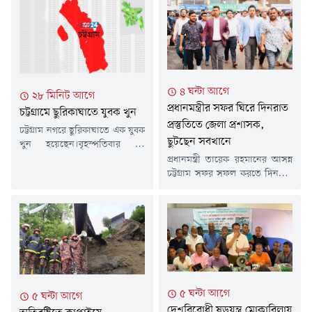
৪ ঘন্টা আগে
২৮ মিনিট আগে
প্রধানমন্ত্রীর সফর ঘিরে দিনরাত
চট্টগ্রামে ছুরিকাঘাতে যুবক খুন
প্রস্তুতিতে জেলা প্রশাসক,
চট্টগ্রাম নগরে ছুরিকাঘাতে এক যুবক
ছুটছেন সবখানে
খুন হয়েছেন।বৃহস্পতিবার (৬
আগস্ট) রাতে সদরঘাট থানার
প্রধানমন্ত্রী তারেক রহমানের আসন্ন
পশ্চিম মাদারবাড়ি এলাকায় ৪৫
চট্টগ্রাম সফর সফল করতে দিনরাত
বছর বয়সি মো. শাহীনকে (৪৫)
মাঠে কাজ করছেন চট্টগ্রামের জেলা
ছুরিকাঘাত করা হয়।সদরঘাট থানার
প্রশাসক মোহাম্মদ জাহিদুল ইসলাম
পরিদর্শক (তদন্ত) মো. হাবিব
মিঞা। সফরসূচিতে থাকা
বলেন, "ছুরিকাঘাতের খবর শুনে
বাঁশখালী, হাটহাজারী ও শাহ
পুলিশ ঘটনাস্থলে গেছে। কী কারণে
আমানত আন্তর্জাতিক বিমানবন্দরের
তাকে ছুরিকাঘাত করা হয়েছে তা
প্রস্তুতি নিখুঁত করতে প্রতিদিনই এক
নিশ্চিত হওয়া যায়নি। বিষয়টি
স্থান থেকে আরেক স্থানে ছুটে
আমরা খতিয়ে দেখছি।"চমেক...
বেড়াচ্ছেন তিনি।জেলা প্রশাসনের
৫ ঘন্টা আগে
৫ ঘন্টা আগে
কর্মকর্তাদের পাশাপাশি উপজেলা
দেশবিরোধী ষড়যন্ত্র মোকাবিলায়