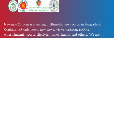
Newsnow24.com is a leading multimedia news portal in Bangladesh.
Contains not only news, new news, views, opinion, politics,
entertainment, sports, lifestyle, travel, health, and others. We are
committed to focusing on Probash news all around the world with
visuals.
তথ্য অধিদফতরের নিবন্ধন নম্বর :১৩৫
Dhaka Office:
House-55, Road-08, Block-D, Niketon, Gulshan-1,
Dhaka-1212.
Phone:
+880 1856 195 622
(WhatsApp)
Phone:
+880 1869 913 486
Chittagong office:
House-85/A, Road-7, 5th Floor, O.R.Nizam Road
R/A, 15 No. Bagmoniram,Panchlaish, Chattogram 4000.
Phone:
+880 1850 414 847
Phone:
+880 1313 427 319
Email:
newsnow24official@gmail.com