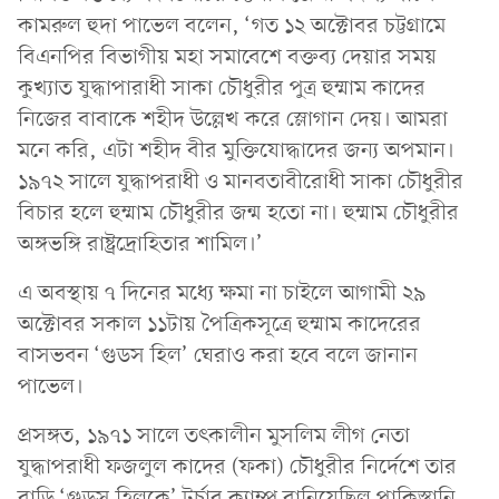
কামরুল হুদা পাভেল বলেন, ‘গত ১২ অক্টোবর চট্টগ্রামে
বিএনপির বিভাগীয় মহা সমাবেশে বক্তব্য দেয়ার সময়
কুখ্যাত যুদ্ধাপারাধী সাকা চৌধুরীর পুত্র হুম্মাম কাদের
নিজের বাবাকে শহীদ উল্লেখ করে স্লোগান দেয়। আমরা
মনে করি, এটা শহীদ বীর মুক্তিযোদ্ধাদের জন্য অপমান।
১৯৭২ সালে যুদ্ধাপরাধী ও মানবতাবীরোধী সাকা চৌধুরীর
বিচার হলে হুম্মাম চৌধুরীর জন্ম হতো না। হুম্মাম চৌধুরীর
অঙ্গভঙ্গি রাষ্ট্রদ্রোহিতার শামিল।’
এ অবস্থায় ৭ দিনের মধ্যে ক্ষমা না চাইলে আগামী ২৯
অক্টোবর সকাল ১১টায় পৈত্রিকসূত্রে হুম্মাম কাদেরের
বাসভবন ‘গুডস হিল’ ঘেরাও করা হবে বলে জানান
পাভেল।
প্রসঙ্গত, ১৯৭১ সালে তৎকালীন মুসলিম লীগ নেতা
যুদ্ধাপরাধী ফজলুল কাদের (ফকা) চৌধুরীর নির্দেশে তার
বাড়ি ‘গুডস হিলকে’ টর্চার ক্যাম্প বানিয়েছিল পাকিস্তানি