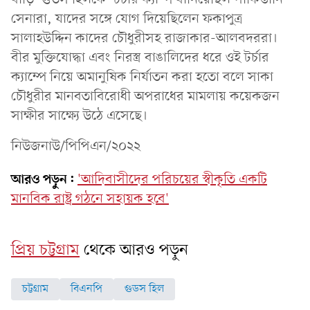
সেনারা, যাদের সঙ্গে যোগ দিয়েছিলেন ফকাপুত্র
সালাহউদ্দিন কাদের চৌধুরীসহ রাজাকার-আলবদররা।
বীর মুক্তিযোদ্ধা এবং নিরস্ত্র বাঙালিদের ধরে ওই টর্চার
ক্যাম্পে নিয়ে অমানুষিক নির্যাতন করা হতো বলে সাকা
চৌধুরীর মানবতাবিরোধী অপরাধের মামলায় কয়েকজন
সাক্ষীর সাক্ষ্যে উঠে এসেছে।
নিউজনাউ/পিপিএন/২০২২
আরও পড়ুন:
'আদিবাসীদের পরিচয়ের স্বীকৃতি একটি
মানবিক রাষ্ট্র গঠনে সহায়ক হবে'
প্রিয় চট্টগ্রাম
থেকে আরও পড়ুন
চট্টগ্রাম
বিএনপি
গুডস হিল