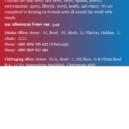
Contains not only news, new news, views, opinion, politics,
entertainment, sports, lifestyle, travel, health, and others. We are
committed to focusing on Probash news all around the world with
visuals.
তথ্য অধিদফতরের নিবন্ধন নম্বর :১৩৫
Dhaka Office:
House-55, Road-08, Block-D, Niketon, Gulshan-1,
Dhaka-1212.
Phone:
+880 1856 195 622
(WhatsApp)
Phone:
+880 1869 913 486
Chittagong office:
House-85/A, Road-7, 5th Floor, O.R.Nizam Road
R/A, 15 No. Bagmoniram,Panchlaish, Chattogram 4000.
Phone:
+880 1850 414 847
Phone:
+880 1313 427 319
Email:
newsnow24official@gmail.com
Design and Developed by
Md. Asif Iqbal
Privacy Policy
Contact Us