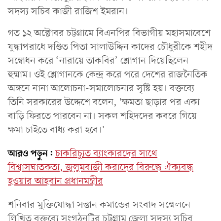
সদস্য সচিব কাজী রাজিশ ইমরান।
গত ১২ অক্টোবর চট্টগ্রামে বিএনপির বিভাগীয় মহাসমাবেশে
যুদ্ধাপরাধে দণ্ডিত পিতা সালাউদ্দিন কাদের চৌধুরীকে শহীদ
সম্বোধন করে ‘নারায়ে তাকবির’ শ্লোগান দিয়েছিলেন
হুম্মাম। ওই শ্লোগানকে কেন্দ্র করে পরে দেশের রাজনৈতিক
অঙ্গনে নানা আলোচনা-সমালোচনার সৃষ্টি হয়। বক্তব্যে
তিনি সরকারের উদ্দেশে বলেন, 'ক্ষমতা ছাড়ার পর একা
বাড়ি ফিরতে পারবেন না। সকল শহিদদের কবরে গিয়ে
ক্ষমা চাইতে বাধ্য করা হবে।'
আরও পড়ুন:
চাকরিচ্যুত ব্যাংকারদের সাথে
বিশ্বাসঘাতকতা, জুলুমবাজী করাদের বিরুদ্ধে ঐক্যবদ্ধ
হওয়ার আহবান প্রধানমন্ত্রীর
শনিবার মুক্তিযোদ্ধা সন্তান কমান্ডের সংবাদ সম্মেলনে
লিখিত বক্তব্যে সংগঠনটির চট্টগ্রাম জেলা সদস্য সচিব