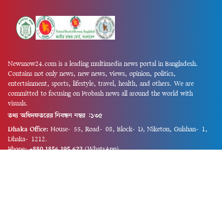
Newsnow24.com is a leading multimedia news portal in Bangladesh.
Contains not only news, new news, views, opinion, politics,
entertainment, sports, lifestyle, travel, health, and others. We are
committed to focusing on Probash news all around the world with
visuals.
তথ্য অধিদফতরের নিবন্ধন নম্বর :১৩৫
Dhaka Office:
House-55, Road-08, Block-D, Niketon, Gulshan-1,
Dhaka-1212.
Phone:
+880 1856 195 622
(WhatsApp)
Phone:
+880 1869 913 486
Chittagong office:
House-85/A, Road-7, 5th Floor, O.R.Nizam Road
R/A, 15 No. Bagmoniram,Panchlaish, Chattogram 4000.
Phone:
+880 1850 414 847
Phone:
+880 1313 427 319
Email:
newsnow24official@gmail.com