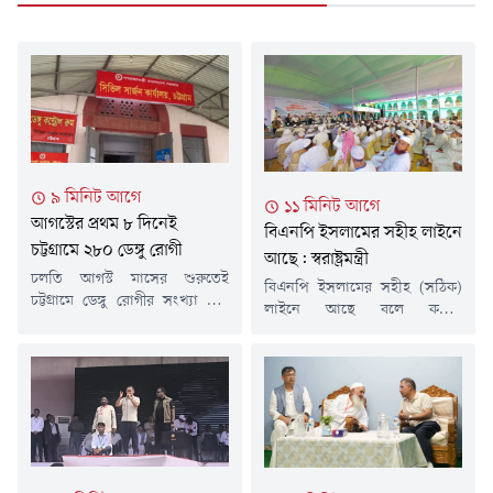
৯ মিনিট আগে
১১ মিনিট আগে
আগস্টের প্রথম ৮ দিনেই
বিএনপি ইসলামের সহীহ লাইনে
চট্টগ্রামে ২৮০ ডেঙ্গু রোগী
আছে: স্বরাষ্ট্রমন্ত্রী
চলতি আগস্ট মাসের শুরুতেই
বিএনপি ইসলামের সহীহ (সঠিক)
চট্টগ্রামে ডেঙ্গু রোগীর সংখ্যা দ্রুত
লাইনে আছে বলে কওমি
বাড়ছে। মাসের প্রথম আট দিনেই
মাদ্রাসাভিত্তিক আলেম-ওলামাদের
২৮০ জন ডেঙ্গু রোগী শনাক্ত
আশ্বস্ত করেছেন স্বরাষ্ট্রমন্ত্রী
হয়েছেন। এ নিয়ে চলতি বছর
সালাউদ্দিন আহমেদ। তিনি
চট্টগ্রামে ডেঙ্গু আক্রান্তের সংখ্যা
বলেছেন, যারা ইসমতে আম্বিয়া
দাঁড়িয়েছে ১ হাজার ১১৪ জনে। এর
(আল্লাহর নবী ও রাসূলদের
মধ্যে পুরুষের সংখ্যা ৫২৫ জন, যা
নিষ্পাপতা) এবং সাহাবীদের
মোট আক্রান্তের প্রায় ৫৭ শতাংশ।
মিয়ারে হক (সত্যের মাপকাঠি)
সিভিল সার্জন কার্যালয়ের তথ্য
মানে না, তাদের বিরুদ্ধে আলেম-