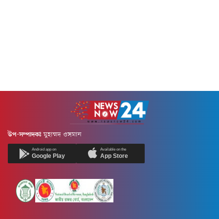
উপ-সম্পাদকঃ
মুহাম্মদ ওসমান
Android app on
Available on the
Google Play
App Store