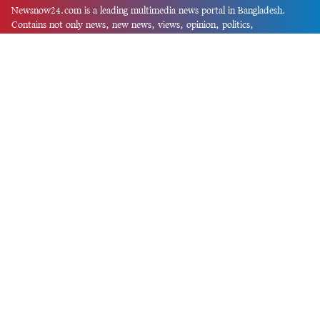
Newsnow24.com is a leading multimedia news portal in Bangladesh.
Contains not only news, new news, views, opinion, politics,
entertainment, sports, lifestyle, travel, health, and others. We are
committed to focusing on Probash news all around the world with
visuals.
তথ্য অধিদফতরের নিবন্ধন নম্বর :১৩৫
Dhaka Office:
House-55, Road-08, Block-D, Niketon, Gulshan-1,
Dhaka-1212.
Phone:
+880 1856 195 622
(WhatsApp)
Phone:
+880 1869 913 486
Chittagong office:
House-85/A, Road-7, 5th Floor, O.R.Nizam Road
R/A, 15 No. Bagmoniram,Panchlaish, Chattogram 4000.
Phone:
+880 1850 414 847
Phone:
+880 1313 427 319
Email:
newsnow24official@gmail.com
Design and Developed by
Md. Asif Iqbal
Privacy Policy
Contact Us