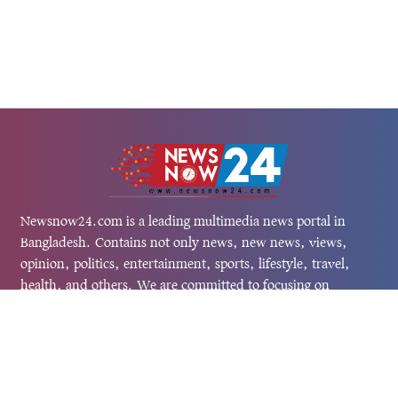
Newsnow24.com is a leading multimedia news portal in
Bangladesh. Contains not only news, new news, views,
opinion, politics, entertainment, sports, lifestyle, travel,
health, and others. We are committed to focusing on
Probash news all around the world with visuals.
তথ্য অধিদফতরের নিবন্ধন নম্বর :১৩৫