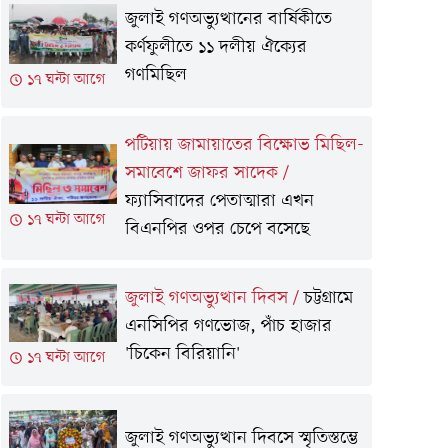
জুলাই গণঅভ্যুত্থানের বার্ষিকীতে
কর্ণফুলীতে ১১ দলীয় ঐক্যের
গণমিছিল
১৭ ঘন্টা আগে
পটিয়ায় জামায়াতের বিক্ষোভ মিছিল-
সমাবেশে জাফর সাদেক
/
ফ্যাসিবাদের পেতাত্মারা এখন
১৭ ঘন্টা আগে
বিএনপির ওপর চেপে বসেছে
জুলাই গণঅভ্যুত্থান দিবস
/
চট্টগ্রামে
এনসিপির গণভোজ, পাঁচ হাজার
'চিকেন বিরিয়ানি'
১৭ ঘন্টা আগে
জুলাই গণঅভ্যুত্থান দিবসে স্মৃতিস্তম্ভে