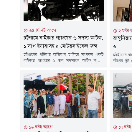
৩৫ মিনিট আগে
২ ঘন্টা
চট্টগ্রামে বাইকার গ্যাংয়ের ৬ সদস্য আটক,
রাঙ্গুনিয়
১ লাখ ইয়াবাসহ ৫ মোটরসাইকেল জব্দ
৬
চট্টগ্রামের পটিয়ায় অভিযান চালিয়ে সংঘবদ্ধ একটি
চট্টগ্রামের
বাইকার গ্যাংয়ের ৬ জন সদস্যকে আটক করেছে
লীগের দুই 
র&zwj;্যাপিড অ্যাকশন ব্যাটালিয়ন
থানা পুলিশ
(র&zwj;্যাব-৭)। এ সময় তাঁদের কাছ থেকে মোট ১
স্থানে রাতভ
লাখ পিস ইয়াবা এবং মাদক পাচারে ব্যবহৃত ৫টি
হয়। গ্রেপ্
মোটরসাইকেল জব্দ করা হয়।বৃহস্পতিবার (৬ আগস্ট)
আইনসহ বিভ
সকালে বিষয়টি নিশ্চিত করে র&zwj;্যাব-৭-এর
জানায়, ২০
সহকারী পরিচালক (মিডিয়া) এ আর এম
একটি নাশকত
মোজাফফর...
১৭ ঘন্ট
১৬ ঘন্টা আগে