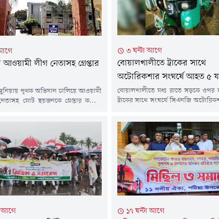
৩ ঘন্টা আগে
 আগে
বোয়ালখালীতে ট্রাকের সাথে
ায় আওয়ামী লীগ নেতাসহ গ্রেপ্তার
অটোরিকশার সংঘর্ষে আহত ৫ যাত
বোয়ালখালীতে মধ্য রাতে সড়কে ওপর দ
 রাঙ্গুনিয়ায় পৃথক অভিযান চালিয়ে আওয়ামী
ট্রাকের সাথে সংঘর্ষে সিএনজি অটোরি
নেতাসহ মোট ছয়জনকে গ্রেপ্তার করেছে
৫ যাত্রী গুরুতর আহত হয়েছেন।বুধবা
।বুধবার (৫ আগস্ট) উপজেলার বিভিন্ন
দিবাগত রাত ১টার দিকে উপজেল
র অভিযান চালিয়ে তাঁদের গ্রেপ্তার করা
সড়কের রায়খালী এলাকায় এ দুর্ঘট
তারকৃতদের বিরুদ্ধে নাশকতা, মাদক ও বন
আহতরা হলেন, পশ্চিম গোমদণ্ডী চর
িন্ন অভিযোগে মামলা রয়েছে।পুলিশ
অটোরিকশা চালক মো.সায়েম (২৫), যা
২৫ সালের জানুয়ারি মাসে দায়ের হওয়া
শাকপুরার একই পরিবারের রত্না দাশ (৪২)
া মামলায় রাঙ্গুনিয়া উপজেলা...
১৭ ঘন্টা আগে
া আগে