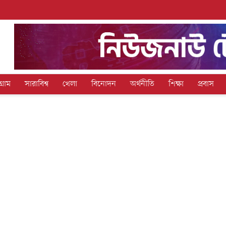
গ্রাম
সারাবিশ্ব
খেলা
বিনোদন
অর্থনীতি
শিক্ষা
প্রবাস