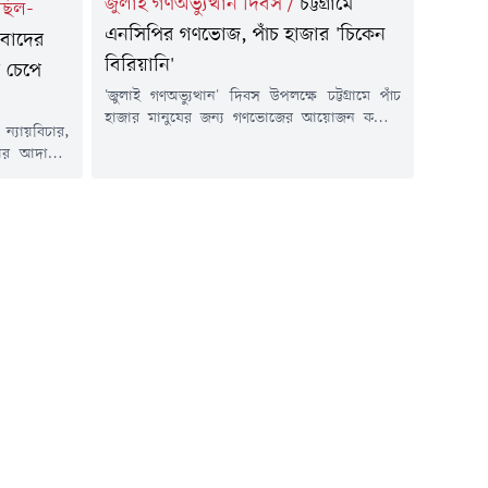
জুলাই গণঅভ্যুত্থান দিবস
/
চট্টগ্রামে
িছিল-
এনসিপির গণভোজ, পাঁচ হাজার 'চিকেন
িবাদের
বিরিয়ানি'
 চেপে
'জুলাই গণঅভ্যুত্থান' দিবস উপলক্ষে চট্টগ্রামে পাঁচ
হাজার মানুষের জন্য গণভোজের আয়োজন করেছে
ন্যায়বিচার,
জাতীয় নাগরিক পার্টি (এনসিপি)।বুধবার (৫ আগস্ট)
কার আদায়ের
দুপুরে নগরের লালদিঘী মাঠে এ কর্মসূচির আয়োজন
ছিল ও সমাবেশ
করা হয়। মাঠজুড়ে সামিয়ানা টানিয়ে চেয়ার-টেবিল
।বুধবার (৫
পেতে অংশগ্রহণকারীদের জন্য খাবারের ব্যবস্থা করা
সলামী পটিয়া
হয়।গণভোজে নগরের বিভিন্ন এতিমখানা ও মাদ্রাসার
 বায়তুশ শরফ
শিক্ষার্থী, ভিক্ষুক, ভাসমান মানুষ, জুলাই আন্দোলনের
ছিল বের করা
অংশগ্রহণকারী...
বপূর্ণ সড়ক