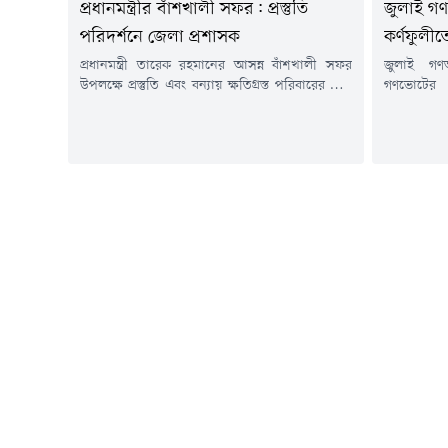
জুলাই গণঅ
প্রধানমন্ত্রীর বাঁশখালী সফর: প্রস্তুতি
কর্ণফুলী
পরিদর্শনে জেলা প্রশাসক
জুলাই গণঅভ
প্রধানমন্ত্রী তারেক রহমানের আসন্ন বাঁশখালী সফর
গণভোটের রা
উপলক্ষে প্রস্তুতি এবং বন্যায় ক্ষতিগ্রস্ত পরিবারের জন্য
ঊর্ধ্বগতি
নির্মাণাধীন পুনর্বাসন ঘরের কাজ পরিদর্শন করেছেন
শিক্ষাপ্রতি
চট্টগ্রামের জেলা প্রশাসক মোহাম্মদ জাহিদুল ইসলাম
চট্টগ্রামে
মিঞা।বুধবার (৫ আগস্ট) তিনি বাঁশখালী উপজেলার
অনুষ্ঠিত হয়
বাহারছড়া সমুদ্রসৈকতসংলগ্ন অনুষ্ঠানস্থল এবং
১১ দলীয় ঐ
নির্মাণাধীন পুনর্বাসন ঘরগুলো পরিদর্শন করেন।
বিভিন্ন রা
আগামী ৯ আগস্ট প্রধানমন্ত্রীর বাঁশখালী সফরের কথা
নেতাকর্মীরা
রয়েছে। সফরকালে তিনি সাম্প্রতিক...