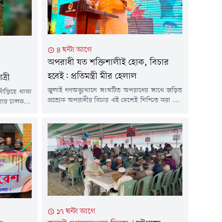
৪ ঘন্টা আগে
অপরাধী যত শক্তিশালীই হোক, বিচার
হবেই: প্রতিমন্ত্রী মীর হেলাল
্রী
জুলাই গণঅভ্যুত্থানে সংঘটিত অপরাধের সাথে জড়িত
াঁড়িয়ে থাকা
প্রত্যেক অপরাধীর বিচার এই দেশেই নিশ্চিত করা হবে
কশার চালকসহ
বলে হুঁশিয়ারি দিয়েছেন ভূমি ও পার্বত্য চট্টগ্রাম বিষয়ক
র (৫ আগস্ট)
মন্ত্রণালয়ের প্রতিমন্ত্রী ব্যারিস্টার মীর মোহাম্মদ হেলাল
ার আরাকান
উদ্দীন। তিনি বলেন, অপরাধী যত শক্তিশালীই হোক
না ঘটেছে।
না কেন, কাউকেই ছাড় দেওয়া হবে না। এটি বর্তমান
খিজিরপুরের
সরকারের সুদৃঢ় প্রতিজ্ঞা এবং প্রধানমন্ত্রী তারেক...
ত্রী পশ্চিম
, রুনা...
১৭ ঘন্টা আগে