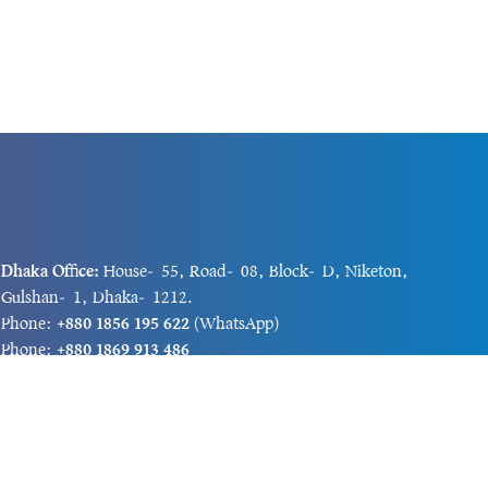
Dhaka Office:
House-55, Road-08, Block-D, Niketon,
Gulshan-1, Dhaka-1212.
Phone:
+880 1856 195 622
(WhatsApp)
Phone:
+880 1869 913 486
Chittagong office:
House-85/A, Road-7, 5th Floor,
O.R.Nizam Road R/A, 15 No. Bagmoniram,Panchlaish,
Chattogram 4000.
Phone:
+880 1850 414 847