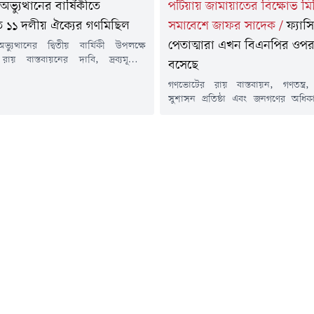
পটিয়ায় জামায়াতের বিক্ষোভ ম
ভ্যুত্থানের বার্ষিকীতে
সমাবেশে জাফর সাদেক
/
ফ্যাস
তে ১১ দলীয় ঐক্যের গণমিছিল
পেতাত্মারা এখন বিএনপির ওপর
্যুত্থানের দ্বিতীয় বার্ষিকী উপলক্ষে
য় বাস্তবায়নের দাবি, দ্রব্যমূল্যের
বসেছে
, তীব্র গ্যাস সংকট এবং সারাদেশে ও
গণভোটের রায় বাস্তবায়ন, গণতন্ত্র, 
ষ্ঠানে বিরোধী মতের ওপর হামলার প্রতিবাদে
সুশাসন প্রতিষ্ঠা এবং জনগণের অধি
র কর্ণফুলী উপজেলায় গণমিছিল ও সমাবেশ
দাবিতে চট্টগ্রামের পটিয়ায় বিক্ষোভ মি
েছে।বুধবার (৫ আগস্ট) কর্ণফুলী উপজেলা
করেছে বাংলাদেশ জামায়াতে ইসলামী
ক্যের উদ্যোগে আয়োজিত এ কর্মসূচিতে
আগস্ট) দুপুরে বাংলাদেশ জামায়াতে ই
জনৈতিক, সামাজিক ও পেশাজীবী সংগঠনের
উপজেলা শাখার আয়োজনে ইন্দ্রপুলস্থ
 অংশ...
মাদ্রাসা মাঠ থেকে একটি বিক্ষোভ মি
হয়। মিছিলটি শহরের বিভিন্ন গুরুত্
প্রদক্ষিণ...