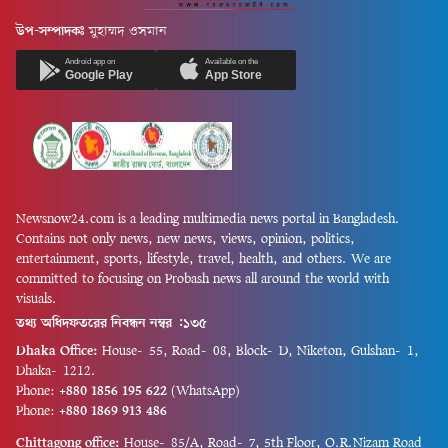
উপ-সম্পাদকঃ
মুহাম্মদ ওসমান
Android app on
Available on the
Google Play
App Store
Newsnow24.com is a leading multimedia news portal in Bangladesh.
Contains not only news, new news, views, opinion, politics,
entertainment, sports, lifestyle, travel, health, and others. We are
committed to focusing on Probash news all around the world with
visuals.
তথ্য অধিদফতরের নিবন্ধন নম্বর :১৩৫
Dhaka Office:
House-55, Road-08, Block-D, Niketon, Gulshan-1,
Dhaka-1212.
Phone:
+880 1856 195 622
(WhatsApp)
Phone:
+880 1869 913 486
Chittagong office:
House-85/A, Road-7, 5th Floor, O.R.Nizam Road