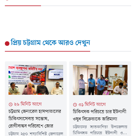
প্রিয় চট্টগ্রাম
থেকে আরও দেখুন
২৬ মিনিট আগে
৩১ মিনিট আগে
চট্টগ্রাম জেনারেল হাসপাতালের
চিকিৎসক পরিচয়ে চার ইউনানী
চিকিৎসাসেবায় সন্তোষ,
ওষুধ বিক্রেতাকে জরিমানা
রোগীবান্ধব পরিবেশে জোর
চট্টগ্রামের সাতকানিয়া উপজেলায়
চিকিৎসক পরিচয়ে ইউনানী ওষুধ
চট্টগ্রাম ২৫০ শয্যাবিশিষ্ট জেনারেল