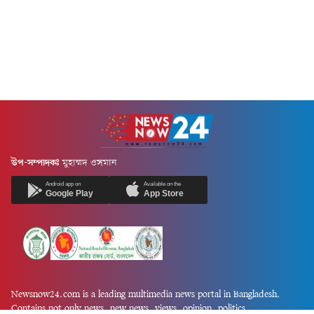
উপ-সম্পাদকঃ
মুহাম্মদ ওসমান
Android app on
Available on the
Google Play
App Store
Newsnow24.com is a leading multimedia news portal in Bangladesh.
Contains not only news, new news, views, opinion, politics,