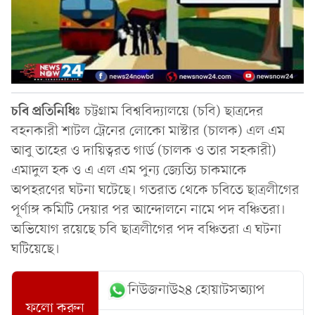
চবি
প্রতিনিধিঃ
চট্টগ্রাম বিশ্ববিদ্যালয়ে (চবি) ছাত্রদের
বহনকারী শাটল ট্রেনের লোকো মাস্টার (চালক) এল এম
আবু তাহের ও দায়িত্বরত গার্ড (চালক ও তার সহকারী)
এমাদুল হক ও এ এল এম পুন্য জ্যেত্যি চাকমাকে
অপহরণের ঘটনা ঘটেছে। গতরাত থেকে চবিতে ছাত্রলীগের
পূর্ণাঙ্গ কমিটি দেয়ার পর আন্দোলনে নামে পদ বঞ্চিতরা।
অভিযোগ রয়েছে চবি ছাত্রলীগের পদ বঞ্চিতরা এ ঘটনা
ঘটিয়েছে।
নিউজনাউ২৪ হোয়াটসঅ্যাপ
ফলো করুন