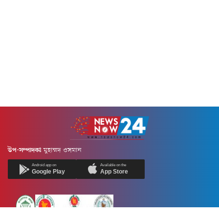
উপ-সম্পাদকঃ
মুহাম্মদ ওসমান
Android app on
Available on the
Google Play
App Store