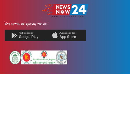
উপ-সম্পাদকঃ
মুহাম্মদ ওসমান
Android app on
Available on the
Google Play
App Store
Newsnow24.com is a leading multimedia news portal in Bangladesh.
Contains not only news, new news, views, opinion, politics,
entertainment, sports, lifestyle, travel, health, and others. We are
committed to focusing on Probash news all around the world with
visuals.
তথ্য অধিদফতরের নিবন্ধন নম্বর :১৩৫
Dhaka Office:
House-55, Road-08, Block-D, Niketon, Gulshan-1,
Dhaka-1212.
Phone:
+880 1856 195 622
(WhatsApp)