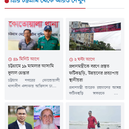
প্রিয় চট্টগ্রাম
থেকে আরও দেখুন
৪৯ মিনিট আগে
২ ঘন্টা আগে
চট্টগ্রামে ১৯ মামলার আসামি
প্রধানমন্ত্রীকে বরণে প্রস্তুত
দুলাল গ্রেপ্তার
ফটিকছড়ি, উন্নয়নের প্রত্যাশায়
স্থানীয়রা
চট্টগ্রাম নগরের কোতোয়ালী
থানাধীন এলাকায় অভিযান চালিয়ে
প্রধানমন্ত্রী তারেক রহমানের আসন্ন
১৯ মামলার আসামি সালাহ উদ্দীন
ফটিকছড়ি সফরকে ঘিরে
দুলালকে গ্রেপ্তার করেছে পুলিশ।
উপজেলাজুড়ে উৎসবমুখর পরিবেশ
শুক্রবার (৭ আগস্ট) সকালে গোপন
বিরাজ করছে। প্রশাসন,
সংবাদের ভিত্তিতে কোতোয়ালী
আইনশৃঙ্খলা রক্ষাকারী বাহিনী এবং
এলাকায় অভিযান চালিয়ে তাকে
বিএনপি ও এর অঙ্গ-সহযোগী
গ্রেপ্তার করা হয়।গ্রেপ্তার সালাহ
সংগঠনের নেতাকর্মীরা সফর সফল
উদ্দীন দুলাল খাতুনগঞ্জ আমির
করতে শেষ মুহূর্তের প্রস্তুতি নিচ্ছেন।