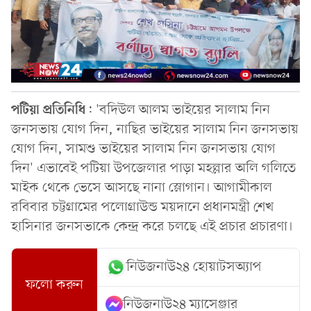
পটিয়া
প্রতিনিধি
: 'বদিউল আলম ভাইয়ের সালাম নিন
জনসভায় যোগ দিন, নাছির ভাইয়ের সালাম নিন জনসভায়
যোগ দিন, সামশু ভাইয়ের সালাম নিন জনসভায় যোগ
দিন' এভাবেই পটিয়া উপজেলার পাড়া মহল্লার অলি গলিতে
মাইক থেকে ভেসে আসছে নানা স্লোগান। আগামীকাল
রবিবার চট্টগ্রামের পলোগ্রাউন্ড ময়দানে প্রধানমন্ত্রী শেখ
হাসিনার জনসভাকে কেন্দ্র করে চলছে এই প্রচার প্রচারণা।
নিউজনাউ২৪ হোয়াটসঅ্যাপ
ফলো করুন
নিউজনাউ২৪ ম্যাসেঞ্জার