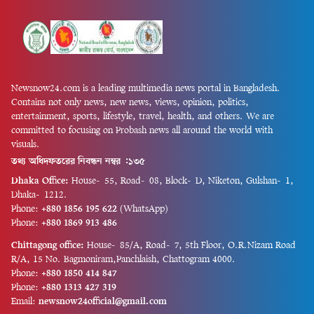
Newsnow24.com is a leading multimedia news portal in Bangladesh.
Contains not only news, new news, views, opinion, politics,
entertainment, sports, lifestyle, travel, health, and others. We are
committed to focusing on Probash news all around the world with
visuals.
তথ্য অধিদফতরের নিবন্ধন নম্বর :১৩৫
Dhaka Office:
House-55, Road-08, Block-D, Niketon, Gulshan-1,
Dhaka-1212.
Phone:
+880 1856 195 622
(WhatsApp)
Phone:
+880 1869 913 486
Chittagong office:
House-85/A, Road-7, 5th Floor, O.R.Nizam Road
R/A, 15 No. Bagmoniram,Panchlaish, Chattogram 4000.
Phone:
+880 1850 414 847
Phone:
+880 1313 427 319
Email:
newsnow24official@gmail.com