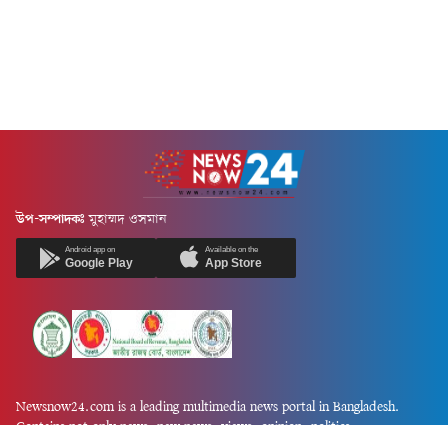
উপ-সম্পাদকঃ
মুহাম্মদ ওসমান
Android app on
Available on the
Google Play
App Store
Newsnow24.com is a leading multimedia news portal in Bangladesh.
Contains not only news, new news, views, opinion, politics,
entertainment, sports, lifestyle, travel, health, and others. We are