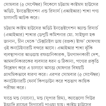
সোমবার (৫ সেপ্টেম্বর) বিকেলে চট্টগ্রাম কাস্টমস হাউসের
অডিট, ইনভেস্টিগেশন এন্ড রিসার্স (এআইআর) শাখা পণ্য
চালানটি আটক করে।
চট্টগ্রাম কাস্টম হাউসের অডিট ইনভেস্টগেশন অ্যান্ড রিসার্চ
(এআইআর) শাখার ডেপুটি কমিশনার মো. সাইফুল হক
জানান, চীন থেকে ‘টেক্সটাইল ডায় (রঞ্জক) স্টাফ’ ঘোষণায়
ওই কনটেইনারটি বন্দরে আসে। এআইআর শাখা ঝুঁকি
ব্যবস্থাপনার আওতায় রফতানিকারক, উৎপাদনকারী দেশ,
আমদানিকারকের ব্যবসার ধরন ও ঠিকানা, পণ্যের প্রকৃতি
বিশ্লেষণ করে এ চালানে অসত্য ঘোষণার বিষয়টি
প্রাথমিকভাবে ধারণা করে। এরপর সোমবার (৫ সেপ্টেম্বর)
কনটেইনারটি ফোর্স কিপডাউন করে শতভাগ কায়িক
পরীক্ষা করে।
যাতে মন্ড (ন্যানো), মন্ড (সুপার স্লিম), ক্যাভেলো পিউর
ইত্যাদি ব্রান্ডের সিগারেট পাওয়া যায়। কাস্টম হাউসের