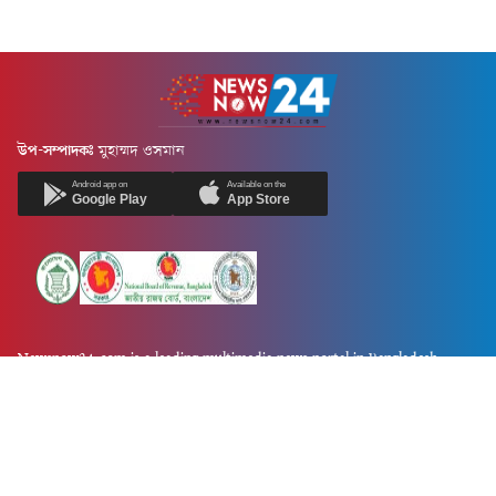
উপ-সম্পাদকঃ
মুহাম্মদ ওসমান
Android app on
Available on the
Google Play
App Store
Newsnow24.com is a leading multimedia news portal in Bangladesh.
Contains not only news, new news, views, opinion, politics,
entertainment, sports, lifestyle, travel, health, and others. We are
committed to focusing on Probash news all around the world with
visuals.
তথ্য অধিদফতরের নিবন্ধন নম্বর :১৩৫