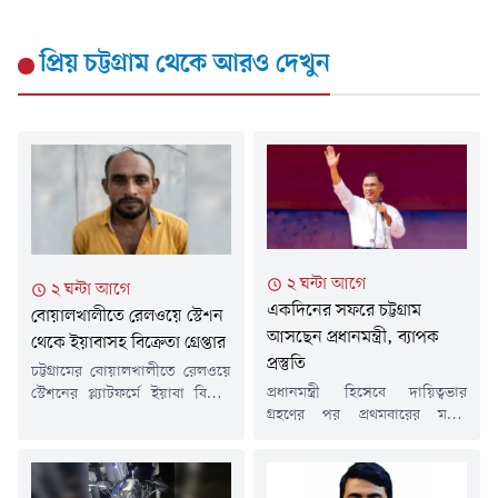
প্রিয় চট্টগ্রাম
থেকে আরও দেখুন
২ ঘন্টা আগে
২ ঘন্টা আগে
একদিনের সফরে চট্টগ্রাম
বোয়ালখালীতে রেলওয়ে স্টেশন
আসছেন প্রধানমন্ত্রী, ব্যাপক
থেকে ইয়াবাসহ বিক্রেতা গ্রেপ্তার
প্রস্তুতি
চট্টগ্রামের বোয়ালখালীতে রেলওয়ে
প্রধানমন্ত্রী হিসেবে দায়িত্বভার
স্টেশনের প্ল্যাটফর্মে ইয়াবা বিক্রির
গ্রহণের পর প্রথমবারের মতো
সময় মো.বাদশা মিয়া বাহারামকে
বন্দরনগরী চট্টগ্রাম সফরের সিদ্ধান্ত
(৩৪) গ্রেপ্তার করেছে পুলিশ। তার
নিয়েছেন তারেক রহমান। আগামী
কাছ থেকে জব্দ করা হয়েছে ৫৫
রোববার (৯ আগস্ট) একদিনের এই
পিচ ইয়াবা এবং নগদ ২৩৫০ টাকা।