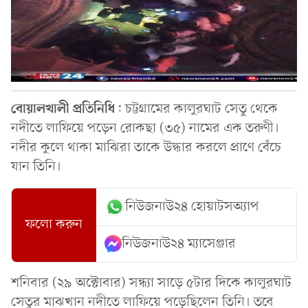
বোয়ালখালী
প্রতিনিধি
: চট্টগ্রামের কালুরঘাট সেতু থেকে
নদীতে লাফিয়ে পড়েন রোকছা (৩৫) নামের এক তরুণী।
নদীর কুলে থাকা মাঝিরা তাকে উদ্ধার করলে প্রাণে বেঁচে
যান তিনি।
নিউজনাউ২৪ হোয়াটসঅ্যাপ
ফলো করুন
নিউজনাউ২৪ ম্যাসেঞ্জার
শনিবার (২৯ অক্টোবার) সন্ধ্যা সাড়ে ৫টার দিকে কালুরঘাট
সেতুর মাঝখান নদীতে লাফিয়ে পড়েছিলেন তিনি। তবে