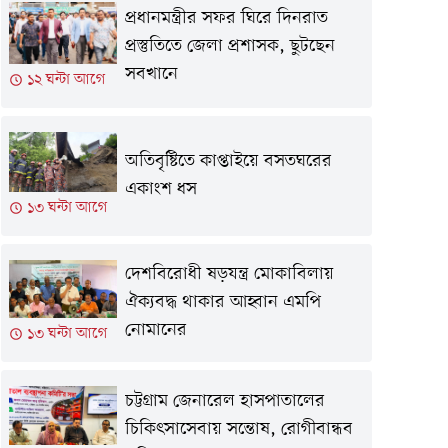
প্রধানমন্ত্রীর সফর ঘিরে দিনরাত
প্রস্তুতিতে জেলা প্রশাসক, ছুটছেন
সবখানে
১২ ঘন্টা আগে
অতিবৃষ্টিতে কাপ্তাইয়ে বসতঘরের
একাংশ ধস
১৩ ঘন্টা আগে
দেশবিরোধী ষড়যন্ত্র মোকাবিলায়
ঐক্যবদ্ধ থাকার আহ্বান এমপি
নোমানের
১৩ ঘন্টা আগে
চট্টগ্রাম জেনারেল হাসপাতালের
চিকিৎসাসেবায় সন্তোষ, রোগীবান্ধব