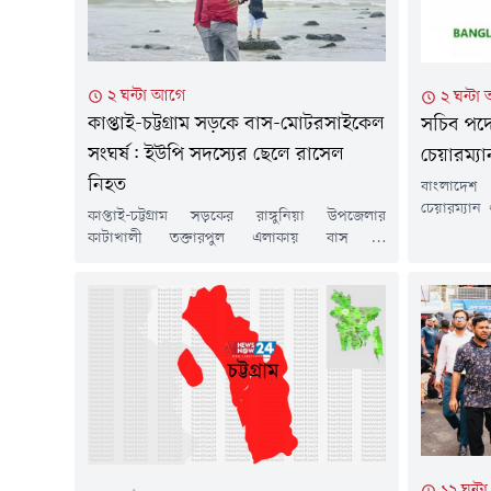
২ ঘন্টা আগে
২ ঘন্টা
কাপ্তাই-চট্টগ্রাম সড়কে বাস-মোটরসাইকেল
সচিব পদে
সংঘর্ষ: ইউপি সদস্যের ছেলে রাসেল
চেয়ারম্যা
নিহত
বাংলাদেশ 
চেয়ারম্যান
কাপ্তাই-চট্টগ্রাম সড়কের রাঙ্গুনিয়া উপজেলার
অতিরিক্ত
কাটাখালী তক্তারপুল এলাকায় বাস ও
পদোন্নতি 
মোটরসাইকেলের মুখোমুখি সংঘর্ষে মো. রাসেল (২৩)
জনপ্রশাসন ম
নামে এক তরুণের মর্মান্তিক মৃত্যু হয়েছে। দুর্ঘটনায় তাঁর
তাঁকে এ পদ
ডান পা উরু থেকে পুরোপুরি বিচ্ছিন্ন হয়ে যায়।
খনিজ সম্পদ
বৃহস্পতিবার (৬ আগস্ট) রাত ১০টার দিকে এই দুর্ঘটনা
জনপ্রশাসন ম
ঘটে।নিহত রাসেল রাঙামাটির কাপ্তাই উপজেলার ২
নম্বর রাইখালী ইউনিয়নের ৩ নম্বর...
১২ ঘন্ট