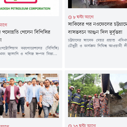
৮ ঘন্টা আগে
সাকিবের পর নওফেলের চট্টগ্রাম
 আগে
 পদোন্নতি পেলেন বিপিসির
বাসভবনে আগুন দিল দুর্বৃত্তরা
ন
চট্টগ্রামের সাবেক মেয়র প্রয়াত এবিএ
চৌধুরী ও কার্যক্রম নিষিদ্ধ আওয়ামী 
পেট্রোলিয়াম করপোরেশনের (বিপিসি)
মন্ত্রী মহিবুল হাসান চৌধুরী নওফেলের
 এবং জ্বালানি ও খনিজ সম্পদ বিভাগের
বাসভবনে আবারও আগুন দেওয়ার ঘট
 সচিব মো. জিয়াউল হককে সচিব পদে
সিসিটিভির দৃশ্যে দেখা যায় একদল দুর্ব
দেওয়া হয়েছে।বৃহস্পতিবার (৬ আগস্ট)
বোমাসদৃশ বস্তু নিক্ষেপের পর আগুন দে
ন্ত্রণালয় থেকে জারি করা এক প্রজ্ঞাপনে
এগিয়ে এলে দুর্বৃত্তরা পালিয়ে যায়।বৃ
োন্নতি দিয়ে একই বিভাগের (জ্বালানি ও
আগস্ট) দিবাগত রাত সাড়ে...
 বিভাগ) সচিব হিসেবে পদায়ন করা হয়।
ন্ত্রণালয়ের সিনিয়র সহকারী সচিব...
১৩ ঘন্টা আগে
া আগে