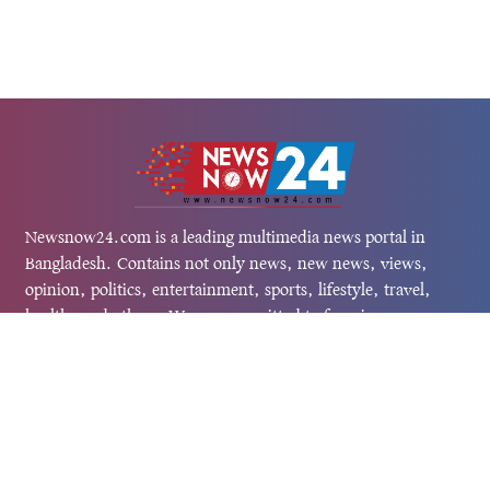
Newsnow24.com is a leading multimedia news portal in
Bangladesh. Contains not only news, new news, views,
opinion, politics, entertainment, sports, lifestyle, travel,
health, and others. We are committed to focusing on
Probash news all around the world with visuals.
তথ্য অধিদফতরের নিবন্ধন নম্বর :১৩৫