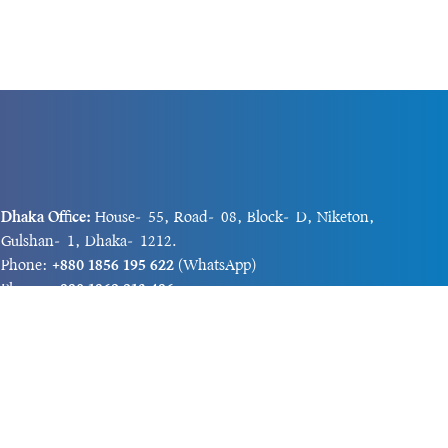
Dhaka Office:
House-55, Road-08, Block-D, Niketon,
Gulshan-1, Dhaka-1212.
Phone:
+880 1856 195 622
(WhatsApp)
Phone:
+880 1869 913 486
Chittagong office:
House-85/A, Road-7, 5th Floor,
O.R.Nizam Road R/A, 15 No. Bagmoniram,Panchlaish,
Chattogram 4000.
Phone:
+880 1850 414 847
Phone:
+880 1313 427 319
Email:
newsnow24official@gmail.com