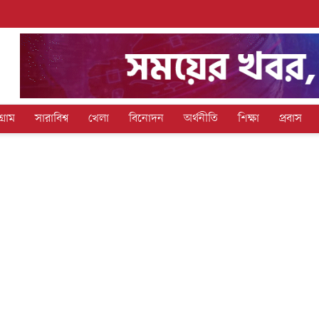
গ্রাম
সারাবিশ্ব
খেলা
বিনোদন
অর্থনীতি
শিক্ষা
প্রবাস