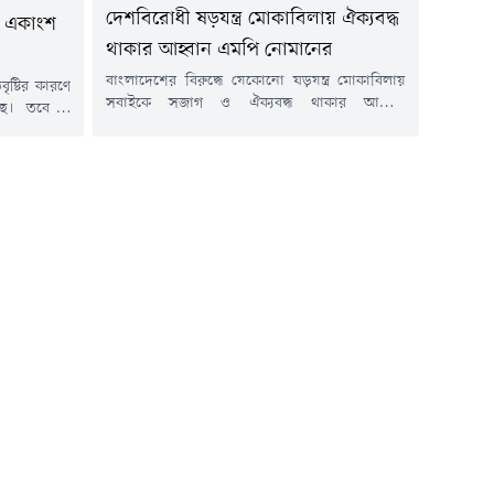
দেশবিরোধী ষড়যন্ত্র মোকাবিলায় ঐক্যবদ্ধ
র একাংশ
থাকার আহ্বান এমপি নোমানের
বাংলাদেশের বিরুদ্ধে যেকোনো ষড়যন্ত্র মোকাবিলায়
ৃষ্টির কারণে
সবাইকে সজাগ ও ঐক্যবদ্ধ থাকার আহ্বান
ছে। তবে এ
জানিয়েছেন চট্টগ্রাম-১০ আসনের সংসদ সদস্য সাঈদ
টনা ঘটেনি।
আল নোমান।বৃহস্পতিবার (৬ আগস্ট) বিকেলে নগরের
িকে উপজেলার
সুগন্ধা সিটি করপোরেশন আবাসিক এলাকা কল্যাণ
লোনি এলাকায়
সমিতির উদ্যোগে বন্যায় ক্ষতিগ্রস্ত অসহায় মানুষের
তাই উপজেলা
মাঝে খাদ্যসামগ্রী বিতরণ অনুষ্ঠানে প্রধান অতিথির
্রস্ত ব্যক্তি
বক্তব্যে তিনি এ আহ্বান জানান।সাঈদ আল নোমান
বলেন, দুর্যোগের...