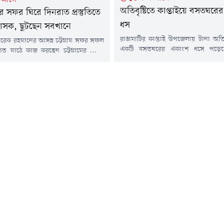
অতিবৃষ্টিতে কাপ্তাইয়ে বসতঘরে
্রীর সফর ঘিরে দিনরাত প্রস্তুতিতে
ধস
শাসক, ছুটছেন সবখানে
রাঙামাটির কাপ্তাই উপজেলায় টানা অতিব
ী তারেক রহমানের আসন্ন চট্টগ্রাম সফর সফল
একটি বসতঘরের একাংশ ধসে পড়ে
ত মাঠে কাজ করছেন চট্টগ্রামের জেলা
ঘটনায় কোনো হতাহত বা প্রাণহানির ঘ
মোহাম্মদ জাহিদুল ইসলাম মিঞা।
বৃহস্পতিবার (৬ আগস্ট) বিকেল ৪টার দ
 থাকা বাঁশখালী, হাটহাজারী ও শাহ
৪ নম্বর কাপ্তাই ইউনিয়নের ঢাকাইয়া ক
্জাতিক বিমানবন্দরের প্রস্তুতি নিখুঁত
এ ঘটনা ঘটে বলে জানিয়েছেন কাপ্
দিনই এক স্থান থেকে আরেক স্থানে ছুটে
নির্বাহী কর্মকর্তা রায়হানুল ইসলাম।ক্ষতিগ
 তিনি।জেলা প্রশাসনের কর্মকর্তাদের
মো. ইউনুস (৫০)। তিনি উপজেলার...
পজেলা প্রশাসন, বিমানবন্দর কর্তৃপক্ষ,
রক্ষাকারী বাহিনী,...