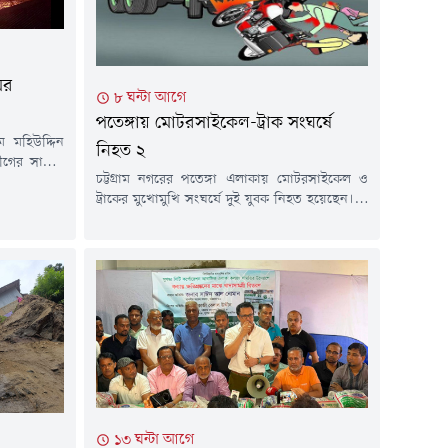
ের
৮ ঘন্টা আগে
পতেঙ্গায় মোটরসাইকেল-ট্রাক সংঘর্ষে
ম মহিউদ্দিন
নিহত ২
লীগের সাবেক
চট্টগ্রাম নগরের পতেঙ্গা এলাকায় মোটরসাইকেল ও
 চশমা হিলের
ট্রাকের মুখোমুখি সংঘর্ষে দুই যুবক নিহত হয়েছেন। এ
না ঘটেছে।
ঘটনায় আরেকজন আহত অবস্থায় হাসপাতালে
ৃত্ত পেট্রোল
চিকিৎসাধীন আছেন।বৃহস্পতিবার (৬ আগস্ট) রাত ১০
খে স্থানীয়রা
টার দিকে নগরের কাঠগড় জেলেপাড়া লিংক রোড
হস্পতিবার (৬
এলাকায় এ দুর্ঘটনা ঘটে।এ দুর্ঘটনায় আহতদের রাত
সাড়ে ১০টার দিকে চট্টগ্রাম মেডিকেল কলেজ (চমেক)
হাসপাতালে নিয়ে আসা হলে...
১৩ ঘন্টা আগে