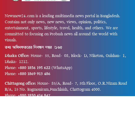
Newsnow24.com is a leading multimedia news portal in Bangladesh.
Contains not only news, new news, views, opinion, politics,
entertainment, sports, lifestyle, travel, health, and others. We are
committed to focusing on Probash news all around the world with
visuals.
তথ্য অধিদফতরের নিবন্ধন নম্বর :১৩৫
Dhaka Office:
House-55, Road-08, Block-D, Niketon, Gulshan-1,
Dhaka-1212.
Phone:
+880 1856 195 622
(WhatsApp)
Phone:
+880 1869 913 486
Chittagong office:
House-85/A, Road-7, 5th Floor, O.R.Nizam Road
R/A, 15 No. Bagmoniram,Panchlaish, Chattogram 4000.
Phone:
+880 1850 414 847
Phone:
+880 1313 427 319
Email:
newsnow24official@gmail.com
Design and Developed by
Md. Asif Iqbal
Privacy Policy
Contact Us