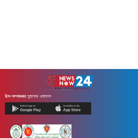
নিরাপত্তাব্যবস্থা তদারক করতে
(৮ আগস্ট) এক শোকবার্তায়
শনিবার (৮ আগস্ট) ফটিকছড়ি ও
ফটিকছড়ি উপজেলা জামায়াতে
হাটহাজারীর কয়েকটি ভেন্যু
ইসলামীর আমির নাজিম উদ্দীন ইমু
পরিদর্শন করেন জেলা প্রশাসক
ও সেক্রেটারি মাওলানা ইউছুপ বিন
মোহাম্মদ জাহিদুল ইসলাম মিঞা।
সিরাজ মরহুমা খাদিজা বেগমের
জেলা প্রশাসন...
মৃত্যুতে গভীর শোক প্রকাশ করেন।
একই সঙ্গে...
উপ-সম্পাদকঃ
মুহাম্মদ ওসমান
Android app on
Available on the
Google Play
App Store