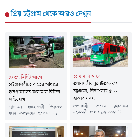
প্রিয় চট্টগ্রাম
থেকে আরও দেখুন
২ ঘন্টা আগে
৩৭ মিনিট আগে
প্রধানমন্ত্রীর বুলেটপ্রুফ বাস
হাটহাজারীতে রাতের আঁধারে
চট্টগ্রামে, নিরাপত্তায় ৫–৬
হাসপাতালের মালামাল বিক্রির
হাজার সদস্য
অভিযোগ
প্রধানমন্ত্রী তারেক রহমানকে
চট্টগ্রামের হাটহাজারী উপজেলা
বহনকারী লাল-সবুজ রঙের বিশেষ
স্বাস্থ্য কমপ্লেক্সের পুরোনো দরজা-
বুলেটপ্রুফ বাস চট্টগ্রামে এসে
জানালা, লোহার রড, চেয়ারসহ
পৌঁছেছে। তাঁর আগামীকালের
বিভিন্ন মালামাল রাতের আঁধারে
সফরকে কেন্দ্র করে নগর ও জেলায়
বিক্রি করে দেওয়ার অভিযোগ
নিরাপত্তাব্যবস্থা জোরদার করা