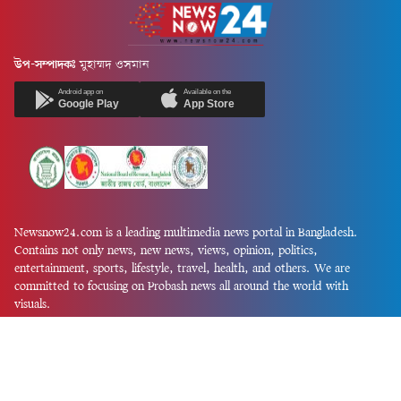
উপ-সম্পাদকঃ
মুহাম্মদ ওসমান
Android app on
Available on the
Google Play
App Store
Newsnow24.com is a leading multimedia news portal in Bangladesh.
Contains not only news, new news, views, opinion, politics,
entertainment, sports, lifestyle, travel, health, and others. We are
committed to focusing on Probash news all around the world with
visuals.
তথ্য অধিদফতরের নিবন্ধন নম্বর :১৩৫
Dhaka Office:
House-55, Road-08, Block-D, Niketon, Gulshan-1,
Dhaka-1212.
Phone:
+880 1856 195 622
(WhatsApp)