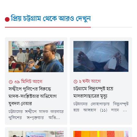
প্রিয় চট্টগ্রাম
থেকে আরও দেখুন
২ ঘন্টা আগে
৩৯ মিনিট আগে
চট্টগ্রামে বিদ্যুৎস্পৃষ্ট হয়ে
সন্দ্বীপে পুলিশের বিরুদ্ধে
মাদরাসাছাত্রের মৃত্যু
মাদক-সংশ্লিষ্টতার অভিযোগ
যুবদল নেতার
চট্টগ্রামের লোহাগাড়ায় বিদ্যুৎস্পৃষ্ট
হয়ে আসহাব (১১) নামে এক
চট্টগ্রামের সন্দ্বীপে মাদক কারবারে
মাদরাসাছাত্রের মৃত্যু হয়েছে।
পুলিশের সম্পৃক্ততার অভিযোগ
শুক্রবার (৭ আগস্ট) সকাল ৯টার
তুলেছেন উপজেলা যুবদলের
দিকে উপজেলার সদর ইউনিয়নের
আহ্বায়ক নিঝুম খান। তিনি দাবি
নেয়াজর টেক এলাকায় এ ঘটনা
করেছেন, সন্দ্বীপ থানার '১২ জন