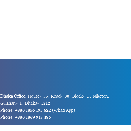
Dhaka Office:
House-55, Road-08, Block-D, Niketon,
Gulshan-1, Dhaka-1212.
Phone:
+880 1856 195 622
(WhatsApp)
Phone:
+880 1869 913 486
Chittagong office:
House-85/A, Road-7, 5th Floor,