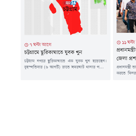
জনপ্রশাসন ম
ঘটে।নিহত রাসেল রাঙামাটির কাপ্তাই উপজেলার ২
নম্বর রাইখালী ইউনিয়নের ৩ নম্বর...
১১ ঘন্ট
৭ ঘন্টা আগে
প্রধানমন্ত
চট্টগ্রামে ছুরিকাঘাতে যুবক খুন
জেলা প্র
চট্টগ্রাম নগরে ছুরিকাঘাতে এক যুবক খুন হয়েছেন।
বৃহস্পতিবার (৬ আগস্ট) রাতে সদরঘাট থানার পশ্চিম
প্রধানমন্ত্র
মাদারবাড়ি এলাকায় ৪৫ বছর বয়সি মো. শাহীনকে
করতে দিনরা
(৪৫) ছুরিকাঘাত করা হয়।সদরঘাট থানার পরিদর্শক
প্রশাসক 
(তদন্ত) মো. হাবিব বলেন, "ছুরিকাঘাতের খবর শুনে
সফরসূচিতে
পুলিশ ঘটনাস্থলে গেছে। কী কারণে তাকে ছুরিকাঘাত
আমানত আন্তর
করা হয়েছে তা নিশ্চিত হওয়া যায়নি। বিষয়টি আমরা
করতে প্রতি
খতিয়ে দেখছি।"চমেক...
বেড়াচ্ছেন
পাশাপাশি উ
আইনশৃঙ্খলা 