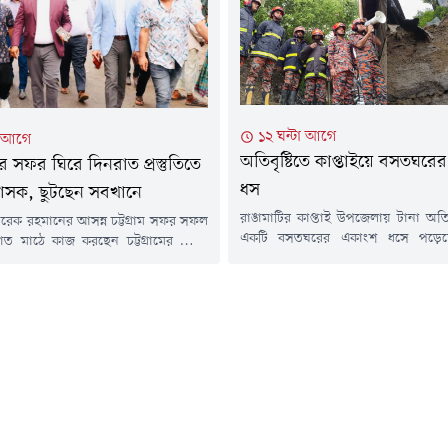
ন্ত্রণালয়ের সিনিয়র সহকারী সচিব...
১২ ঘন্টা আগে
া আগে
অতিবৃষ্টিতে কাপ্তাইয়ে বসতঘরে
্রীর সফর ঘিরে দিনরাত প্রস্তুতিতে
ধস
শাসক, ছুটছেন সবখানে
রাঙামাটির কাপ্তাই উপজেলায় টানা অতিব
ী তারেক রহমানের আসন্ন চট্টগ্রাম সফর সফল
একটি বসতঘরের একাংশ ধসে পড়ে
ত মাঠে কাজ করছেন চট্টগ্রামের জেলা
ঘটনায় কোনো হতাহত বা প্রাণহানির ঘ
মোহাম্মদ জাহিদুল ইসলাম মিঞা।
বৃহস্পতিবার (৬ আগস্ট) বিকেল ৪টার দ
 থাকা বাঁশখালী, হাটহাজারী ও শাহ
৪ নম্বর কাপ্তাই ইউনিয়নের ঢাকাইয়া ক
্জাতিক বিমানবন্দরের প্রস্তুতি নিখুঁত
এ ঘটনা ঘটে বলে জানিয়েছেন কাপ্
দিনই এক স্থান থেকে আরেক স্থানে ছুটে
নির্বাহী কর্মকর্তা রায়হানুল ইসলাম।ক্ষতিগ
 তিনি।জেলা প্রশাসনের কর্মকর্তাদের
মো. ইউনুস (৫০)। তিনি উপজেলার...
পজেলা প্রশাসন, বিমানবন্দর কর্তৃপক্ষ,
রক্ষাকারী বাহিনী,...