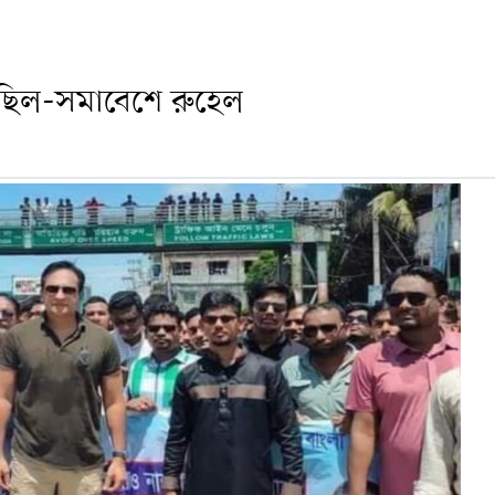
িছিল-সমাবেশে রুহেল