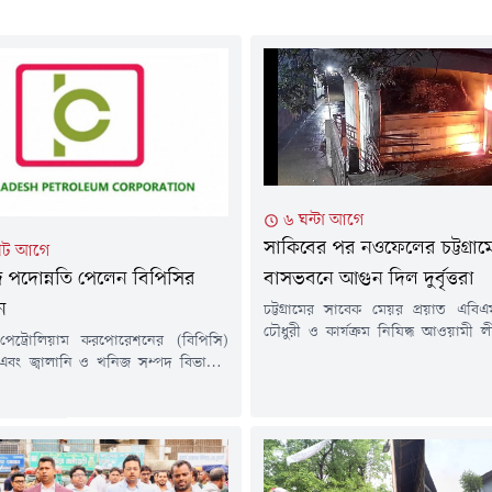
৬ ঘন্টা আগে
সাকিবের পর নওফেলের চট্টগ্রাম
িট আগে
 পদোন্নতি পেলেন বিপিসির
বাসভবনে আগুন দিল দুর্বৃত্তরা
ন
চট্টগ্রামের সাবেক মেয়র প্রয়াত এবিএ
চৌধুরী ও কার্যক্রম নিষিদ্ধ আওয়ামী 
পেট্রোলিয়াম করপোরেশনের (বিপিসি)
মন্ত্রী মহিবুল হাসান চৌধুরী নওফেলের
 এবং জ্বালানি ও খনিজ সম্পদ বিভাগের
বাসভবনে আবারও আগুন দেওয়ার ঘট
 সচিব মো. জিয়াউল হককে সচিব পদে
সিসিটিভির দৃশ্যে দেখা যায় একদল দুর্ব
দেওয়া হয়েছে।বৃহস্পতিবার (৬ আগস্ট)
বোমাসদৃশ বস্তু নিক্ষেপের পর আগুন দে
ন্ত্রণালয় থেকে জারি করা এক প্রজ্ঞাপনে
এগিয়ে এলে দুর্বৃত্তরা পালিয়ে যায়।বৃ
োন্নতি দিয়ে একই বিভাগের (জ্বালানি ও
আগস্ট) দিবাগত রাত সাড়ে...
 বিভাগ) সচিব হিসেবে পদায়ন করা হয়।