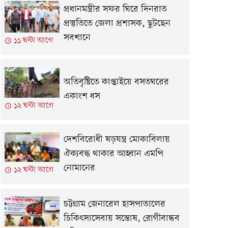
প্রধানমন্ত্রীর সফর ঘিরে দিনরাত
প্রস্তুতিতে জেলা প্রশাসক, ছুটছেন
সবখানে
১১ ঘন্টা আগে
অতিবৃষ্টিতে কাপ্তাইয়ে বসতঘরের
একাংশ ধস
১২ ঘন্টা আগে
দেশবিরোধী ষড়যন্ত্র মোকাবিলায়
ঐক্যবদ্ধ থাকার আহ্বান এমপি
নোমানের
১২ ঘন্টা আগে
চট্টগ্রাম জেনারেল হাসপাতালের
চিকিৎসাসেবায় সন্তোষ, রোগীবান্ধব