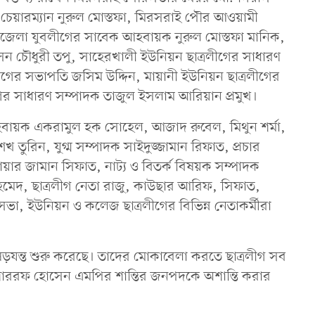
 চেয়ারম্যান নুরুল মোস্তফা, মিরসরাই পৌর আওয়ামী
জেলা যুবলীগের সাবেক আহবায়ক নুরুল মোস্তফা মানিক,
োসেন চৌধুরী তপু, সাহেরখালী ইউনিয়ন ছাত্রলীগের সাধারণ
ীগের সভাপতি জসিম উদ্দিন, মায়ানী ইউনিয়ন ছাত্রলীগের
ের সাধারণ সম্পাদক তাজুল ইসলাম আরিয়ান প্রমুখ।
আহবায়ক একরামুল হক সোহেল, আজাদ রুবেল, মিথুন শর্মা,
 তুরিন, যুগ্ম সম্পাদক সাইদুজ্জামান রিফাত, প্রচার
র জামান সিফাত, নাট্য ও বিতর্ক বিষয়ক সম্পাদক
েদ, ছাত্রলীগ নেতা রাজু, কাউছার আরিফ, সিফাত,
া, ইউনিয়ন ও কলেজ ছাত্রলীগের বিভিন্ন নেতাকর্মীরা
ড়যন্ত শুরু করেছে। তাদের মোকাবেলা করতে ছাত্রলীগ সব
মোশাররফ হোসেন এমপির শান্তির জনপদকে অশান্তি করার