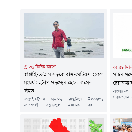
৩৪ মিনিট আগে
৪৬ মিন
কাপ্তাই-চট্টগ্রাম সড়কে বাস-মোটরসাইকেল
সচিব পদে
সংঘর্ষ: ইউপি সদস্যের ছেলে রাসেল
চেয়ারম্যা
নিহত
বাংলাদেশ 
চেয়ারম্যান
কাপ্তাই-চট্টগ্রাম সড়কের রাঙ্গুনিয়া উপজেলার
অতিরিক্ত
কাটাখালী তক্তারপুল এলাকায় বাস ও
পদোন্নতি 
মোটরসাইকেলের মুখোমুখি সংঘর্ষে মো. রাসেল (২৩)
জনপ্রশাসন ম
নামে এক তরুণের মর্মান্তিক মৃত্যু হয়েছে। দুর্ঘটনায় তাঁর
তাঁকে এ পদ
ডান পা উরু থেকে পুরোপুরি বিচ্ছিন্ন হয়ে যায়।
খনিজ সম্পদ
বৃহস্পতিবার (৬ আগস্ট) রাত ১০টার দিকে এই দুর্ঘটনা