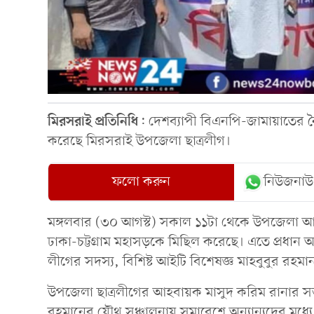
মিরসরাই
প্রতিনিধি
: দেশব্যাপী বিএনপি-জামায়াতের ন
করেছে মিরসরাই উপজেলা ছাত্রলীগ।
ফলো করুন
নিউজনাউ
মঙ্গলবার (৩০ আগস্ট) সকাল ১১টা থেকে উপজেলা আও
ঢাকা-চট্টগ্রাম মহাসড়কে মিছিল করেছে। এতে প্রধান অ
লীগের সদস্য, বিশিষ্ট আইটি বিশেষজ্ঞ মাহবুবুর রহম
উপজেলা ছাত্রলীগের আহবায়ক মাসুদ করিম রানার স
রহমানের যৌথ সঞ্চালনায় সমাবেশে অন্যান্যদের মধ্