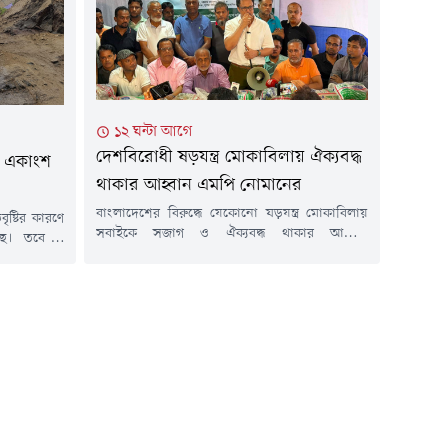
হাসপাতালে নিয়ে আসা হলে...
১২ ঘন্টা আগে
দেশবিরোধী ষড়যন্ত্র মোকাবিলায় ঐক্যবদ্ধ
র একাংশ
থাকার আহ্বান এমপি নোমানের
বাংলাদেশের বিরুদ্ধে যেকোনো ষড়যন্ত্র মোকাবিলায়
ৃষ্টির কারণে
সবাইকে সজাগ ও ঐক্যবদ্ধ থাকার আহ্বান
ছে। তবে এ
জানিয়েছেন চট্টগ্রাম-১০ আসনের সংসদ সদস্য সাঈদ
টনা ঘটেনি।
আল নোমান।বৃহস্পতিবার (৬ আগস্ট) বিকেলে নগরের
িকে উপজেলার
সুগন্ধা সিটি করপোরেশন আবাসিক এলাকা কল্যাণ
লোনি এলাকায়
সমিতির উদ্যোগে বন্যায় ক্ষতিগ্রস্ত অসহায় মানুষের
তাই উপজেলা
মাঝে খাদ্যসামগ্রী বিতরণ অনুষ্ঠানে প্রধান অতিথির
্রস্ত ব্যক্তি
বক্তব্যে তিনি এ আহ্বান জানান।সাঈদ আল নোমান
বলেন, দুর্যোগের...