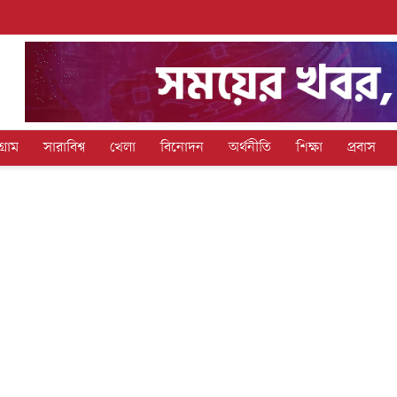
গ্রাম
সারাবিশ্ব
খেলা
বিনোদন
অর্থনীতি
শিক্ষা
প্রবাস