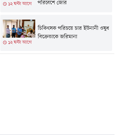
পরিবেশে জোর
১২ ঘন্টা আগে
চিকিৎসক পরিচয়ে চার ইউনানী ওষুধ
বিক্রেতাকে জরিমানা
১২ ঘন্টা আগে