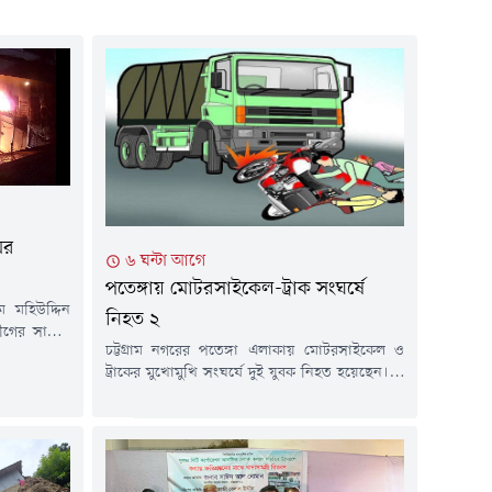
ের
৬ ঘন্টা আগে
পতেঙ্গায় মোটরসাইকেল-ট্রাক সংঘর্ষে
ম মহিউদ্দিন
নিহত ২
লীগের সাবেক
চট্টগ্রাম নগরের পতেঙ্গা এলাকায় মোটরসাইকেল ও
 চশমা হিলের
ট্রাকের মুখোমুখি সংঘর্ষে দুই যুবক নিহত হয়েছেন। এ
না ঘটেছে।
ঘটনায় আরেকজন আহত অবস্থায় হাসপাতালে
ৃত্ত পেট্রোল
চিকিৎসাধীন আছেন।বৃহস্পতিবার (৬ আগস্ট) রাত ১০
খে স্থানীয়রা
টার দিকে নগরের কাঠগড় জেলেপাড়া লিংক রোড
হস্পতিবার (৬
এলাকায় এ দুর্ঘটনা ঘটে।এ দুর্ঘটনায় আহতদের রাত
সাড়ে ১০টার দিকে চট্টগ্রাম মেডিকেল কলেজ (চমেক)