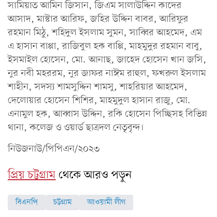
সামিয়াত আমিন জিসান, জিএম সালাউদ্দিন কাদের
আসাদ, মাস্টার আরিফ, জহির উদ্দিন বাবর, আরিফুর
রহমান মিঠু, শহিদুল ইসলাম সুমন, সাব্বির আহমেদ, এম
এ হাসান বাপ্পা, রাজিবুল হক বাপ্পি, মাহমুদুর রহমান বাবু,
ইসমাইল হোসেন, মো. আনাছ, জাহেদ হোসেন খান জসি,
নুর নবী মহররম, নুর জাফর নাঈম রাহুল, ফখরুল ইসলাম
শাহীন, সদস্য শামসুদ্দিন শামসু, শাহরিয়ার আহমেদ,
দেলোয়ার হোসেন শিশির, মাহমুদুল হাসান রাজু, মো.
এনামুল হক, আব্বাস উদ্দিন, রকি হোসেন পিচ্ছিসহ বিভিন্ন
থানা, কলেজ ও ওয়ার্ড ছাত্রদল নেতৃবৃন্দ।
নিউজনাউ/পিপিএন/২০২৩
প্রিয় চট্টগ্রাম
থেকে আরও পড়ুন
বিএনপি
চট্টগ্রাম
আওয়ামী লীগ