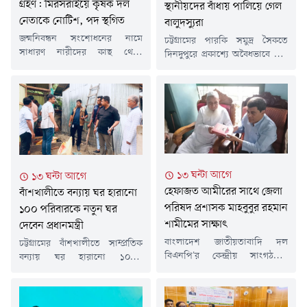
গ্রহণ: মিরসরাইয়ে কৃষক দল
স্থানীয়দের বাঁধায় পালিয়ে গেল
নেতাকে নোটিশ, পদ স্থগিত
বালুদস্যুরা
জন্মনিবন্ধন সংশোধনের নামে
চট্টগ্রামের পারকি সমুদ্র সৈকতে
সাধারণ নারীদের কাছ থেকে
দিনদুপুরে প্রকাশ্যে অবৈধভাবে বালু
বেআইনিভাবে অর্থ আদায়ের
তোলার সময় স্থানীয় বাসিন্দাদের
অভিযোগে চট্টগ্রামের মিরসরাইয়ে
বাঁধার মুখে পালিয়ে গেছে
এক বিএনপি সমর্থিত কৃষক দল
বালুদস্যুরা। শুক্রবার (৭ আগস্ট)
নেতাকে শোকজ ও দলীয় পদ থেকে
দুপুরে ১২ টার দিকে পারকি সমুদ্র
সাময়িক অব্যাহতি দেওয়া হয়েছে।
সৈকত চরে বালু উত্তোলনের সময় এ
অভিযুক্ত মশিউর রহমান ৯ নম্বর
ঘটনা ঘটে।সরেজমিনে গিয়ে ও
মিরসরাই সদর ইউনিয়ন কৃষক
স্থানীয়দের সাথে কথা বলে জানা
দলের সভাপতির দায়িত্বে ছিলেন।
গেছে, কয়েকদিন ধরে স্থানীয় একটি
১৩ ঘন্টা আগে
১৩ ঘন্টা আগে
শুক্রবার (৭ আগস্ট) উপজেলা কৃষক
সিন্ডিকেট পরিবেশ ধ্বংস করে...
দলের সভাপতি মো. আশরাফ
হেফাজত আমীরের সাথে জেলা
বাঁশখালীতে বন্যায় ঘর হারানো
উদ্দিন...
পরিষদ প্রশাসক মাহবুবুর রহমান
১০০ পরিবারকে নতুন ঘর
শামীমের সাক্ষাৎ
দেবেন প্রধানমন্ত্রী
বাংলাদেশ জাতীয়তাবাদি দল
চট্টগ্রামের বাঁশখালীতে সাম্প্রতিক
বিএনপি'র কেন্দ্রীয় সাংগঠনিক
বন্যায় ঘর হারানো ১০০টি
সম্পাদক ও চট্টগ্রাম জেলা পরিষদের
পরিবারের জন্য সরকার নতুন ঘর
প্রশাসক মাহবুবুর রহমান শামীম
নির্মাণ করেছে। আগামী রবিবার (৯
হেফাজতে ইসলাম বাংলাদেশের
আগস্ট) বাঁশখালী সফরে গিয়ে