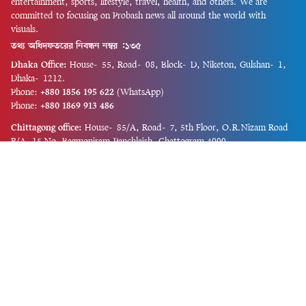
entertainment, sports, lifestyle, travel, health, and others. We are
committed to focusing on Probash news all around the world with
visuals.
তথ্য অধিদফতরের নিবন্ধন নম্বর :১৩৫
Dhaka Office:
House-55, Road-08, Block-D, Niketon, Gulshan-1,
Dhaka-1212.
Phone:
+880 1856 195 622
(WhatsApp)
Phone:
+880 1869 913 486
Chittagong office:
House-85/A, Road-7, 5th Floor, O.R.Nizam Road
R/A, 15 No. Bagmoniram,Panchlaish, Chattogram 4000.
Phone:
+880 1850 414 847
Phone:
+880 1313 427 319
Email:
newsnow24official@gmail.com
Design and Developed by
Md. Asif Iqbal
Privacy Policy
Contact Us