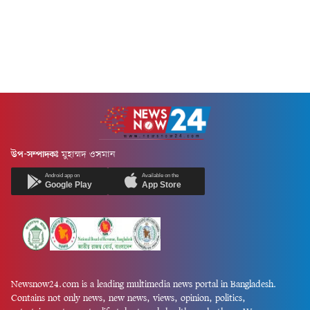
উপ-সম্পাদকঃ
মুহাম্মদ ওসমান
Android app on
Available on the
Google Play
App Store
Newsnow24.com is a leading multimedia news portal in Bangladesh.
Contains not only news, new news, views, opinion, politics,