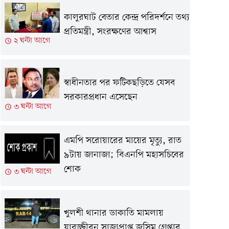
কালুরঘাট বেতার কেন্দ্র পরিদর্শনে তথ্য
প্রতিমন্ত্রী, সংরক্ষণের আশ্বাস
২ ঘন্টা আগে
স্বাধীনতার পর ফটিকছড়িতে যেসব
সরকারপ্রধান এসেছেন
৩ ঘন্টা আগে
এমপি সরোয়ারের মায়ের মৃত্যু, রাত
৯টায় জানাজা; বিএনপি মহাসচিবের
শোক
৩ ঘন্টা আগে
খুলশী থানার ডাকাতি মামলায়
যাবজ্জীবন সাজাপ্রাপ্ত জসিম গ্রেপ্তার