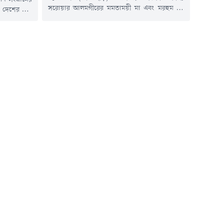
সরোয়ার আলমগীরের মমতাময়ী মা এবং মরহুম নুর
 দেশের শীর্ষ
আহমদ ইঞ্জিনিয়ারের সহধর্মিণী খাদিজা বেগম (৮৫)
ার আলোচনায়
ইন্তেকাল করেছেন (ইন্না লিল্লাহি ওয়া ইন্না ইলাইহি
িবুর রহমান,
রাজিউন)।তিনি শনিবার (৮ আগস্ট) দুপুরে চট্টগ্রাম
হাসিনার পর
নগরের একটি বেসরকারি হাসপাতালে আইসিইউতে
ানের ফটিকছড়ি
চিকিৎসাধীন অবস্থায় শেষ নিঃশ্বাস ত্যাগ করেন।
ছে উপজেলার
মৃত্যুকালে তিনি চার ছেলে, এক মেয়েসহ নাতি-
সাংবাদিকদের
নাতনি, আত্মীয়-স্বজন...