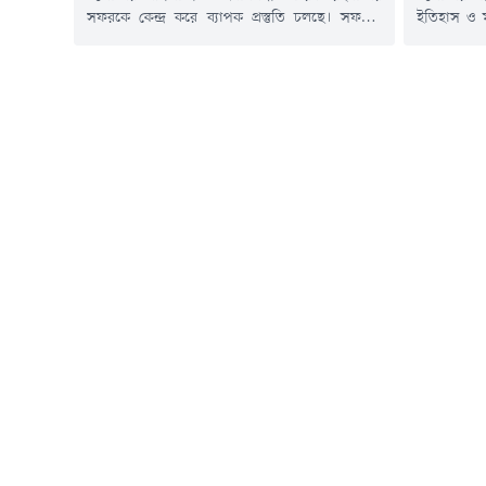
সফরকে কেন্দ্র করে ব্যাপক প্রস্তুতি চলছে। সফরের
ইতিহাস ও মহ
অংশ হিসেবে বাহারছড়া সমুদ্রসৈকত সংলগ্ন এলাকায়
জড়িত বলে 
বন্যায় ক্ষতিগ্রস্তদের পুনর্বাসন কর্মসূচির স্থান পরিদর্শন
মন্ত্রণালয়ের
করেছেন বিএনপির কেন্দ্রীয় সাংগঠনিক সম্পাদক ও
গুরুত্বপূর্
চট্টগ্রাম জেলা পরিষদের প্রশাসক মাহবুবের রহমান
প্রয়োজনীয় 
শামীম।শনিবার দুপুরে তিনি অনুষ্ঠানস্থলে গিয়ে
শনিবার কাল
নবনির্মিত ঘরগুলো ঘুরে দেখেন। এ সময় প্রধানমন্ত্রীর
সাংবাদিকদে
আগমন উপলক্ষে...
কথা...