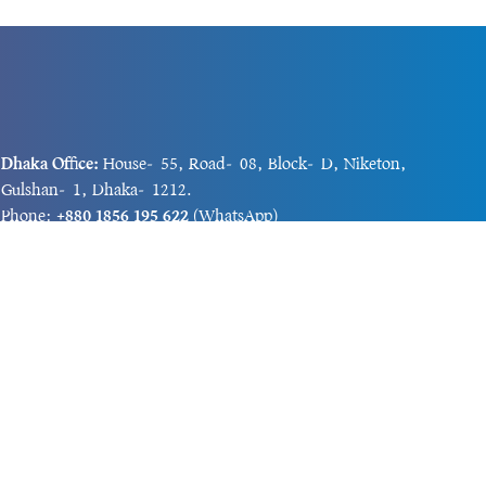
Dhaka Office:
House-55, Road-08, Block-D, Niketon,
Gulshan-1, Dhaka-1212.
Phone:
+880 1856 195 622
(WhatsApp)
Phone:
+880 1869 913 486
Chittagong office:
House-85/A, Road-7, 5th Floor,
O.R.Nizam Road R/A, 15 No. Bagmoniram,Panchlaish,
Chattogram 4000.
Phone:
+880 1850 414 847
Phone:
+880 1313 427 319
Email:
newsnow24official@gmail.com