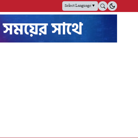
Select Language
▼