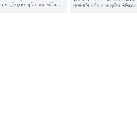
ান মুক্তিযুদ্ধের স্মৃতির সঙ্গে গভীরভাবে
পাশাপাশি ধর্মীয় ও সাংস্কৃতিক ঐতিহ্যেও
মন্তব্য করেছেন তথ্য ও সম্প্রচার
রাজনৈতিক নেতৃত্বের পদচারণায় বারব
 প্রতিমন্ত্রী ইয়াসের খান চৌধুরী। একই সঙ্গে
এসেছে চট্টগ্রামের ফটিকছড়ি।শেখ মুজ
ণ এই স্থাপনাটি সংরক্ষণ ও রক্ষণাবেক্ষণে
জিয়াউর রহমান, খালেদা জিয়া ও শেখ 
উদ্যোগ নেওয়ার কথা জানিয়েছেন তিনি।
এবার সম্ভাব্য প্রধানমন্ত্রী তারেক রহম
ুরঘাট বেতার কেন্দ্র পরিদর্শন শেষে
সফর ঘিরে নতুন করে আলোচনায় এসে
র সঙ্গে আলাপকালে প্রতিমন্ত্রী এসব
রাজনৈতিক ইতিহাস।স্থানীয় প্রবীণ ও 
ভাষ্য অনুযায়ী, মুক্তিযুদ্ধের...