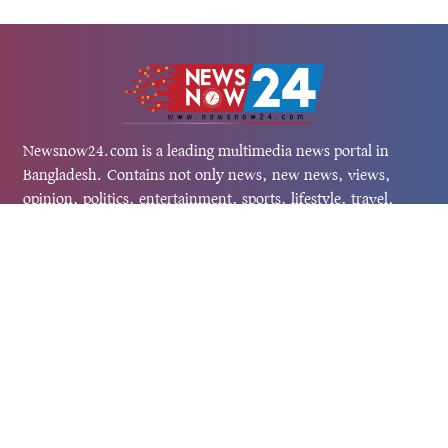
Newsnow24.com is a leading multimedia news portal in
Bangladesh. Contains not only news, new news, views,
opinion, politics, entertainment, sports, lifestyle, travel,
health, and others. We are committed to focusing on
Probash news all around the world with visuals.
তথ্য অধিদফতরের নিবন্ধন নম্বর :১৩৫