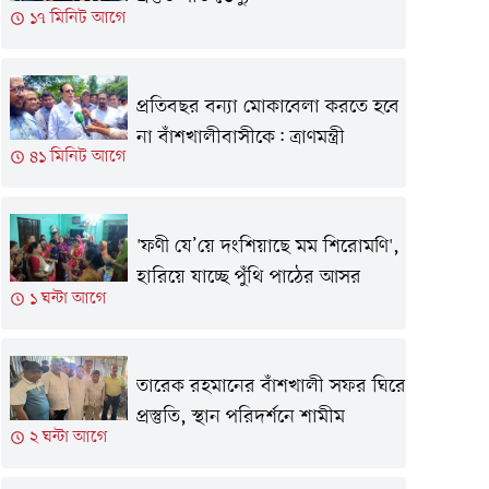
১৭ মিনিট আগে
প্রতিবছর বন্যা মোকাবেলা করতে হবে
না বাঁশখালীবাসীকে: ত্রাণমন্ত্রী
৪১ মিনিট আগে
'ফণী যে’য়ে দংশিয়াছে মম শিরোমণি',
হারিয়ে যাচ্ছে পুঁথি পাঠের আসর
১ ঘন্টা আগে
তারেক রহমানের বাঁশখালী সফর ঘিরে
প্রস্তুতি, স্থান পরিদর্শনে শামীম
২ ঘন্টা আগে