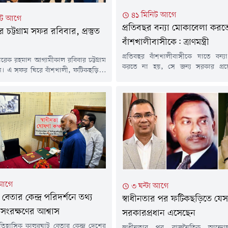
৪১ মিনিট আগে
িট আগে
প্রতিবছর বন্যা মোকাবেলা করত
রীর চট্টগ্রাম সফর রবিবার, প্রস্তুত
বাঁশখালীবাসীকে: ত্রাণমন্ত্রী
প্রতিবছর বাঁশখালীবাসীকে যাতে বন্
ী তারেক রহমান আগামীকাল রবিবার চট্টগ্রাম
করতে না হয়, সে জন্য সরকার প্র
। এ সফর ঘিরে বাঁশখালী, ফটিকছড়ি ও
পদক্ষেপ নেবে বলে জানিয়েছেন দুর্যোগ ব
 সাতটি ভেন্যুর প্রস্তুতি শেষ হয়েছে বলে
ত্রাণমন্ত্রী আসাদুল হাবিব দুলু।তিনি বলে
চট্টগ্রাম জেলা প্রশাসন। সফরের শেষ
অনেক খাল দীর্ঘদিন ধরে দখল ও দূ
্রস্তুতি ও নিরাপত্তাব্যবস্থা তদারক করতে
অস্তিত্ব হারাতে বসেছে। ফলে স্বাভাবি
আগস্ট) ফটিকছড়ি ও হাটহাজারীর কয়েকটি
খালগুলো উপচে বিস্তীর্ণ এলাকা প্লা
িদর্শন করেন জেলা প্রশাসক মোহাম্মদ
খাল খনন ও...
লাম মিঞা।জেলা প্রশাসন...
 আগে
৩ ঘন্টা আগে
বেতার কেন্দ্র পরিদর্শনে তথ্য
স্বাধীনতার পর ফটিকছড়িতে যে
রী, সংরক্ষণের আশ্বাস
সরকারপ্রধান এসেছেন
 ঐতিহাসিক কালুরঘাট বেতার কেন্দ্র দেশের
স্বাধীনতার পর রাজনৈতিক আন্দোলন