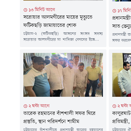
১৩ মিনিট আগে
১৭ মিন
সরোয়ার আলমগীরের মায়ের মৃত্যুতে
প্রধানমন্ত্
ফটিকছড়ি জামায়াতের শোক
সাত ভেন্যু
চট্টগ্রাম-২ (ফটিকছড়ি) আসনের সংসদ সদস্য
প্রধানমন্ত্র
সরোয়ার আলমগীরের মা খাদিজা বেগমের ইন্তেকালে
সফর করবেন
গভীর শোক ও সমবেদনা জানিয়েছে বাংলাদেশ
হাটহাজারীসহ
জামায়াতে ইসলামী ফটিকছড়ি উপজেলা শাখা।
জানিয়েছে 
শনিবার (৮ আগস্ট) এক শোকবার্তায় ফটিকছড়ি
মুহূর্তের প
উপজেলা জামায়াতে ইসলামীর আমির নাজিম উদ্দীন
শনিবার (৮ 
ইমু ও সেক্রেটারি মাওলানা ইউছুপ বিন সিরাজ মরহুমা
ভেন্যু পর
খাদিজা বেগমের মৃত্যুতে গভীর শোক প্রকাশ করেন।
জাহিদুল ইস
একই সঙ্গে...
২ ঘন্টা আগে
২ ঘন্টা
তারেক রহমানের বাঁশখালী সফর ঘিরে
কালুরঘাট 
প্রস্তুতি, স্থান পরিদর্শনে শামীম
প্রতিমন্ত্
চট্টগ্রামের বাঁশখালীতে প্রধানমন্ত্রী তারেক রহমানের
চট্টগ্রামের