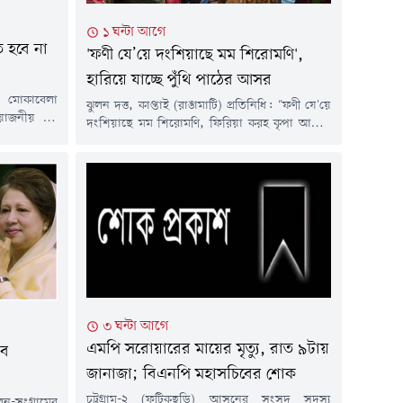
১ ঘন্টা আগে
ে হবে না
'ফণী যে’য়ে দংশিয়াছে মম শিরোমণি',
হারিয়ে যাচ্ছে পুঁথি পাঠের আসর
যা মোকাবেলা
ঝুলন দত্ত, কাপ্তাই (রাঙামাটি) প্রতিনিধি: "ফণী যে'য়ে
য়োজনীয় সব
দংশিয়াছে মম শিরোমণি, ফিরিয়া করহ কৃপা আস্তিক
্যবস্থাপনা ও
জননী। ফাঁপর হয়েছি মাত শুন বিষহরী, ফণিরূপা ফির
ন, বাঁশখালীর
তুমি হংসপৃষ্ঠে চড়ি। বাপে সমর্পিল মোরে লক্ষ্মীন্দর
ষণের কারণে
করে।"সুর করে একের পর এক পঙ্&zwnj;ক্তি পাঠ
ক বৃষ্টিতেই
করছেন ৬১ বছর বয়সী মীনা দে। রাঙামাটির কাপ্তাই
বিত হয়। এসব
উপজেলার রাইখালী বাজারের ঐতিহ্যবাহী ত্রিপুরা
সুন্দরী...
৩ ঘন্টা আগে
এমপি সরোয়ারের মায়ের মৃত্যু, রাত ৯টায়
সব
জানাজা; বিএনপি মহাসচিবের শোক
চট্টগ্রাম-২ (ফটিকছড়ি) আসনের সংসদ সদস্য
-সংগ্রামের