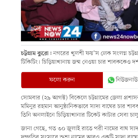
চট্টগ্রাম ব্যুরো:
নগরের খুলশী ফয়’স লেক সংলগ্ন চট্টগ্র
টিকিটিং। চিড়িয়াখানায় জন্ম নেওয়া চার শাবককেও দর্শ
ফলো করুন
নিউজনাউ
সোমবার (২৯ আগস্ট) বিকেলে চট্টগ্রামের জেলা প্রশাসক ও
মমিনুর রহমান আনুষ্ঠানিকভাবে সাদা বাঘের চার শাবক
তিনি অনলাইনে চিড়িয়াখানার টিকেট কাটার সেবা চা
জানা গেছে, গত ৩০ জুলাই রাতে পরী নামের বাঘ সা
দম্পতির সংসারে শুভ্রা নামের আরও একটি সাদা বাঘে