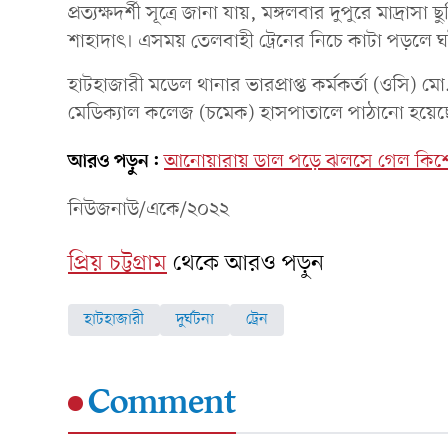
প্রত্যক্ষদর্শী সূত্রে জানা যায়, মঙ্গলবার দুপুরে মাদ
শাহাদাৎ। এসময় তেলবাহী ট্রেনের নিচে কাটা পড়লে ঘটনা
হাটহাজারী মডেল থানার ভারপ্রাপ্ত কর্মকর্তা (ওসি) ম
মেডিক্যাল কলেজ (চমেক) হাসপাতালে পাঠানো হয়েছ
আরও পড়ুন:
আনোয়ারায় ডাল পড়ে ঝলসে গেল কিশো
নিউজনাউ/একে/২০২২
প্রিয় চট্টগ্রাম
থেকে আরও পড়ুন
হাটহাজারী
দুর্ঘটনা
ট্রেন
Comment