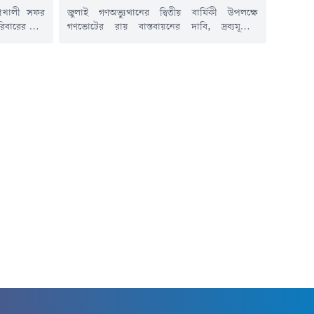
জুলাই গণঅভ্যুত্থানের দ্বিতীয় বার্ষিকী উপলক্ষে
াঁশখালী সফর
গণভোটের রায় বাস্তবায়নের দাবি, দ্রব্যমূল্যের
পরিবারের জন্য
ঊর্ধ্বগতি, তীব্র গ্যাস সংকট এবং সারাদেশে ও
র্শন করেছেন
শিক্ষাপ্রতিষ্ঠানে বিরোধী মতের ওপর হামলার প্রতিবাদে
াহিদুল ইসলাম
চট্টগ্রামের কর্ণফুলী উপজেলায় গণমিছিল ও সমাবেশ
ালী উপজেলার
অনুষ্ঠিত হয়েছে।বুধবার (৫ আগস্ট) কর্ণফুলী উপজেলা
ানস্থল এবং
১১ দলীয় ঐক্যের উদ্যোগে আয়োজিত এ কর্মসূচিতে
দর্শন করেন।
বিভিন্ন রাজনৈতিক, সামাজিক ও পেশাজীবী সংগঠনের
লী সফরের কথা
নেতাকর্মীরা অংশ...