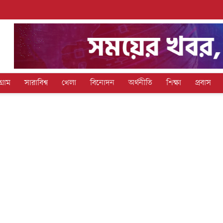
গ্রাম
সারাবিশ্ব
খেলা
বিনোদন
অর্থনীতি
শিক্ষা
প্রবাস