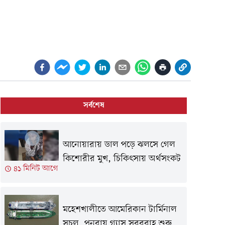
সর্বশেষ
আনোয়ারায় ডাল পড়ে ঝলসে গেল
কিশোরীর মুখ, চিকিৎসায় অর্থসংকট
৪১ মিনিট আগে
মহেশখালীতে আমেরিকান টার্মিনাল
সচল, পুনরায় গ্যাস সরবরাহ শুরু