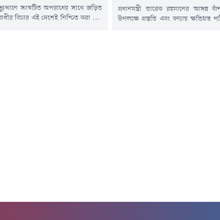
্যুত্থানে সংঘটিত অপরাধের সাথে জড়িত
প্রধানমন্ত্রী তারেক রহমানের আসন্ন ব
রাধীর বিচার এই দেশেই নিশ্চিত করা হবে
উপলক্ষে প্রস্তুতি এবং বন্যায় ক্ষতিগ্রস্ত 
ি দিয়েছেন ভূমি ও পার্বত্য চট্টগ্রাম বিষয়ক
নির্মাণাধীন পুনর্বাসন ঘরের কাজ পরিদ
 প্রতিমন্ত্রী ব্যারিস্টার মীর মোহাম্মদ হেলাল
চট্টগ্রামের জেলা প্রশাসক মোহাম্মদ জ
নি বলেন, অপরাধী যত শক্তিশালীই হোক
মিঞা।বুধবার (৫ আগস্ট) তিনি বাঁশখ
উকেই ছাড় দেওয়া হবে না। এটি বর্তমান
বাহারছড়া সমুদ্রসৈকতসংলগ্ন অনুষ্ঠ
় প্রতিজ্ঞা এবং প্রধানমন্ত্রী তারেক...
নির্মাণাধীন পুনর্বাসন ঘরগুলো পরি
আগামী ৯ আগস্ট প্রধানমন্ত্রীর বাঁশখা
রয়েছে। সফরকালে তিনি সাম্প্রতিক...