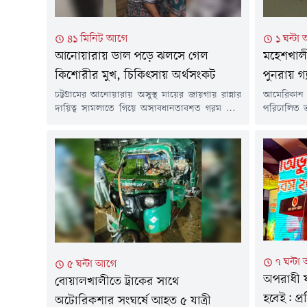
৪১ মিনিট আগে
১ ঘন্টা
আনোয়ারায় ডাল পড়ে ঝলসে গেল
মহেশখালী
কিশোরীর মুখ, চিকিৎসায় অর্থসংকট
পুনরায় গ
চট্টগ্রামের আনোয়ারায় অসুস্থ মায়ের জায়গায় রান্নার
আমেরিকান
দায়িত্ব সামলাতে গিয়ে অসাবধানতাবশত গরম ডাল
পরিচালিত ভ
গায়ে পড়ে মুখমণ্ডল ও শরীরের বিভিন্ন অংশ
সরবরাহ শুর
মারাত্মকভাবে ঝলসে গেছে আকলিমা আক্তার (১৪)
(৫ আগস্ট
নামে এক স্কুলছাত্রীর। অর্থাভাবে উন্নত চিকিৎসা করাতে
টার্মিনাল চ
না পেরে বর্তমানে দিশেহারা হয়ে পড়েছে হতদরিদ্র
মিলিয়ন ঘনফ
রিকশাচালক বাবা ও তাঁর পরিবার।বৃহস্পতিবার (৩০
মিলিয়ন ঘন
জুলাই) দুপুরে নিজ ঘরে মাটির...
সপ্তাহ পর্যন্ত
৭ ঘন্টা
৫ ঘন্টা আগে
অপরাধী য
বোয়ালখালীতে ট্রাকের সাথে
হবেই: প্র
অটোরিকশার সংঘর্ষে আহত ৫ যাত্রী