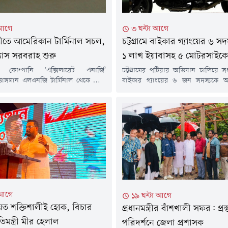
৩ ঘন্টা আগে
 আগে
চট্টগ্রামে বাইকার গ্যাংয়ের ৬ 
তে আমেরিকান টার্মিনাল সচল,
১ লাখ ইয়াবাসহ ৫ মোটরসাইকে
্যাস সরবরাহ শুরু
চট্টগ্রামের পটিয়ায় অভিযান চালিয়ে স
 কোম্পানি 'এক্সিলারেট এনার্জি'
বাইকার গ্যাংয়ের ৬ জন সদস্যকে 
াসমান এলএনজি টার্মিনাল থেকে গ্যাস
র&zwj;্যাপিড অ্যাকশন ব্য
ু হয়েছে। ১৫ দিন বন্ধ থাকার পর বুধবার
(র&zwj;্যাব-৭)। এ সময় তাঁদের কাছ
) রাত সোয়া তিনটায় মেরামত শেষে
লাখ পিস ইয়াবা এবং মাদক পাচারে ব
ালু হয়েছে। তবে গ্যাস মিলছে মাত্র ১১৫
মোটরসাইকেল জব্দ করা হয়।বৃহস্পতিবা
ুট। এই টার্মিনালের মোট সক্ষমতা ৬০০
সকালে বিষয়টি নিশ্চিত করে র&zwj
ফুট। এই পরিমাণ গ্যাস পেতে আগামী
সহকারী পরিচালক (মিডিয়া)
...
মোজাফফর...
 আগে
১৯ ঘন্টা আগে
ত শক্তিশালীই হোক, বিচার
প্রধানমন্ত্রীর বাঁশখালী সফর: প্রস্
তিমন্ত্রী মীর হেলাল
পরিদর্শনে জেলা প্রশাসক