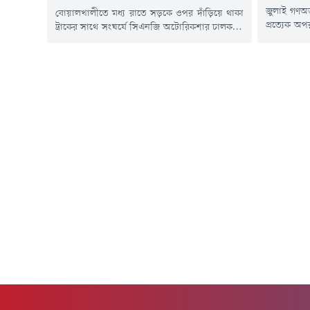
জুলাই গণঅভ
বোয়ালখালীতে মধ্য রাতে সড়কে ওপর দাঁড়িয়ে থাকা
প্রত্যেক অপ
ট্রাকের সাথে সংঘর্ষে সিএনজি অটোরিকশার চালকসহ
বলে হুঁশিয়ার
৫ যাত্রী গুরুতর আহত হয়েছেন।বুধবার (৫ আগস্ট)
মন্ত্রণালয়ের
দিবাগত রাত ১টার দিকে উপজেলার আরাকান
উদ্দীন। তি
সড়কের রায়খালী এলাকায় এ দুর্ঘটনা ঘটেছে।
না কেন, কা
আহতরা হলেন, পশ্চিম গোমদণ্ডী চরখিজিরপুরের
সরকারের সুদৃঢ
অটোরিকশা চালক মো.সায়েম (২৫), যাত্রী পশ্চিম
শাকপুরার একই পরিবারের রত্না দাশ (৪২), রুনা...