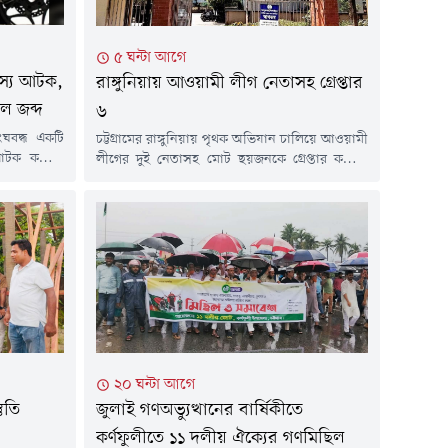
৫ ঘন্টা আগে
সদস্য আটক,
রাঙ্গুনিয়ায় আওয়ামী লীগ নেতাসহ গ্রেপ্তার
ল জব্দ
৬
ংঘবদ্ধ একটি
চট্টগ্রামের রাঙ্গুনিয়ায় পৃথক অভিযান চালিয়ে আওয়ামী
আটক করেছে
লীগের দুই নেতাসহ মোট ছয়জনকে গ্রেপ্তার করেছে
াটালিয়ন
থানা পুলিশ।বুধবার (৫ আগস্ট) উপজেলার বিভিন্ন
 থেকে মোট ১
স্থানে রাতভর অভিযান চালিয়ে তাঁদের গ্রেপ্তার করা
্যবহৃত ৫টি
হয়। গ্রেপ্তারকৃতদের বিরুদ্ধে নাশকতা, মাদক ও বন
র (৬ আগস্ট)
আইনসহ বিভিন্ন অভিযোগে মামলা রয়েছে।পুলিশ
;্যাব-৭-এর
জানায়, ২০২৫ সালের জানুয়ারি মাসে দায়ের হওয়া
 এ আর এম
একটি নাশকতা মামলায় রাঙ্গুনিয়া উপজেলা...
২০ ঘন্টা আগে
জুলাই গণঅভ্যুত্থানের বার্ষিকীতে
তুতি
কর্ণফুলীতে ১১ দলীয় ঐক্যের গণমিছিল