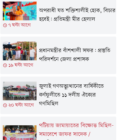
অপরাধী যত শক্তিশালীই হোক, বিচার
হবেই: প্রতিমন্ত্রী মীর হেলাল
৭ ঘন্টা আগে
প্রধানমন্ত্রীর বাঁশখালী সফর: প্রস্তুতি
পরিদর্শনে জেলা প্রশাসক
১৯ ঘন্টা আগে
জুলাই গণঅভ্যুত্থানের বার্ষিকীতে
কর্ণফুলীতে ১১ দলীয় ঐক্যের
গণমিছিল
২০ ঘন্টা আগে
পটিয়ায় জামায়াতের বিক্ষোভ মিছিল-
সমাবেশে জাফর সাদেক
/