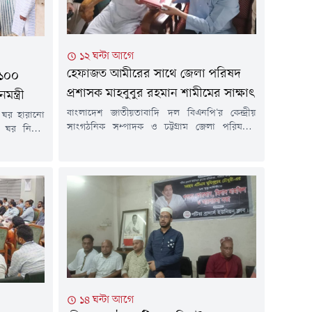
১২ ঘন্টা আগে
হেফাজত আমীরের সাথে জেলা পরিষদ
 ১০০
প্রশাসক মাহবুবুর রহমান শামীমের সাক্ষাৎ
ন্ত্রী
বাংলাদেশ জাতীয়তাবাদি দল বিএনপি'র কেন্দ্রীয়
ায় ঘর হারানো
সাংগঠনিক সম্পাদক ও চট্টগ্রাম জেলা পরিষদের
ঘর নির্মাণ
প্রশাসক মাহবুবুর রহমান শামীম হেফাজতে ইসলাম
ঁশখালী সফরে
বাংলাদেশের আমীর আল্লামা মুহিব্বুল্লাহ বাবুনগরীর
পকারভোগীদের
সাথে সৌজন্য সাক্ষাৎ করেছেন।শুক্রবার (৭ আগস্ট)
মন্ত্রীর সফর
বিকেলে চট্টগ্রামের ফটিকছড়ি উপজেলার ঐতিহ্যবাহী
এলাকায় দুটি
আল জামিয়াতুল ইসলামিয়া আজিজুল উলূম বাবুনগর
ানে মঞ্চ ও
মাদ্রাসায় এ সাক্ষাৎ অনুষ্ঠিত হয়।প্রধানমন্ত্রীর আসন্ন
চলছে।...
চট্টগ্রাম সফরকে কেন্দ্র করে সার্বিক...
১৪ ঘন্টা আগে