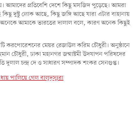
ি হয়। আমাদের প্রতিবেশি দেশে কিছু মসজিদ পুড়েছে। আমরা
কিছু দুষ্টু লোক আছে, কিছু জঙ্গি আছে যারা এটার বাহানায়
ি। অনেকে আমাকে ভারতের দালাল বলে, কারণ অনেক কিছুই
ম সিটি করপোরেশনের মেয়র রেজাউল করিম চৌধুরী। অনুষ্ঠানে
হমান চৌধুরী, ঢাকা মহানগর জন্মাষ্টমী উদযাপন পরিষদের
 দুলাল চন্দ্র দে ও সাধারণ সম্পাদক শংকর সেনগুপ্ত।
ঁধায় পালিয়ে গেল বালুদস্যুরা