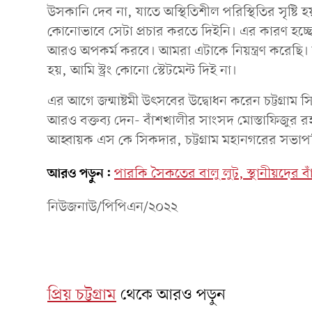
উসকানি দেব না, যাতে অস্থিতিশীল পরিস্থিতির সৃষ্ট
কোনোভাবে সেটা প্রচার করতে দিইনি। এর কারণ হচ্ছে 
আরও অপকর্ম করবে। আমরা এটাকে নিয়ন্ত্রণ করেছ
হয়, আমি স্ট্রং কোনো স্টেটমেন্ট দিই না।
এর আগে জন্মাষ্টমী উৎসবের উদ্বোধন করেন চট্টগ্রা
আরও বক্তব্য দেন- বাঁশখালীর সাংসদ মোস্তাফিজুর র
আহ্বায়ক এস কে সিকদার, চট্টগ্রাম মহানগরের সভাপতি
আরও পড়ুন:
পারকি সৈকতের বালু লুট, স্থানীয়দের বা
নিউজনাউ/পিপিএন/২০২২
প্রিয় চট্টগ্রাম
থেকে আরও পড়ুন