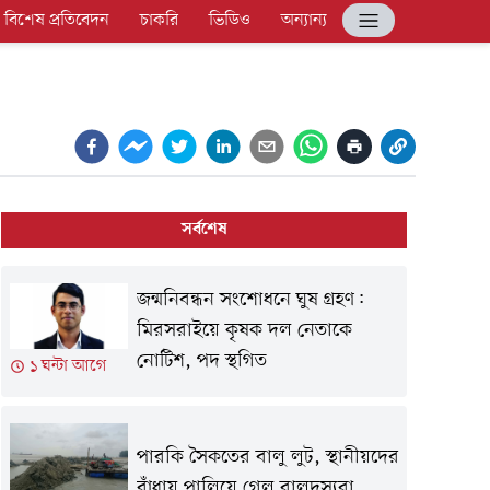
বিশেষ প্রতিবেদন
চাকরি
ভিডিও
অন্যান্য
সর্বশেষ
জন্মনিবন্ধন সংশোধনে ঘুষ গ্রহণ:
মিরসরাইয়ে কৃষক দল নেতাকে
নোটিশ, পদ স্থগিত
১ ঘন্টা আগে
পারকি সৈকতের বালু লুট, স্থানীয়দের
বাঁধায় পালিয়ে গেল বালুদস্যুরা