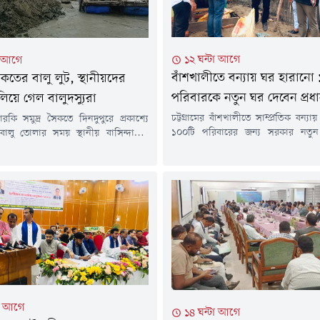
১২ ঘন্টা আগে
া আগে
বাঁশখালীতে বন্যায় ঘর হারানো
কতের বালু লুট, স্থানীয়দের
পরিবারকে নতুন ঘর দেবেন প্রধানম
লিয়ে গেল বালুদস্যুরা
চট্টগ্রামের বাঁশখালীতে সাম্প্রতিক বন্য
 পারকি সমুদ্র সৈকতে দিনদুপুরে প্রকাশ্যে
১০০টি পরিবারের জন্য সরকার নতুন 
ালু তোলার সময় স্থানীয় বাসিন্দাদের
করেছে। আগামী রবিবার (৯ আগস্ট) বা
 পালিয়ে গেছে বালুদস্যুরা। শুক্রবার (৭
গিয়ে প্রধানমন্ত্রী তারেক রহমান উ
রে ১২ টার দিকে পারকি সমুদ্র সৈকত চরে
হাতে এসব ঘরের চাবি তুলে দেবেন।প্রধান
লনের সময় এ ঘটনা ঘটে।সরেজমিনে গিয়ে
উপলক্ষে বাহারছড়া সমুদ্রসৈকতসংলগ্ন 
ের সাথে কথা বলে জানা গেছে, কয়েকদিন
হেলিপ্যাড নির্মাণ করা হয়েছে। সেখ
 একটি সিন্ডিকেট পরিবেশ ধ্বংস করে...
প্যান্ডেল নির্মাণসহ শেষ মুহূর্তের প্রস্তুতি 
টা আগে
১৪ ঘন্টা আগে