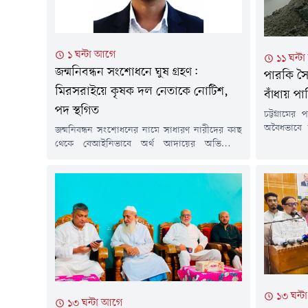
১ ঘন্টা আগে
১১ ঘন্ট
জন্মনিবন্ধন সংশোধনে ঘুষ গ্রহণ:
পারকি সৈ
মিরসরাইয়ে কৃষক দল নেতাকে নোটিশ,
বাঁধায় পা
পদ স্থগিত
চট্টগ্রামের
অবৈধভাবে ব
জন্মনিবন্ধন সংশোধনের নামে সাধারণ নারীদের কাছ
বাঁধার মুখে
থেকে বেআইনিভাবে অর্থ আদায়ের অভিযোগে
আগস্ট) দুপু
চট্টগ্রামের মিরসরাইয়ে এক বিএনপি সমর্থিত কৃষক দল
বালু উত্তো
নেতাকে শোকজ ও দলীয় পদ থেকে সাময়িক
ও স্থানীয়দ
অব্যাহতি দেওয়া হয়েছে। অভিযুক্ত মশিউর রহমান ৯
ধরে স্থানীয়
নম্বর মিরসরাই সদর ইউনিয়ন কৃষক দলের সভাপতির
দায়িত্বে ছিলেন।শুক্রবার (৭ আগস্ট) উপজেলা কৃষক
দলের সভাপতি মো. আশরাফ উদ্দিন...
১৩ ঘন্
১৩ ঘন্টা আগে