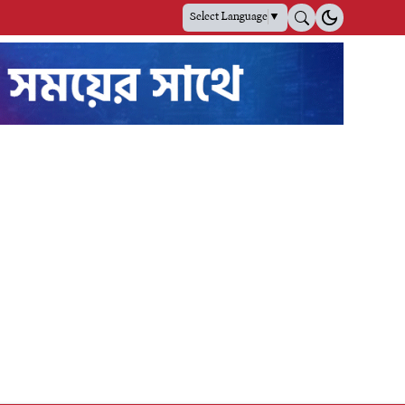
Select Language
▼