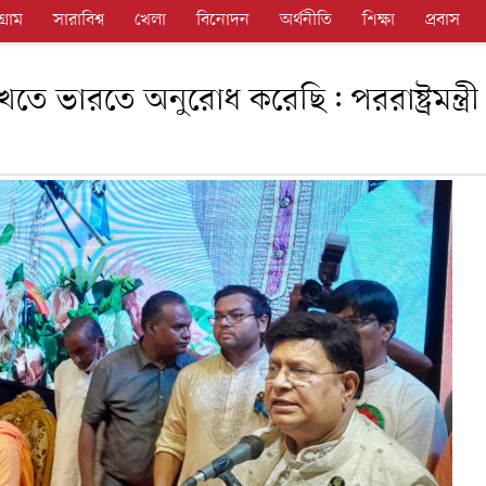
গ্রাম
সারাবিশ্ব
খেলা
বিনোদন
অর্থনীতি
শিক্ষা
প্রবাস
ে ভারতে অনুরোধ করেছি: পররাষ্ট্রমন্ত্রী