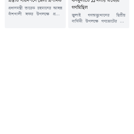
কর্ণফুলীতে ১১ দলীয় ঐক্যের
প্রস্তুতি পরিদর্শনে জেলা প্রশাসক
গণমিছিল
প্রধানমন্ত্রী তারেক রহমানের আসন্ন
বাঁশখালী সফর উপলক্ষে প্রস্তুতি
জুলাই গণঅভ্যুত্থানের দ্বিতীয়
এবং বন্যায় ক্ষতিগ্রস্ত পরিবারের
বার্ষিকী উপলক্ষে গণভোটের রায়
জন্য নির্মাণাধীন পুনর্বাসন ঘরের
বাস্তবায়নের দাবি, দ্রব্যমূল্যের
কাজ পরিদর্শন করেছেন চট্টগ্রামের
ঊর্ধ্বগতি, তীব্র গ্যাস সংকট এবং
জেলা প্রশাসক মোহাম্মদ জাহিদুল
সারাদেশে ও শিক্ষাপ্রতিষ্ঠানে
ইসলাম মিঞা।বুধবার (৫ আগস্ট)
বিরোধী মতের ওপর হামলার
তিনি বাঁশখালী উপজেলার
প্রতিবাদে চট্টগ্রামের কর্ণফুলী
বাহারছড়া সমুদ্রসৈকতসংলগ্ন
উপজেলায় গণমিছিল ও সমাবেশ
অনুষ্ঠানস্থল এবং নির্মাণাধীন
অনুষ্ঠিত হয়েছে।বুধবার (৫ আগস্ট)
পুনর্বাসন ঘরগুলো পরিদর্শন করেন।
কর্ণফুলী উপজেলা ১১ দলীয় ঐক্যের
আগামী ৯ আগস্ট প্রধানমন্ত্রীর
উদ্যোগে আয়োজিত এ কর্মসূচিতে
বাঁশখালী সফরের কথা রয়েছে।
বিভিন্ন রাজনৈতিক, সামাজিক ও
সফরকালে তিনি সাম্প্রতিক...
পেশাজীবী সংগঠনের নেতাকর্মীরা
অংশ...