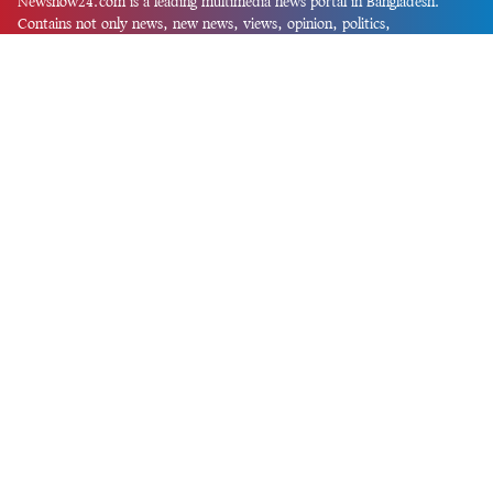
Newsnow24.com is a leading multimedia news portal in Bangladesh.
Contains not only news, new news, views, opinion, politics,
entertainment, sports, lifestyle, travel, health, and others. We are
committed to focusing on Probash news all around the world with
visuals.
তথ্য অধিদফতরের নিবন্ধন নম্বর :১৩৫
Dhaka Office:
House-55, Road-08, Block-D, Niketon, Gulshan-1,
Dhaka-1212.
Phone:
+880 1856 195 622
(WhatsApp)
Phone:
+880 1869 913 486
Chittagong office:
House-85/A, Road-7, 5th Floor, O.R.Nizam Road
R/A, 15 No. Bagmoniram,Panchlaish, Chattogram 4000.
Phone:
+880 1850 414 847
Phone:
+880 1313 427 319
Email:
newsnow24official@gmail.com
Design and Developed by
Md. Asif Iqbal
Privacy Policy
Contact Us