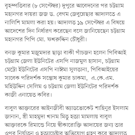
বৃহস্পতিবার (৮ সেপ্টেম্বর) দুপুরে আবেদনের পর চট্টগ্রাম
মহানগর দায়রা জজ ড. বেগম জেবুন্নেছার আদালতে এ
নালিশি মামলা করা হয়। আদালত ১৯ সেপ্টেম্বর এ বিষয়ে
আদেশের দিন নির্ধারণ করেছেন বলে জানিয়েছেন চট্টগ্রাম
মহানগর পিপি মো. ফখরুদ্দিন চৌধুরী।
বনজ কুমার মজুমদার ছাড়া বাকী পাঁচজন হলেন পিবিআই
চট্টগ্রাম জেলা ইউনিটের এসপি নাজমুল হাসান, চট্টগ্রাম
মেট্রো ইউনিটের এসপি নাঈমা সুলতানা, পিবিআইয়ের
সাবেক পরিদর্শক সন্তোষ কুমার চাকমা, এ.কে.এম.
মহিউদ্দিন সেলিম ও চট্টগ্রাম জেলা ইউনিটের পরিদর্শক
কাজী এনায়েত কবির।
বাবুল আক্তারের আইনজীবী অ্যাডভোকেট শাহিনুর ইসলাম
জানান, স্ত্রী মাহমুদা খানম মিতু হত্যা মামলায় বাবুল
আক্তারকে রিমান্ডে নিয়ে স্বীকারোক্তি আদায়ের জন্য তার
ওপর নির্যাতন ও হত্যাচেষ্টার অভিযোগ গ্রহণ করে আদালত