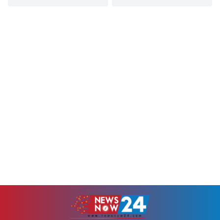
বন্দরনগরী চট্টগ্রাম সফরের সিদ্ধান্ত
আহত হয়েছে।শুক্রবার (৭ আগস্ট)
নিয়েছেন তারেক রহমান। আগামী
দিবাগত রাত ৯টার দিকে
রোববার (৯ আগস্ট) একদিনের এই
উপজেলার পোপাদিয়া আকুবদণ্ডী
সংক্ষিপ্ত সফরে তিনি কক্সবাজারের
গ্রামে এ ঘটনা ঘটেছে। এতে গুরুতর
মহেশখালীসহ চট্টগ্রামের বাঁশখালী,
আহত মোটর সাইকেল আরোহী
ফটিকছড়ি, হাটহাজারী ও নগরীতে
আকিব(২৫) ও আতিকুলকে(২৫)
একাধিক সরকারি ও রাজনৈতিক
উন্নত চিকিৎসার জন্য চট্টগ্রাম
কর্মসূচিতে অংশ নেবেন।
মেডিক্যাল কলেজ (চমেক)
প্রধানমন্ত্রীকে বরণ করে নিতে স্থানীয়
হাসপাতালে নেওয়া হয়েছে।
প্রশাসন এবং রাজনৈতিক মহল
উপজেলা স্বাস্থ্য কমপ্লেক্সের
ইতোমধ্যে সার্বিক প্রস্তুতি...
জরুরী...