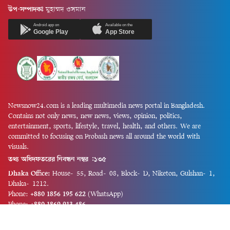
উপ-সম্পাদকঃ
মুহাম্মদ ওসমান
Android app on
Available on the
Google Play
App Store
Newsnow24.com is a leading multimedia news portal in Bangladesh.
Contains not only news, new news, views, opinion, politics,
entertainment, sports, lifestyle, travel, health, and others. We are
committed to focusing on Probash news all around the world with
visuals.
তথ্য অধিদফতরের নিবন্ধন নম্বর :১৩৫
Dhaka Office:
House-55, Road-08, Block-D, Niketon, Gulshan-1,
Dhaka-1212.
Phone:
+880 1856 195 622
(WhatsApp)
Phone:
+880 1869 913 486
Chittagong office:
House-85/A, Road-7, 5th Floor, O.R.Nizam Road