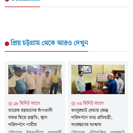
প্রিয় চট্টগ্রাম
থেকে আরও দেখুন
১৮ মিনিট আগে
৩২ মিনিট আগে
তারেক রহমানের বাঁশখালী
কালুরঘাট বেতার কেন্দ্র
সফর ঘিরে প্রস্তুতি, স্থান
পরিদর্শনে তথ্য প্রতিমন্ত্রী,
পরিদর্শনে শামীম
সংরক্ষণের আশ্বাস
চট্টগ্রামের বাঁশখালীতে প্রধানমন্ত্রী
চট্টগ্রামের ঐতিহাসিক কালুরঘাট