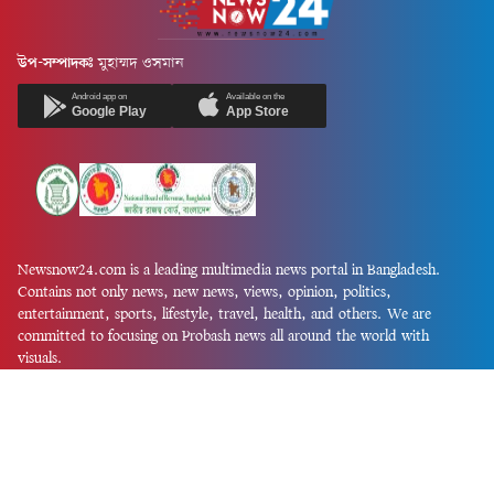
উপ-সম্পাদকঃ
মুহাম্মদ ওসমান
Android app on
Available on the
Google Play
App Store
Newsnow24.com is a leading multimedia news portal in Bangladesh.
Contains not only news, new news, views, opinion, politics,
entertainment, sports, lifestyle, travel, health, and others. We are
committed to focusing on Probash news all around the world with
visuals.
তথ্য অধিদফতরের নিবন্ধন নম্বর :১৩৫
Dhaka Office:
House-55, Road-08, Block-D, Niketon, Gulshan-1,
Dhaka-1212.
Phone:
+880 1856 195 622
(WhatsApp)
Phone:
+880 1869 913 486