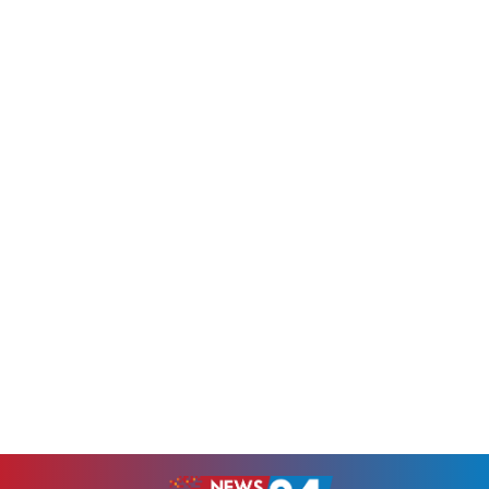
ইসলাম মিঞা।বুধবার (৫ আগস্ট)
বিরোধী মতের ওপর হামলার
তিনি বাঁশখালী উপজেলার
প্রতিবাদে চট্টগ্রামের কর্ণফুলী
বাহারছড়া সমুদ্রসৈকতসংলগ্ন
উপজেলায় গণমিছিল ও সমাবেশ
অনুষ্ঠানস্থল এবং নির্মাণাধীন
অনুষ্ঠিত হয়েছে।বুধবার (৫ আগস্ট)
পুনর্বাসন ঘরগুলো পরিদর্শন করেন।
কর্ণফুলী উপজেলা ১১ দলীয় ঐক্যের
আগামী ৯ আগস্ট প্রধানমন্ত্রীর
উদ্যোগে আয়োজিত এ কর্মসূচিতে
বাঁশখালী সফরের কথা রয়েছে।
বিভিন্ন রাজনৈতিক, সামাজিক ও
সফরকালে তিনি সাম্প্রতিক...
পেশাজীবী সংগঠনের নেতাকর্মীরা
অংশ...