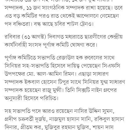
সম্পাদক, ১১ জন সাংগঠনিক সম্পাদক রাখা হয়েছে। তবে
এত বড় কমিটির পরও রাত থেকেই আন্দোলনে নেমেছেন
পদ বঞ্চিতরা। বন্ধ আছে চবির শাটল ট্রেনও।
রবিবার (৩১ আগস্ট) দিবাগত মধ্যরাতে ছাত্রলীগের কেন্দ্রীয়
কার্যনির্বাহী সংসদ পূর্ণাঙ্গ কমিটি ঘোষণা করে।
পূর্ণাঙ্গ কমিটিতে সভাপতি রেজাউল হক রুবেলের সাথে
সিনিয়র সহ-সভাপতি হিসেবে দায়িত্ব পেয়েছেন সিএফসি
উপপক্ষের মো. আল-আমিন রিমন। এছাড়া সাধারণ
সম্পাদক ইকবাল হোসেন টিপুর সাথে সিনিয়র যুগ্ম সাধারণ
সম্পাদক হয়েছেন রাজু মুন্সী। তিনি সিক্সটি নাইন গ্রুপের
অনুসারী হিসেবে পরিচিত।
সহ সভাপতি পদে আরও রয়েছেন নাসির উদ্দিন সুমন,
প্রদীপ চক্রবর্তী দূর্জয়, নাজমুল হাসান সানি, রকিবুল হাসান
দিনার, প্রীতম কর, মুজিবুর রহমান মুজিব, শায়ন দাস