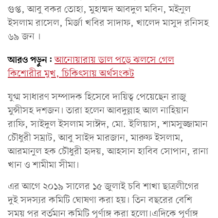
গুপ্ত, আবু বকর তোহা, মুহাম্মদ আবদুল মবিন, মইনুল
ইসলাম রাসেল, মির্জা খবির সাদাফ, খালেদ মাসুদ রনিসহ
৬৯ জন ।
আরও পড়ুন:
আনোয়ারায় ডাল পড়ে ঝলসে গেল
কিশোরীর মুখ, চিকিৎসায় অর্থসংকট
যুগ্ম সাধারণ সম্পাদক হিসেবে দায়িত্ব পেয়েছেন রাজু
মুন্সীসহ দশজন। তারা হলেন আবদুল্লাহ আল নাহিয়ান
রাফি, সাইদুল ইসলাম সাঈদ, মো. ইলিয়াস, শামসুজ্জামান
চৌধুরী সম্রাট, আবু সাইদ মারজান, মারুফ ইসলাম,
আরমানুল হক চৌধুরী হৃদয়, আহসান হাবিব সোপান, রানা
খান ও শামীমা সীমা।
এর আগে ২০১৯ সালের ১৫ জুলাই চবি শাখা ছাত্রলীগের
দুই সদস্যর কমিটি ঘোষণা করা হয়। তিন বছরের বেশি
সময় পর বর্তমান কমিটি পূর্ণাঙ্গ করা হলো।এদিকে পূর্ণাঙ্গ