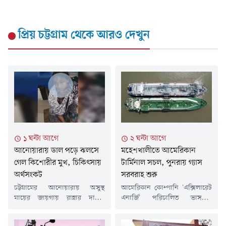
প্রিয় চট্টগ্রাম
থেকে আরও দেখুন
১ ঘন্টা আগে
২ ঘন্টা আগে
আনোয়ারায় ডাল পড়ে ঝলসে
মহেশখালীতে আমেরিকান
গেল কিশোরীর মুখ, চিকিৎসায়
টার্মিনাল সচল, পুনরায় গ্যাস
অর্থসংকট
সরবরাহ শুরু
চট্টগ্রামের আনোয়ারায় অসুস্থ
আমেরিকান কোম্পানি 'এক্সিলারেট
মায়ের জায়গায় রান্নার দায়িত্ব
এনার্জি' পরিচালিত ভাসমান
সামলাতে গিয়ে অসাবধানতাবশত
এলএনজি টার্মিনাল থেকে গ্যাস
গরম ডাল গায়ে পড়ে মুখমণ্ডল ও
সরবরাহ শুরু হয়েছে। ১৫ দিন বন্ধ