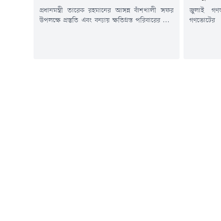
জুলাই গণঅভ
প্রধানমন্ত্রী তারেক রহমানের আসন্ন বাঁশখালী সফর
গণভোটের রা
উপলক্ষে প্রস্তুতি এবং বন্যায় ক্ষতিগ্রস্ত পরিবারের জন্য
ঊর্ধ্বগতি
নির্মাণাধীন পুনর্বাসন ঘরের কাজ পরিদর্শন করেছেন
শিক্ষাপ্রতি
চট্টগ্রামের জেলা প্রশাসক মোহাম্মদ জাহিদুল ইসলাম
চট্টগ্রামে
মিঞা।বুধবার (৫ আগস্ট) তিনি বাঁশখালী উপজেলার
অনুষ্ঠিত হয়
বাহারছড়া সমুদ্রসৈকতসংলগ্ন অনুষ্ঠানস্থল এবং
১১ দলীয় ঐ
নির্মাণাধীন পুনর্বাসন ঘরগুলো পরিদর্শন করেন।
বিভিন্ন রা
আগামী ৯ আগস্ট প্রধানমন্ত্রীর বাঁশখালী সফরের কথা
নেতাকর্মীরা
রয়েছে। সফরকালে তিনি সাম্প্রতিক...