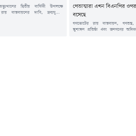
পেতাত্মারা এখন বিএনপির ওপর
্যুত্থানের দ্বিতীয় বার্ষিকী উপলক্ষে
য় বাস্তবায়নের দাবি, দ্রব্যমূল্যের
বসেছে
, তীব্র গ্যাস সংকট এবং সারাদেশে ও
গণভোটের রায় বাস্তবায়ন, গণতন্ত্র, 
ষ্ঠানে বিরোধী মতের ওপর হামলার প্রতিবাদে
সুশাসন প্রতিষ্ঠা এবং জনগণের অধি
র কর্ণফুলী উপজেলায় গণমিছিল ও সমাবেশ
দাবিতে চট্টগ্রামের পটিয়ায় বিক্ষোভ মি
েছে।বুধবার (৫ আগস্ট) কর্ণফুলী উপজেলা
করেছে বাংলাদেশ জামায়াতে ইসলামী
ক্যের উদ্যোগে আয়োজিত এ কর্মসূচিতে
আগস্ট) দুপুরে বাংলাদেশ জামায়াতে ই
জনৈতিক, সামাজিক ও পেশাজীবী সংগঠনের
উপজেলা শাখার আয়োজনে ইন্দ্রপুলস্থ
 অংশ...
মাদ্রাসা মাঠ থেকে একটি বিক্ষোভ মি
হয়। মিছিলটি শহরের বিভিন্ন গুরুত্
প্রদক্ষিণ...