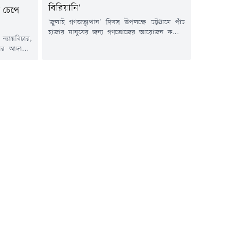
বিরিয়ানি'
 চেপে
'জুলাই গণঅভ্যুত্থান' দিবস উপলক্ষে চট্টগ্রামে পাঁচ
হাজার মানুষের জন্য গণভোজের আয়োজন করেছে
ন্যায়বিচার,
জাতীয় নাগরিক পার্টি (এনসিপি)।বুধবার (৫ আগস্ট)
কার আদায়ের
দুপুরে নগরের লালদিঘী মাঠে এ কর্মসূচির আয়োজন
ছিল ও সমাবেশ
করা হয়। মাঠজুড়ে সামিয়ানা টানিয়ে চেয়ার-টেবিল
।বুধবার (৫
পেতে অংশগ্রহণকারীদের জন্য খাবারের ব্যবস্থা করা
সলামী পটিয়া
হয়।গণভোজে নগরের বিভিন্ন এতিমখানা ও মাদ্রাসার
 বায়তুশ শরফ
শিক্ষার্থী, ভিক্ষুক, ভাসমান মানুষ, জুলাই আন্দোলনের
ছিল বের করা
অংশগ্রহণকারী...
বপূর্ণ সড়ক