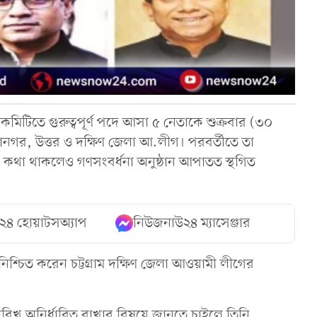
 কমিটিতে গুরুত্বপূর্ণ পদে আসা ৫ নেতাকে শুক্রবার (৩০
ানগর, উত্তর ও দক্ষিণ জেলা আ.লীগ। পরবর্তীতে তা
র কথা থাকলেও গণসংবর্ধনা অনুষ্ঠান আপাতত স্থগিত
২৪ হোয়াটসঅ্যাপ
নিউজনাউ২৪ ম্যাসেঞ্জার
িশ্চিত করেন চট্টগ্রাম দক্ষিণ জেলা আওয়ামী লীগের
িখ অনির্ধারিত রাখার বিষয়ে জানতে চাইলে তিনি