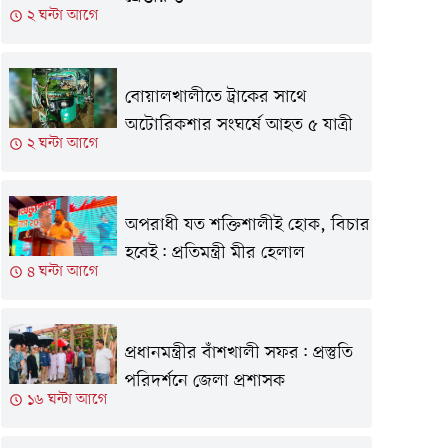
২ ঘন্টা আগে
বোয়ালখালীতে ট্রাকের সাথে
অটোরিকশার সংঘর্ষে আহত ৫ যাত্রী
২ ঘন্টা আগে
অপরাধী যত শক্তিশালীই হোক, বিচার
হবেই: প্রতিমন্ত্রী মীর হেলাল
৪ ঘন্টা আগে
প্রধানমন্ত্রীর বাঁশখালী সফর: প্রস্তুতি
পরিদর্শনে জেলা প্রশাসক
১৬ ঘন্টা আগে