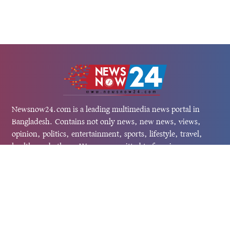
Newsnow24.com is a leading multimedia news portal in
Bangladesh. Contains not only news, new news, views,
opinion, politics, entertainment, sports, lifestyle, travel,
health, and others. We are committed to focusing on
Probash news all around the world with visuals.
তথ্য অধিদফতরের নিবন্ধন নম্বর :১৩৫