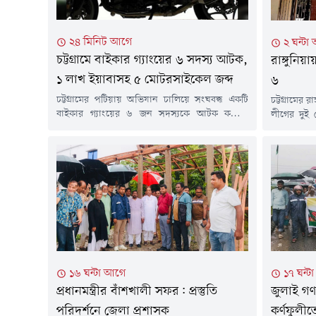
২৪ মিনিট আগে
২ ঘন্টা
চট্টগ্রামে বাইকার গ্যাংয়ের ৬ সদস্য আটক,
রাঙ্গুনিয়
১ লাখ ইয়াবাসহ ৫ মোটরসাইকেল জব্দ
৬
চট্টগ্রামের পটিয়ায় অভিযান চালিয়ে সংঘবদ্ধ একটি
চট্টগ্রামের
বাইকার গ্যাংয়ের ৬ জন সদস্যকে আটক করেছে
লীগের দুই 
র&zwj;্যাপিড অ্যাকশন ব্যাটালিয়ন
থানা পুলিশ
(র&zwj;্যাব-৭)। এ সময় তাঁদের কাছ থেকে মোট ১
স্থানে রাতভ
লাখ পিস ইয়াবা এবং মাদক পাচারে ব্যবহৃত ৫টি
হয়। গ্রেপ্
মোটরসাইকেল জব্দ করা হয়।বৃহস্পতিবার (৬ আগস্ট)
আইনসহ বিভ
সকালে বিষয়টি নিশ্চিত করে র&zwj;্যাব-৭-এর
জানায়, ২০
সহকারী পরিচালক (মিডিয়া) এ আর এম
একটি নাশকত
মোজাফফর...
১৭ ঘন্ট
১৬ ঘন্টা আগে
জুলাই গণঅ
প্রধানমন্ত্রীর বাঁশখালী সফর: প্রস্তুতি
কর্ণফুলী
পরিদর্শনে জেলা প্রশাসক