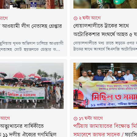
২ ঘন্টা আগে
 আগে
বোয়ালখালীতে ট্রাকের সাথে
ায় আওয়ামী লীগ নেতাসহ গ্রেপ্তার
অটোরিকশার সংঘর্ষে আহত ৫ যাত
বোয়ালখালীতে মধ্য রাতে সড়কে ওপর দ
 রাঙ্গুনিয়ায় পৃথক অভিযান চালিয়ে আওয়ামী
ট্রাকের সাথে সংঘর্ষে সিএনজি অটোরি
নেতাসহ মোট ছয়জনকে গ্রেপ্তার করেছে
৫ যাত্রী গুরুতর আহত হয়েছেন।বুধবা
।বুধবার (৫ আগস্ট) উপজেলার বিভিন্ন
দিবাগত রাত ১টার দিকে উপজেল
র অভিযান চালিয়ে তাঁদের গ্রেপ্তার করা
সড়কের রায়খালী এলাকায় এ দুর্ঘট
তারকৃতদের বিরুদ্ধে নাশকতা, মাদক ও বন
আহতরা হলেন, পশ্চিম গোমদণ্ডী চর
িন্ন অভিযোগে মামলা রয়েছে।পুলিশ
অটোরিকশা চালক মো.সায়েম (২৫), যা
২৫ সালের জানুয়ারি মাসে দায়ের হওয়া
শাকপুরার একই পরিবারের রত্না দাশ (৪২)
া মামলায় রাঙ্গুনিয়া উপজেলা...
১৭ ঘন্টা আগে
া আগে
পটিয়ায় জামায়াতের বিক্ষোভ ম
ভ্যুত্থানের বার্ষিকীতে
সমাবেশে জাফর সাদেক
/
ফ্যাস
তে ১১ দলীয় ঐক্যের গণমিছিল