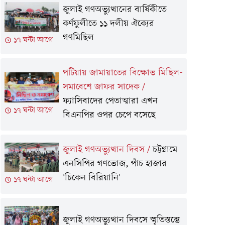
জুলাই গণঅভ্যুত্থানের বার্ষিকীতে
কর্ণফুলীতে ১১ দলীয় ঐক্যের
গণমিছিল
১৭ ঘন্টা আগে
পটিয়ায় জামায়াতের বিক্ষোভ মিছিল-
সমাবেশে জাফর সাদেক
/
ফ্যাসিবাদের পেতাত্মারা এখন
১৭ ঘন্টা আগে
বিএনপির ওপর চেপে বসেছে
জুলাই গণঅভ্যুত্থান দিবস
/
চট্টগ্রামে
এনসিপির গণভোজ, পাঁচ হাজার
'চিকেন বিরিয়ানি'
১৭ ঘন্টা আগে
জুলাই গণঅভ্যুত্থান দিবসে স্মৃতিস্তম্ভে