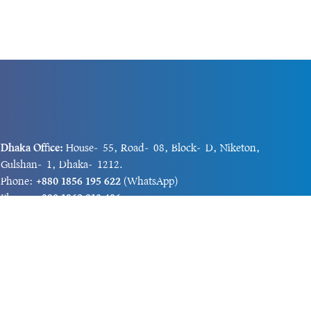
Dhaka Office:
House-55, Road-08, Block-D, Niketon,
Gulshan-1, Dhaka-1212.
Phone:
+880 1856 195 622
(WhatsApp)
Phone:
+880 1869 913 486
Chittagong office:
House-85/A, Road-7, 5th Floor,
O.R.Nizam Road R/A, 15 No. Bagmoniram,Panchlaish,
Chattogram 4000.
Phone:
+880 1850 414 847
Phone:
+880 1313 427 319
Email:
newsnow24official@gmail.com