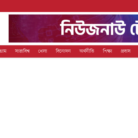
গ্রাম
সারাবিশ্ব
খেলা
বিনোদন
অর্থনীতি
শিক্ষা
প্রবাস