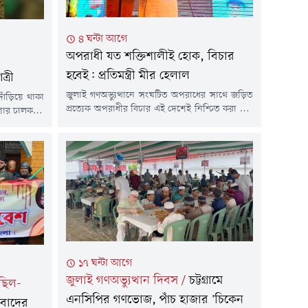
৪ ঘন্টা আগে
অপরাধী যত শক্তিশালীই হোক, বিচার
হবেই: প্রতিমন্ত্রী মীর হেলাল
্রী
জুলাই গণঅভ্যুত্থানে সংঘটিত অপরাধের সাথে জড়িত
াঁড়িয়ে থাকা
প্রত্যেক অপরাধীর বিচার এই দেশেই নিশ্চিত করা হবে
কশার চালকসহ
বলে হুঁশিয়ারি দিয়েছেন ভূমি ও পার্বত্য চট্টগ্রাম বিষয়ক
র (৫ আগস্ট)
মন্ত্রণালয়ের প্রতিমন্ত্রী ব্যারিস্টার মীর মোহাম্মদ হেলাল
ার আরাকান
উদ্দীন। তিনি বলেন, অপরাধী যত শক্তিশালীই হোক
না ঘটেছে।
না কেন, কাউকেই ছাড় দেওয়া হবে না। এটি বর্তমান
খিজিরপুরের
সরকারের সুদৃঢ় প্রতিজ্ঞা এবং প্রধানমন্ত্রী তারেক...
ত্রী পশ্চিম
, রুনা...
১৭ ঘন্টা আগে
জুলাই গণঅভ্যুত্থান দিবস
/
চট্টগ্রামে
িছিল-
এনসিপির গণভোজ, পাঁচ হাজার 'চিকেন
িবাদের