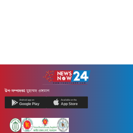
উলুম বাবুনগর মাদ্রাসায়...
উপ-সম্পাদকঃ
মুহাম্মদ ওসমান
Android app on
Available on the
Google Play
App Store