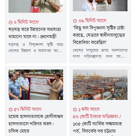
৩৯ মিনিট আগে
২ মিনিট আগে
'কিছু দল বিশৃঙ্খলা সৃষ্টির চেষ্টা
ষড়যন্ত্র করে উন্নয়নের অগ্রযাত্রা
করছে, যেভাবে স্বাধীনতাযুদ্ধের
থামানো যাবে না: প্রধানমন্ত্রী
বিরোধিতা করেছিল'
ষড়যন্ত্র ও বিশৃঙ্খলা সৃষ্টি করে
দেশের মানুষের ভাগ্য বদলানোর
দেশের উন্নয়ন ও অগ্রযাত্রা ব্যাহত
নানা পরিকল্পনায় বাধা আসছে
করা যাবে না বলে মন্তব্য করেছেন
উল্লেখ করে প্রধানমন্ত্রী তারেক
প্রধানমন্ত্রী তারেক রহমান। তিনি
রহমান বলেছেন, দেশের জন্য ও
বলেন, জনগণের কল্যাণ, শান্তি ও
দেশের মানুষের জন্য কাজ করতে
দেশের সামগ্রিক উন্নয়ন সরকারের
গিয়ে দেখা যাচ্ছে, কিছু রাজনৈতিক
প্রধান অগ্রাধিকার। কৃষক, শ্রমিকসহ
দল রাজপথে বিশৃঙ্খলা সৃষ্টির চেষ্টা
সাধারণ মানুষের জীবনমান উন্নয়নে
করছে।রবিবার (৯ আগস্ট)
সরকার ধারাবাহিকভাবে কাজ করে
হাটহাজারী কলেজ মাঠে সাম্প্রতিক
যাচ্ছে।রবিবার (৯ আগস্ট) চট্টগ্রামের
বন্যায় ক্ষতিগ্রস্ত পরিবারের
হাটহাজারী পার্বতী সরকারি মডেল
১ ঘন্টা আগে
৫৭ মিনিট আগে
পুনর্বাসনের লক্ষ্যে 'গৃহ হস্তান্তর,
উচ্চ...
৫০ কোটি টাকার অভিজ্ঞতা
/
চমেক হাসপাতালকে রোগীবান্ধব
অনুদান ও ত্রাণসামগ্রী বিতরণ'...
১০৫ কোটি আর্থিক সক্ষমতার
হাসপাতালে পরিণত করব:
শর্ত, বিতর্কের পর চট্টগ্রাম
চসিক মেয়র