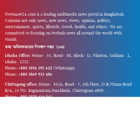
Newsnow24.com is a leading multimedia news portal in Bangladesh.
Contains not only news, new news, views, opinion, politics,
entertainment, sports, lifestyle, travel, health, and others. We are
committed to focusing on Probash news all around the world with
visuals.
তথ্য অধিদফতরের নিবন্ধন নম্বর :১৩৫
Dhaka Office:
House-55, Road-08, Block-D, Niketon, Gulshan-1,
Dhaka-1212.
Phone:
+880 1856 195 622
(WhatsApp)
Phone:
+880 1869 913 486
Chittagong office:
House-85/A, Road-7, 5th Floor, O.R.Nizam Road
R/A, 15 No. Bagmoniram,Panchlaish, Chattogram 4000.
Phone:
+880 1850 414 847
Phone:
+880 1313 427 319
Email:
newsnow24official@gmail.com
Design and Developed by
Md. Asif Iqbal
Privacy Policy
Contact Us