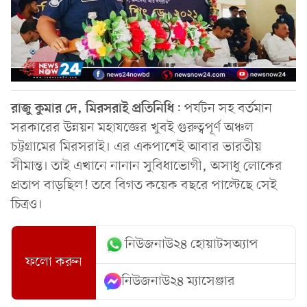
রাজু
কুমার
দে,
মিরসরাই
প্রতিনিধি
: পর্যটন সহ বর্তমান
সরকারের উন্নয়ন মহাযজ্ঞের খুবই গুরুত্বপূর্ণ অঞ্চল
চট্টগ্রামের মিরসরাই। এর একপাশেই আবার ভারতীয়
সীমান্ত। তাই এখানে নানান সুবিধাভোগী, অসাধু লোকের
প্রতাপ বাড়ছিল! তবে বিগত কয়েক বছরে পাল্টেছে সেই
চিত্রও।
নিউজনাউ২৪ হোয়াটসঅ্যাপ
ফলো করুন
নিউজনাউ২৪ ম্যাসেঞ্জার