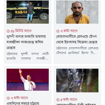
৪১ মিনিট আগে
৩ ঘন্টা আগে
খুলশী থানার ডাকাতি মামলায়
বোয়ালখালীতে রেলওয়ে স্টেশন
যাবজ্জীবন সাজাপ্রাপ্ত জসিম
থেকে ইয়াবাসহ বিক্রেতা গ্রেপ্তার
গ্রেপ্তার
চট্টগ্রামের বোয়ালখালীতে রেলওয়ে
স্টেশনের প্ল্যাটফর্মে ইয়াবা বিক্রির
চট্টগ্রামের খুলশী থানার একটি
সময় মো.বাদশা মিয়া বাহারামকে
ডাকাতি মামলায় যাবজ্জীবন
(৩৪) গ্রেপ্তার করেছে পুলিশ। তার
কারাদণ্ডপ্রাপ্ত আসামি মো. জসিম
কাছ থেকে জব্দ করা হয়েছে ৫৫
ওরফে সিলেটি জসিমকে (৩৯)
পিচ ইয়াবা এবং নগদ ২৩৫০ টাকা।
গ্রেপ্তার করেছে র&zwj;্যাপিড
শনিবার (৮ আগস্ট) এ ব্যাপারে
অ্যাকশন ব্যাটালিয়ন
মাদক দ্রব্য নিয়ন্ত্রণ আইনের সংশ্লিষ্ট
(র&zwj;্যাব)। শুক্রবার (৭ আগস্ট)
ধারায় মামলা দায়েরের পর
দিবাগত রাত পৌনে ২টার দিকে
বাদশাকে আদালতে পাঠানো
ময়মনসিংহের ভালুকা থেকে তাকে
হয়েছে বলে জানিয়েছেন
গ্রেপ্তার করা হয়।গ্রেপ্তারকৃত জসিম
৩ ঘন্টা আগে
৪ ঘন্টা আগে
বোয়ালখালী থানার ভারপ্রাপ্ত...
নগরের ডবলমুরিং থানার
একদিনের সফরে চট্টগ্রাম