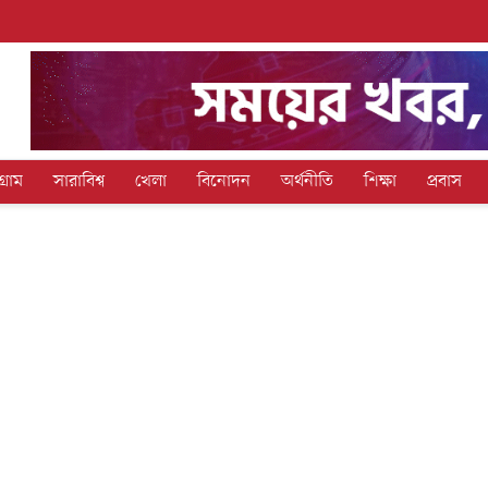
গ্রাম
সারাবিশ্ব
খেলা
বিনোদন
অর্থনীতি
শিক্ষা
প্রবাস