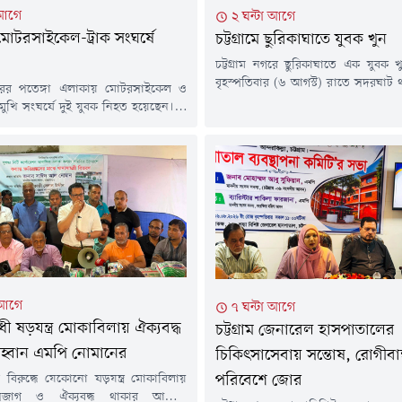
 আগে
২ ঘন্টা আগে
 মোটরসাইকেল-ট্রাক সংঘর্ষে
চট্টগ্রামে ছুরিকাঘাতে যুবক খুন
চট্টগ্রাম নগরে ছুরিকাঘাতে এক যুবক 
বৃহস্পতিবার (৬ আগস্ট) রাতে সদরঘাট থ
নগরের পতেঙ্গা এলাকায় মোটরসাইকেল ও
মাদারবাড়ি এলাকায় ৪৫ বছর বয়সি ম
োমুখি সংঘর্ষে দুই যুবক নিহত হয়েছেন। এ
(৪৫) ছুরিকাঘাত করা হয়।সদরঘাট থান
েকজন আহত অবস্থায় হাসপাতালে
(তদন্ত) মো. হাবিব বলেন, "ছুরিকাঘাত
 আছেন।বৃহস্পতিবার (৬ আগস্ট) রাত ১০
পুলিশ ঘটনাস্থলে গেছে। কী কারণে তাক
নগরের কাঠগড় জেলেপাড়া লিংক রোড
করা হয়েছে তা নিশ্চিত হওয়া যায়নি। 
দুর্ঘটনা ঘটে।এ দুর্ঘটনায় আহতদের রাত
খতিয়ে দেখছি।"চমেক...
র দিকে চট্টগ্রাম মেডিকেল কলেজ (চমেক)
নিয়ে আসা হলে...
 আগে
৭ ঘন্টা আগে
ী ষড়যন্ত্র মোকাবিলায় ঐক্যবদ্ধ
চট্টগ্রাম জেনারেল হাসপাতালের
হ্বান এমপি নোমানের
চিকিৎসাসেবায় সন্তোষ, রোগীবান
পরিবেশে জোর
 বিরুদ্ধে যেকোনো ষড়যন্ত্র মোকাবিলায়
জাগ ও ঐক্যবদ্ধ থাকার আহ্বান