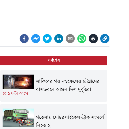
সর্বশেষ
সাকিবের পর নওফেলের চট্টগ্রামের
বাসভবনে আগুন দিল দুর্বৃত্তরা
১ ঘন্টা আগে
পতেঙ্গায় মোটরসাইকেল-ট্রাক সংঘর্ষে
নিহত ২