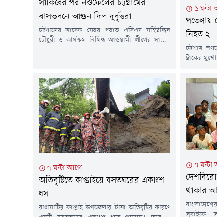
সাকিবের পর নওফেলের চট্টগ্রামের
১ ঘন্টা
বাসভবনে আগুন দিল দুর্বৃত্তরা
পতেঙ্গায়
চট্টগ্রামের সাবেক মেয়র প্রয়াত এবিএম মহিউদ্দিন
নিহত ২
চৌধুরী ও কার্যক্রম নিষিদ্ধ আওয়ামী লীগের সাবেক
চট্টগ্রাম 
মন্ত্রী মহিবুল হাসান চৌধুরী নওফেলের চশমা হিলের
ট্রাকের মুখ
বাসভবনে আবারও আগুন দেওয়ার ঘটনা ঘটেছে।
ঘটনায় আর
সিসিটিভির দৃশ্যে দেখা যায় একদল দুর্বৃত্ত পেট্রোল
চিকিৎসাধীন
বোমাসদৃশ বস্তু নিক্ষেপের পর আগুন দেখে স্থানীয়রা
টার দিকে 
এগিয়ে এলে দুর্বৃত্তরা পালিয়ে যায়।বৃহস্পতিবার (৬
এলাকায় এ 
আগস্ট) দিবাগত রাত সাড়ে...
সাড়ে ১০টা
হাসপাতালে 
৭ ঘন্টা
৭ ঘন্টা আগে
দেশবিরোধ
অতিবৃষ্টিতে কাপ্তাইয়ে বসতঘরের একাংশ
থাকার আ
ধস
বাংলাদেশের
রাঙামাটির কাপ্তাই উপজেলায় টানা অতিবৃষ্টির কারণে
সবাইকে স