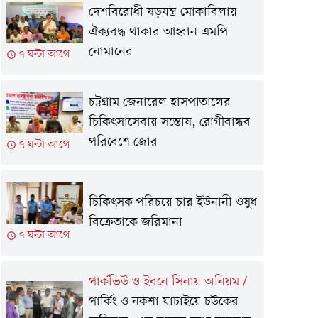
দেশবিরোধী ষড়যন্ত্র মোকাবিলায়
ঐক্যবদ্ধ থাকার আহ্বান এমপি
নোমানের
৭ ঘন্টা আগে
চট্টগ্রাম জেনারেল হাসপাতালের
চিকিৎসাসেবায় সন্তোষ, রোগীবান্ধব
পরিবেশে জোর
৭ ঘন্টা আগে
চিকিৎসক পরিচয়ে চার ইউনানী ওষুধ
বিক্রেতাকে জরিমানা
৭ ঘন্টা আগে
পার্কভিউ ও ইবনে সিনায় অনিয়ম
/
পার্কিং ও নকশা যাচাইয়ে চউকের