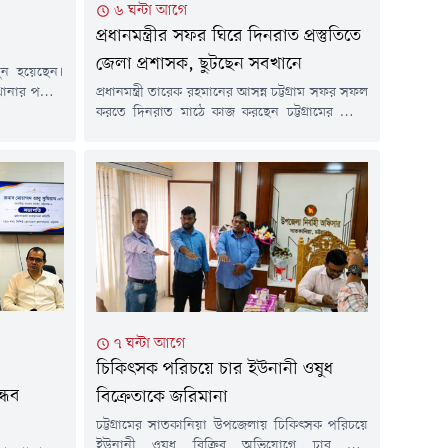
৬ ঘন্টা আগে
প্রধানমন্ত্রীর সফর ঘিরে দিনরাত প্রস্তুতিতে
জেলা প্রশাসক, ছুটছেন সবখানে
খুন হয়েছেন।
ানার পশ্চিম
প্রধানমন্ত্রী তারেক রহমানের আসন্ন চট্টগ্রাম সফর সফল
ো. শাহীনকে
করতে দিনরাত মাঠে কাজ করছেন চট্টগ্রামের জেলা
ার পরিদর্শক
প্রশাসক মোহাম্মদ জাহিদুল ইসলাম মিঞা।
ের খবর শুনে
সফরসূচিতে থাকা বাঁশখালী, হাটহাজারী ও শাহ
ে ছুরিকাঘাত
আমানত আন্তর্জাতিক বিমানবন্দরের প্রস্তুতি নিখুঁত
বিষয়টি আমরা
করতে প্রতিদিনই এক স্থান থেকে আরেক স্থানে ছুটে
বেড়াচ্ছেন তিনি।জেলা প্রশাসনের কর্মকর্তাদের
পাশাপাশি উপজেলা প্রশাসন, বিমানবন্দর কর্তৃপক্ষ,
আইনশৃঙ্খলা রক্ষাকারী বাহিনী,...
৭ ঘন্টা আগে
চিকিৎসক পরিচয়ে চার ইউনানী ওষুধ
্ধব
বিক্রেতাকে জরিমানা
চট্টগ্রামের সাতকানিয়া উপজেলায় চিকিৎসক পরিচয়ে
ইউনানী ওষুধ বিক্রির অভিযোগে চার ভুয়া