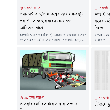
৫ ঘন্টা
১ ঘন্টা আগে
কাপ্তাই-
প্রধানমন্ত্রীর চট্টগ্রাম-কক্সবাজার সফরসূচি
সংঘর্ষ: 
প্রকাশ: সাক্ষাৎ করবেন হেফাজত
নিহত
আমিরের সাথে
কাপ্তাই-চ
আগামী ৯ আগস্ট (রবিবার) চট্টগ্রাম ও কক্সবাজার সফর
কাটাখাল
করবেন প্রধানমন্ত্রী তারেক রহমান। সফরসূচি অনুযায়ী,
মোটরসাইকেল
সফরে ফটিকছড়ির আল-জামিয়াতুল ইসলামিয়া
নামে এক তরুণ
আজিজুল উলুম বাবুনগর মাদ্রাসায় হেফাজতে
ডান পা উরু
ইসলামের আমির আল্লামা শাহ মুহিব্বুল্লাহ বাবুনগরীর
বৃহস্পতিবার
সঙ্গে সৌজন্য সাক্ষাৎ ও কুশল বিনিময় করবেন তিনি।
ঘটে।নিহত 
প্রধানমন্ত্রীর কার্যালয়ের প্রটোকল শাখা থেকে প্রকাশিত
নম্বর রাইখা
সূচি অনুযায়ী, সফরের দিন সকাল ৮টা ৪৫ মিনিটে...
১০ ঘন্টা আগে
১১ ঘন্ট
পতেঙ্গায় মোটরসাইকেল-ট্রাক সংঘর্ষে
চট্টগ্রামে