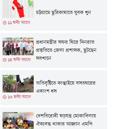
চট্টগ্রামে ছুরিকাঘাতে যুবক খুন
১১ ঘন্টা আগে
প্রধানমন্ত্রীর সফর ঘিরে দিনরাত
প্রস্তুতিতে জেলা প্রশাসক, ছুটছেন
সবখানে
১৫ ঘন্টা আগে
অতিবৃষ্টিতে কাপ্তাইয়ে বসতঘরের
একাংশ ধস
১৬ ঘন্টা আগে
দেশবিরোধী ষড়যন্ত্র মোকাবিলায়
ঐক্যবদ্ধ থাকার আহ্বান এমপি