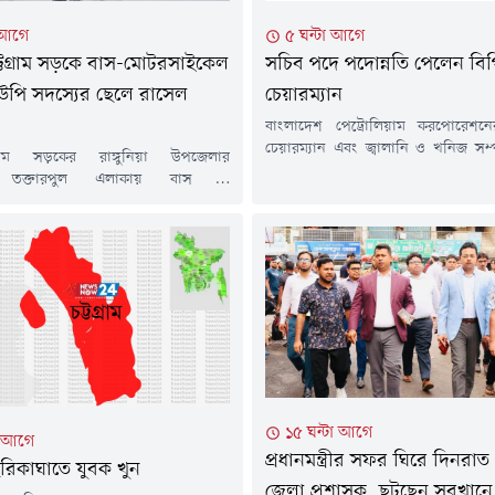
 আগে
৫ ঘন্টা আগে
চট্টগ্রাম সড়কে বাস-মোটরসাইকেল
সচিব পদে পদোন্নতি পেলেন বি
ইউপি সদস্যের ছেলে রাসেল
চেয়ারম্যান
বাংলাদেশ পেট্রোলিয়াম করপোরেশনে
চেয়ারম্যান এবং জ্বালানি ও খনিজ সম
ট্টগ্রাম সড়কের রাঙ্গুনিয়া উপজেলার
অতিরিক্ত সচিব মো. জিয়াউল হককে
ী তক্তারপুল এলাকায় বাস ও
পদোন্নতি দেওয়া হয়েছে।বৃহস্পতিবার
ের মুখোমুখি সংঘর্ষে মো. রাসেল (২৩)
জনপ্রশাসন মন্ত্রণালয় থেকে জারি করা এ
ের মর্মান্তিক মৃত্যু হয়েছে। দুর্ঘটনায় তাঁর
তাঁকে এ পদোন্নতি দিয়ে একই বিভাগের 
 থেকে পুরোপুরি বিচ্ছিন্ন হয়ে যায়।
খনিজ সম্পদ বিভাগ) সচিব হিসেবে পদ
 (৬ আগস্ট) রাত ১০টার দিকে এই দুর্ঘটনা
জনপ্রশাসন মন্ত্রণালয়ের সিনিয়র সহকারী
রাসেল রাঙামাটির কাপ্তাই উপজেলার ২
লী ইউনিয়নের ৩ নম্বর...
১৫ ঘন্টা আগে
া আগে
প্রধানমন্ত্রীর সফর ঘিরে দিনরাত প
 ছুরিকাঘাতে যুবক খুন
জেলা প্রশাসক, ছুটছেন সবখানে