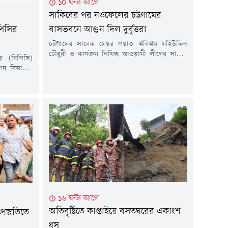
১০ ঘন্টা আগে
সাকিবের পর নওফেলের চট্টগ্রামের
পিসির
বাসভবনে আগুন দিল দুর্বৃত্তরা
চট্টগ্রামের সাবেক মেয়র প্রয়াত এবিএম মহিউদ্দিন
চৌধুরী ও কার্যক্রম নিষিদ্ধ আওয়ামী লীগের সাবেক
র (বিপিসি)
মন্ত্রী মহিবুল হাসান চৌধুরী নওফেলের চশমা হিলের
্পদ বিভাগের
বাসভবনে আবারও আগুন দেওয়ার ঘটনা ঘটেছে।
 সচিব পদে
সিসিটিভির দৃশ্যে দেখা যায় একদল দুর্বৃত্ত পেট্রোল
 (৬ আগস্ট)
বোমাসদৃশ বস্তু নিক্ষেপের পর আগুন দেখে স্থানীয়রা
ক প্রজ্ঞাপনে
এগিয়ে এলে দুর্বৃত্তরা পালিয়ে যায়।বৃহস্পতিবার (৬
(জ্বালানি ও
আগস্ট) দিবাগত রাত সাড়ে...
ায়ন করা হয়।
 সচিব...
১৬ ঘন্টা আগে
অতিবৃষ্টিতে কাপ্তাইয়ে বসতঘরের একাংশ
্রস্তুতিতে
ধস