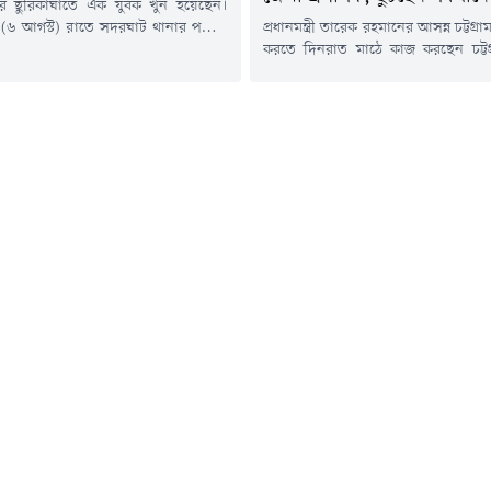
নগরে ছুরিকাঘাতে এক যুবক খুন হয়েছেন।
র (৬ আগস্ট) রাতে সদরঘাট থানার পশ্চিম
প্রধানমন্ত্রী তারেক রহমানের আসন্ন চট্টগ
 এলাকায় ৪৫ বছর বয়সি মো. শাহীনকে
করতে দিনরাত মাঠে কাজ করছেন চট্টগ
াঘাত করা হয়।সদরঘাট থানার পরিদর্শক
প্রশাসক মোহাম্মদ জাহিদুল ইস
. হাবিব বলেন, "ছুরিকাঘাতের খবর শুনে
সফরসূচিতে থাকা বাঁশখালী, হাটহা
স্থলে গেছে। কী কারণে তাকে ছুরিকাঘাত
আমানত আন্তর্জাতিক বিমানবন্দরের প্রস
তা নিশ্চিত হওয়া যায়নি। বিষয়টি আমরা
করতে প্রতিদিনই এক স্থান থেকে আরেক 
ি।"চমেক...
বেড়াচ্ছেন তিনি।জেলা প্রশাসনের কর
পাশাপাশি উপজেলা প্রশাসন, বিমানবন্দর
আইনশৃঙ্খলা রক্ষাকারী বাহিনী,...