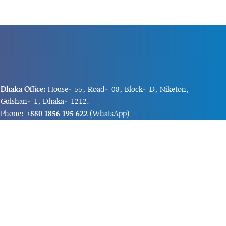
Dhaka Office:
House-55, Road-08, Block-D, Niketon,
Gulshan-1, Dhaka-1212.
Phone:
+880 1856 195 622
(WhatsApp)
Phone:
+880 1869 913 486
Chittagong office:
House-85/A, Road-7, 5th Floor,
O.R.Nizam Road R/A, 15 No. Bagmoniram,Panchlaish,
Chattogram 4000.
Phone:
+880 1850 414 847
Phone:
+880 1313 427 319
Email:
newsnow24official@gmail.com