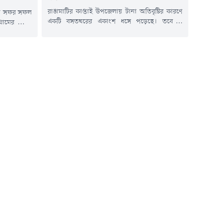
রাঙামাটির কাপ্তাই উপজেলায় টানা অতিবৃষ্টির কারণে
্রাম সফর সফল
একটি বসতঘরের একাংশ ধসে পড়েছে। তবে এ
্রামের জেলা
ঘটনায় কোনো হতাহত বা প্রাণহানির ঘটনা ঘটেনি।
লাম মিঞা।
বৃহস্পতিবার (৬ আগস্ট) বিকেল ৪টার দিকে উপজেলার
জারী ও শাহ
৪ নম্বর কাপ্তাই ইউনিয়নের ঢাকাইয়া কলোনি এলাকায়
্তুতি নিখুঁত
এ ঘটনা ঘটে বলে জানিয়েছেন কাপ্তাই উপজেলা
স্থানে ছুটে
নির্বাহী কর্মকর্তা রায়হানুল ইসলাম।ক্ষতিগ্রস্ত ব্যক্তি
্মকর্তাদের
মো. ইউনুস (৫০)। তিনি উপজেলার...
 কর্তৃপক্ষ,