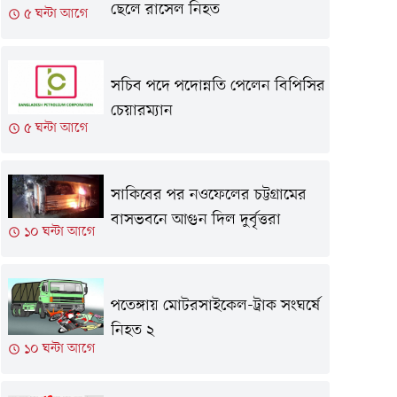
ছেলে রাসেল নিহত
৫ ঘন্টা আগে
সচিব পদে পদোন্নতি পেলেন বিপিসির
চেয়ারম্যান
৫ ঘন্টা আগে
সাকিবের পর নওফেলের চট্টগ্রামের
বাসভবনে আগুন দিল দুর্বৃত্তরা
১০ ঘন্টা আগে
পতেঙ্গায় মোটরসাইকেল-ট্রাক সংঘর্ষে
নিহত ২
১০ ঘন্টা আগে