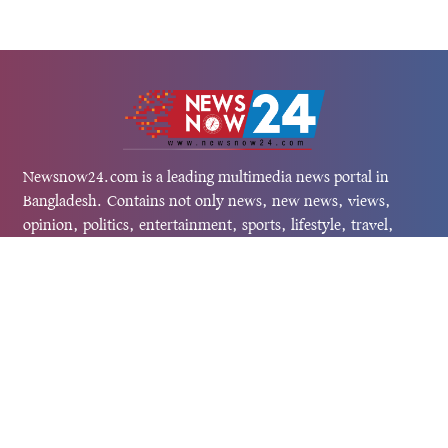
Newsnow24.com is a leading multimedia news portal in
Bangladesh. Contains not only news, new news, views,
opinion, politics, entertainment, sports, lifestyle, travel,
health, and others. We are committed to focusing on
Probash news all around the world with visuals.
তথ্য অধিদফতরের নিবন্ধন নম্বর :১৩৫