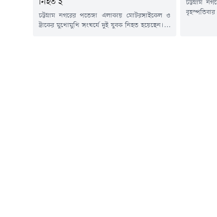
নিহত ২
চট্টগ্রাম 
বৃহস্পতিবা
চট্টগ্রাম নগরের পতেঙ্গা এলাকায় মোটরসাইকেল ও
মাদারবাড়ি
ট্রাকের মুখোমুখি সংঘর্ষে দুই যুবক নিহত হয়েছেন। এ
(৪৫) ছুরিক
ঘটনায় আরেকজন আহত অবস্থায় হাসপাতালে
(তদন্ত) মো
চিকিৎসাধীন আছেন।বৃহস্পতিবার (৬ আগস্ট) রাত ১০
পুলিশ ঘটনা
টার দিকে নগরের কাঠগড় জেলেপাড়া লিংক রোড
করা হয়েছে 
এলাকায় এ দুর্ঘটনা ঘটে।এ দুর্ঘটনায় আহতদের রাত
খতিয়ে দেখছ
সাড়ে ১০টার দিকে চট্টগ্রাম মেডিকেল কলেজ (চমেক)
হাসপাতালে নিয়ে আসা হলে...