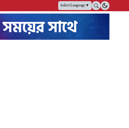
Select Language
▼