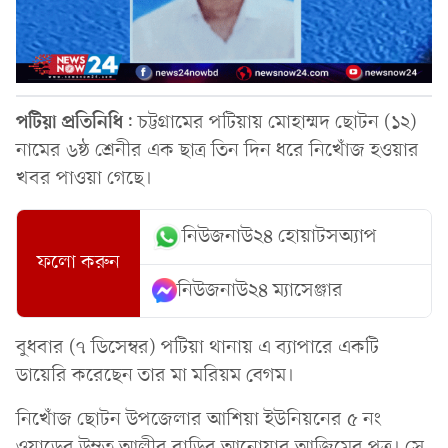
পটিয়া
প্রতিনিধি
: চট্টগ্রামের পটিয়ায় মোহাম্মদ ছোটন (১২)
নামের ৬ষ্ঠ শ্রেনীর এক ছাত্র তিন দিন ধরে নিখোঁজ হওয়ার
খবর পাওয়া গেছে।
নিউজনাউ২৪ হোয়াটসঅ্যাপ
ফলো করুন
নিউজনাউ২৪ ম্যাসেঞ্জার
বুধবার (৭ ডিসেম্বর) পটিয়া থানায় এ ব্যাপারে একটি
ডায়েরি করেছেন তার মা মরিয়ম বেগম।
নিখোঁজ ছোটন উপজেলার আশিয়া ইউনিয়নের ৫ নং
ওয়াডের উম্নত আলীর বাড়ির আনোয়ার আজিমের পুত্র। সে