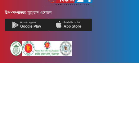
উপ-সম্পাদকঃ
মুহাম্মদ ওসমান
Android app on
Available on the
Google Play
App Store
Newsnow24.com is a leading multimedia news portal in Bangladesh.
Contains not only news, new news, views, opinion, politics,
entertainment, sports, lifestyle, travel, health, and others. We are
committed to focusing on Probash news all around the world with
visuals.
তথ্য অধিদফতরের নিবন্ধন নম্বর :১৩৫
Dhaka Office:
House-55, Road-08, Block-D, Niketon, Gulshan-1,
Dhaka-1212.
Phone:
+880 1856 195 622
(WhatsApp)
Phone:
+880 1869 913 486