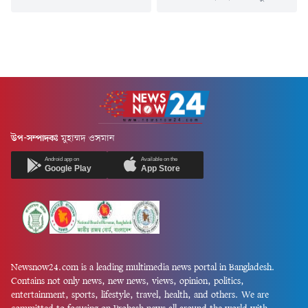
চেয়ারম্যান এবং জ্বালানি ও খনিজ
কার্যক্রম নিষিদ্ধ আওয়ামী লীগের
সম্পদ বিভাগের অতিরিক্ত সচিব
সাবেক মন্ত্রী মহিবুল হাসান চৌধুরী
মো. জিয়াউল হককে সচিব পদে
নওফেলের চশমা হিলের বাসভবনে
পদোন্নতি দেওয়া হয়েছে।
আবারও আগুন দেওয়ার ঘটনা
বৃহস্পতিবার (৬ আগস্ট) জনপ্রশাসন
ঘটেছে। সিসিটিভির দৃশ্যে দেখা
মন্ত্রণালয় থেকে জারি করা এক
যায় একদল দুর্বৃত্ত পেট্রোল
প্রজ্ঞাপনে তাঁকে এ পদোন্নতি দিয়ে
বোমাসদৃশ বস্তু নিক্ষেপের পর
একই বিভাগের (জ্বালানি ও খনিজ
আগুন দেখে স্থানীয়রা এগিয়ে এলে
সম্পদ বিভাগ) সচিব হিসেবে
দুর্বৃত্তরা পালিয়ে যায়।বৃহস্পতিবার
পদায়ন করা হয়।জনপ্রশাসন
(৬ আগস্ট) দিবাগত রাত সাড়ে...
উপ-সম্পাদকঃ
মুহাম্মদ ওসমান
মন্ত্রণালয়ের সিনিয়র সহকারী
সচিব...
Android app on
Available on the
Google Play
App Store
Newsnow24.com is a leading multimedia news portal in Bangladesh.
Contains not only news, new news, views, opinion, politics,
entertainment, sports, lifestyle, travel, health, and others. We are