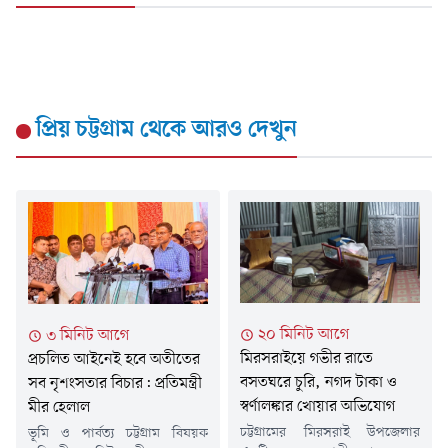
প্রিয় চট্টগ্রাম
থেকে আরও দেখুন
২০ মিনিট আগে
৩ মিনিট আগে
মিরসরাইয়ে গভীর রাতে
প্রচলিত আইনেই হবে অতীতের
বসতঘরে চুরি, নগদ টাকা ও
সব নৃশংসতার বিচার: প্রতিমন্ত্রী
স্বর্ণালঙ্কার খোয়ার অভিযোগ
মীর হেলাল
চট্টগ্রামের মিরসরাই উপজেলার
ভূমি ও পার্বত্য চট্টগ্রাম বিষয়ক