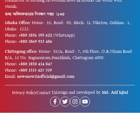
committed to focusing on Probash news all around the world with
visuals.
তথ্য অধিদফতরের নিবন্ধন নম্বর :১৩৫
Dhaka Office:
House-55, Road-08, Block-D, Niketon, Gulshan-1,
Dhaka-1212.
Phone:
+880 1856 195 622
(WhatsApp)
Phone:
+880 1869 913 486
Chittagong office:
House-85/A, Road-7, 5th Floor, O.R.Nizam Road
R/A, 15 No. Bagmoniram,Panchlaish, Chattogram 4000.
Phone:
+880 1850 414 847
Phone:
+880 1313 427 319
Email:
newsnow24official@gmail.com
Design and Developed by
Md. Asif Iqbal
Privacy Policy
Contact Us