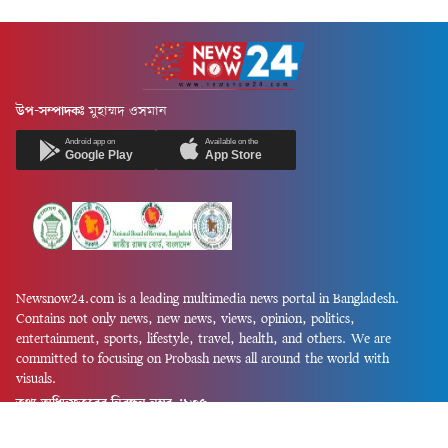
উপ-সম্পাদকঃ
মুহাম্মদ ওসমান
Android app on
Available on the
Google Play
App Store
Newsnow24.com is a leading multimedia news portal in Bangladesh.
Contains not only news, new news, views, opinion, politics,
entertainment, sports, lifestyle, travel, health, and others. We are
committed to focusing on Probash news all around the world with
visuals.
তথ্য অধিদফতরের নিবন্ধন নম্বর :১৩৫
Dhaka Office:
House-55, Road-08, Block-D, Niketon, Gulshan-1,