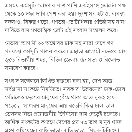
এসময় কর্মসূচি ঘোষণার পাশাপাশি একইসঙ্গে জোটের পক্ষ
থেকে ১০ দফা দাবি পেশ করা হয়। দুঃশাসন হটাও, ব্যবস্থা
বদলাও, বিকল্প গড়ো, গণতন্ত্র-ভোটাধিকার প্রতিষ্ঠাসহ নানা
দাবিতে বাম গণতান্ত্রিক জোট এই সংবাদ সম্মেলন করে।
নেতারা আগামী ২২ অক্টোবর ঢাকাসহ সারা দেশে গণ
পদযাত্রা কর্মসূচি পালন করবে। এছাড়া আগামী নভেম্বর মাস
জুড়ে বিভাগীয় শহর, বিভিন্ন জেলায় জনসভা ও বিক্ষোভ
সমাবেশ করবে।
সংবাদ সম্মেলনে লিখিত বক্তব্যে বলা হয়, দেশ আজ
সর্বগ্রাসী সংকটে নিমজ্জিত। সরকার ‘উন্নয়নের’ ঢাক-ঢোল
পেটালেও দেশের মানুষের বেঁচে থাকা আজ দুরূহ হয়ে
পড়েছে। সাধারণ মানুষের আয় বড়েনি কিন্তু চাল-ডাল-
তেলসহ নিত্য প্রয়োজনীয় জিনিসের দাম বেড়েই চলেছে।
আর্থিক সংকটের কারণে দেশের প্রয় ৭৩ ভাগ মানুষ খাদ্য
গ্রহণ কমিয়েছে। বাড়ি ভাড়া-গাড়ি ভাড়া, শিক্ষা-চিকিৎসা