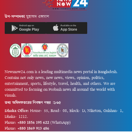
উপ-সম্পাদকঃ
মুহাম্মদ ওসমান
Android app on
Available on the
Google Play
App Store
Newsnow24.com is a leading multimedia news portal in Bangladesh.
Contains not only news, new news, views, opinion, politics,
entertainment, sports, lifestyle, travel, health, and others. We are
committed to focusing on Probash news all around the world with
visuals.
তথ্য অধিদফতরের নিবন্ধন নম্বর :১৩৫
Dhaka Office:
House-55, Road-08, Block-D, Niketon, Gulshan-1,
Dhaka-1212.
Phone:
+880 1856 195 622
(WhatsApp)
Phone:
+880 1869 913 486