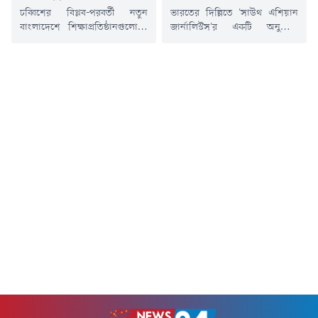
চব্বিশের বিপ্লব-পরবর্তী নতুন
ভারতের দিল্লিতে 'সাউথ এশিয়ান
বাংলাদেশে শিক্ষাপ্রতিষ্ঠানগুলোতে
জার্নালিস্টস'র একটি অনুষ্ঠানে
ছাত্রদলের সন্ত্রাসনির্ভর রাজনীতির
কার্যক্রম নিষিদ্ধ আওয়ামী লীগের
কোনো জায়গা নেই বলে মন্তব্য
সভানেত্রী শেখ হাসিনার বক্তব্য
করেছেন বাংলাদেশ খেলাফত
দেয়ার প্রসঙ্গ টেনে প্রধানমন্ত্রীর
মজলিসের আমির আল্লামা মামুনুল
রাজনৈতিক উপদেষ্টা ও বিএনপির
হক।বুধবার (৫ আগস্ট) জাতীয়
সিনিয়র যুগ্ম মহাসচিব
মসজিদ বায়তুল মোকাররমের
অ্যাডভোকেট রুহুল কবির রিজভী
দক্ষিণ গেটে জুলাই গণঅভ্যুত্থানের
বলেছেন, হাসিনা পলাতক, ফাঁসি ও
দ্বিতীয় বার্ষিকী উপলক্ষে ১১-দলীয়
যাবজ্জীবন দণ্ডপ্রাপ্ত আসামি হওয়া
ঐক্যের উদ্যোগে আয়োজিত
সত্ত্বেও তার জন্য ভারত সরকারের
গণসমাবেশে সভাপতির বক্তব্যে
এত মায়া, এত কান্না এবং এত...
তিনি এ মন্তব্য করেন।মামুনুল হক
বলেন, শেখ হাসিনার নেতৃত্বাধীন...