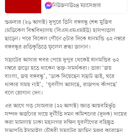
নিউজনাউ২৪ ম্যাসেঞ্জার
শুক্রবার (২৬ আগস্ট) দুপুরে তিনি বঙ্গবন্ধু শেখ মুজিব
মেডিকেল বিশ্ববিদ্যালয় (বিএসএমএমইউ) হাসপাতাল
ছাড়েন। পরে বিকেল পৌনে ৫টার দিকে ধানমন্ডি ৩২ নম্বরে
বঙ্গবন্ধুর প্রতিকৃতিতে ফুলেল শ্রদ্ধা জানান।
সম্রাটের আসার খবর পেয়ে দুপুর থেকেই ধানমন্ডির ৩২
নম্বরে জড়ো হতে থাকেন ভক্ত-সমর্থকরা। তারা ‘জয়
বাংলা, জয় বঙ্গবন্ধু’, ‘ডাক দিয়েছেন সম্রাট ভাই, ঘরে
থাকার সময় নাই’, ‘যুবলীগ আসছে, রাজপথ কাঁপছে’
বলে স্লোগান দেন।
এর আগে গত সোমবার (২২ আগস্ট) জ্ঞাত আয়বহির্ভূত
সম্পদ অর্জনের দায়ে দুর্নীতি দমন কমিশনের (দুদক) দায়ের
করা মামলায় ঢাকা মহানগর দক্ষিণ যুবলীগের বহিষ্কৃত
সভাপতি ইসমাইল চৌধুরী সম্রাটের জামিন মঞ্জুর করেছেন