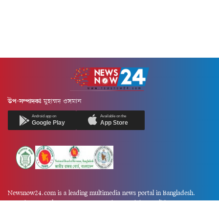
উপ-সম্পাদকঃ
মুহাম্মদ ওসমান
Android app on
Available on the
Google Play
App Store
Newsnow24.com is a leading multimedia news portal in Bangladesh.
Contains not only news, new news, views, opinion, politics,
entertainment, sports, lifestyle, travel, health, and others. We are