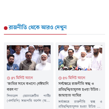
রাজনীতি
থেকে আরও দেখুন
৪৭ মিনিট আগে
৫০ মিনিট আগে
'জাতির সাথে কখনো বেঈমানি
সর্বক্ষেত্রে রাজনীতি স্বচ্ছ ও
করব না'
প্রতিদ্বন্দ্বিতামূলক হওয়া উচিত:
জামায়াত আমির
লিবারেল ডেমোক্রেটিক পার্টির
(এলডিপি) সভাপতি কর্নেল (অব.)
সর্বক্ষেত্রে রাজনীতি স্বচ্ছ ও
অলি আহমদ (বীর বিক্রম)
প্রতিদ্বন্দ্বিতামূলক হওয়া উচিত বলে