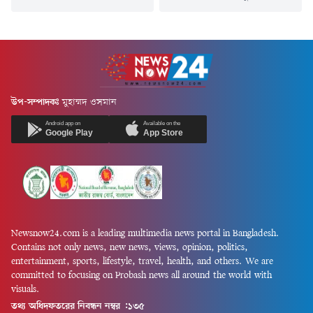
শহীদ মীর মাহফুজুর রহমান মুগ্ধর
অ্যাডভোকেট রুহুল কবির রিজভী
ভাই মীর মাহবুবুর রহমান স্নিগ্ধ।
বলেছেন, সরকারের কাজে কোনো
তিনি বলেন, যেই পুলিশ সদস্য
ধরনের গাফিলতি হলে প্রধানমন্ত্রী
শহীদ আনাসকে গুলি করেছে,
তারেক রহমান কঠোর ব্যবস্থা
তাকে নামমাত্র তিন বছরের সাজা
নিচ্ছেন। আমলাতন্ত্রের কেউ হোক
দেওয়া হয়। তৎকালীন আইজিপি
কিংবা রাজনৈতিক ব্যক্তি-দায়িত্ব
চৌধুরী আবদুল্লাহ আল-মামুন এই
পালনে অবহেলা করলে প্রধানমন্ত্রী
উপ-সম্পাদকঃ
মুহাম্মদ ওসমান
পুলিশ বাহিনীকে নেতৃত্ব দিয়েছিলেন
শক্ত হাতে ব্যবস্থা নিচ্ছেন।শনিবার
ছাত্র-জনতার ওপর গুলি বর্ষণ করার
(৮ আগস্ট) সকালে ঢাকা রিপোর্টার্স
Android app on
Available on the
Google Play
App Store
জন্য, তাকে...
ইউনিটির ক্র্যাব মিলনায়তনে
রোটারিয়ান এম নাজমুল...
Newsnow24.com is a leading multimedia news portal in Bangladesh.
Contains not only news, new news, views, opinion, politics,
entertainment, sports, lifestyle, travel, health, and others. We are
committed to focusing on Probash news all around the world with
visuals.
তথ্য অধিদফতরের নিবন্ধন নম্বর :১৩৫