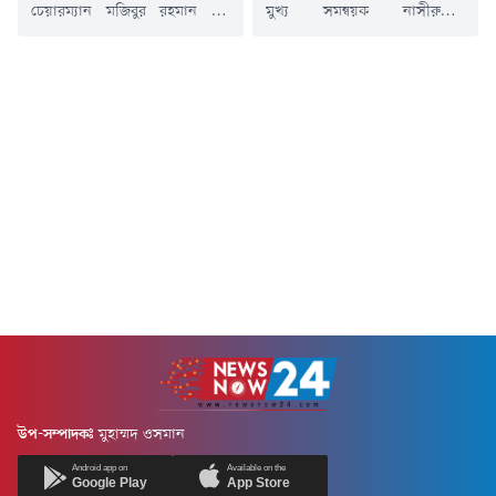
চেয়ারম্যান মজিবুর রহমান মঞ্জু
মুখ্য সমন্বয়ক নাসীরুদ্দীন
বলেছেন, হাসিনা যে ভুল করেছে,
পাটওয়ারী বলেছেন, বিএনপির
আপনারা আবার সেই ভুল করছেন।
ভারপ্রাপ্ত চেয়ারম্যান তারেক রহমান
তিনি বলেন, যদি আমার
বাংলাদেশে ইতিবাচক পরিবর্তন
ভাইদেরকে হত্যা করার চেষ্টা করেন,
আনতে পারবেন না। তার দাবি,
আরও লক্ষবার গুপ্ত হতে বাধ্য হব।
তারেক রহমানের রাজনৈতিক
বুধবার (৫ আগস্ট) জাতীয় মসজিদ
ভবিষ্যৎ নেই এবং তার ক্ষমতার
বায়তুল মোকাররমের দক্ষিণ গেটে
পতন শুরু হয়ে গেছে।বুধবার (৫
জুলাই গণ-অভ্যুত্থানের দ্বিতীয়
আগস্ট) দুপুরে রাজধানীর বায়তুল
বার্ষিকী উপলক্ষ্যে ১১ দলীয় ঐক্যের
মোকাররম জাতীয় মসজিদের দক্ষিণ
উদ্যোগে...
গেটে জুলাই গণঅভ্যুত্থানের দ্বিতীয়
বার্ষিকী উপলক্ষে আয়োজিত...
উপ-সম্পাদকঃ
মুহাম্মদ ওসমান
Android app on
Available on the
Google Play
App Store