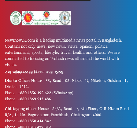
Newsnow24.com is a leading multimedia news portal in Bangladesh.
Contains not only news, new news, views, opinion, politics,
entertainment, sports, lifestyle, travel, health, and others. We are
committed to focusing on Probash news all around the world with
visuals.
তথ্য অধিদফতরের নিবন্ধন নম্বর :১৩৫
Dhaka Office:
House-55, Road-08, Block-D, Niketon, Gulshan-1,
Dhaka-1212.
Phone:
+880 1856 195 622
(WhatsApp)
Phone:
+880 1869 913 486
Chittagong office:
House-85/A, Road-7, 5th Floor, O.R.Nizam Road
R/A, 15 No. Bagmoniram,Panchlaish, Chattogram 4000.
Phone:
+880 1850 414 847
Phone:
+880 1313 427 319
Email:
newsnow24official@gmail.com