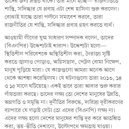
তাদের জন্য প্রস্তুত থাকে। তার মানে হচ্ছে— রাজনীতিতে
শান্তি, সদিচ্ছার যে প্রবাহ এটা শেখ হাসিনা শুরু করলেন।
বোঝাই যাচ্ছে তারা পল্টনে সমাবেশ করবে, তারা
রাজনীতির যে শান্তি, সদিচ্ছার প্রবাহ গ্রহণ করতে ব্যর্থ।
আওয়ামী লীগের যুগ্ম সাধারণ সম্পাদক বলেন, তাদের
(বিএনপির) উদ্দেশ্যটাই খারাপ। উদ্দেশ্যটা হলো—
স্থিতিশীল পরিবেশকে অস্থিতিশীল করা, নৈরাজ্য সৃষ্টি
করতে জ্বালাও পোড়াও, অগ্নিসন্ত্রাস, পেট্রল বোমা নিক্ষেপ,
মানুষ পুড়িয়ে মারা। যে কাজগুলো আমরা অনেক আগে
থেকে আশঙ্কা করেছিলাম। যে ঘটনাগুলো তারা ২০১৩, ১৪
ও ১৫ সালে ঘটিয়েছে। একই ভাবে তারা আবার শুরু করার
পাঁয়তারা করছে। তাদের লক্ষ্য তো দেশের মানুষের উন্নতি,
অগ্রগতি ও সমৃদ্ধি না। দুর্নীতির বিরুদ্ধে, দারিদ্র্য দূরীকরণের
ব্যাপারে যে লড়াই সেটা তো এদের (বিএনপি) লক্ষ্য না।
এদের লক্ষ্য হলো দেশের মানুষের শান্তি দূর করে আতঙ্কিত
করা, ভয়-ভীতি দেখানো, উল্টোপথে ক্ষমতায় যাওয়া।