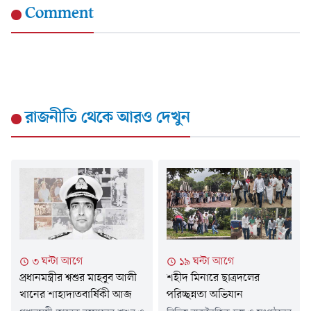
Comment
রাজনীতি
থেকে আরও দেখুন
৩ ঘন্টা আগে
১৯ ঘন্টা আগে
প্রধানমন্ত্রীর শ্বশুর মাহবুব আলী
শহীদ মিনারে ছাত্রদলের
খানের শাহাদাতবার্ষিকী আজ
পরিচ্ছন্নতা অভিযান