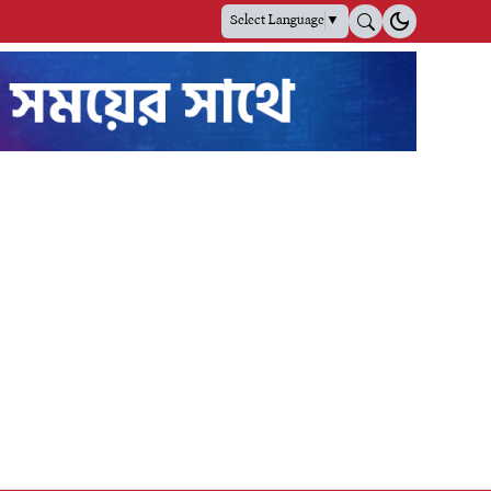
Select Language
▼