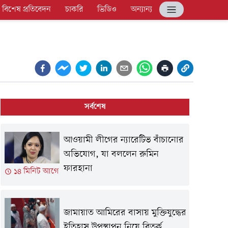
বিশেষ প্রতিবেদন
চাকরি
ভিডিও
অন্যান্য
সর্বশেষ
আওয়ামী লীগের ন্যারেটিভ বাঁচানোর
অভিযোগ, যা বললেন রুমিন
ফারহানা
১৪ মিনিট আগে
জামায়াত আমিরের বাসায় মুক্তিযুদ্ধের
ইতিহাস উপস্থাপন নিয়ে বিতর্ক