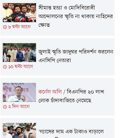
সীমান্ত হত্যা ও মোদিবিরোধী
আন্দোলনের স্মৃতি না থাকায় নাহিদের
ক্ষোভ
৮ ঘন্টা আগে
জুলাই স্মৃতি জাদুঘর পরিদর্শন করলেন
এনসিপি নেতারা
১০ ঘন্টা আগে
কর্নেল অলি
/
বিএনপির ২০ লাখ
লোক চাঁদাবাজিতে নেমেছে
২ দিন আগে
'গ্যাসের দাম এক টাকাও বাড়ালে