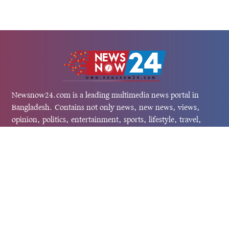
Newsnow24.com is a leading multimedia news portal in
Bangladesh. Contains not only news, new news, views,
opinion, politics, entertainment, sports, lifestyle, travel,
health, and others. We are committed to focusing on
Probash news all around the world with visuals.
তথ্য অধিদফতরের নিবন্ধন নম্বর :১৩৫