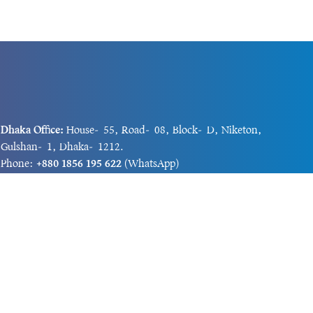
Dhaka Office:
House-55, Road-08, Block-D, Niketon,
Gulshan-1, Dhaka-1212.
Phone:
+880 1856 195 622
(WhatsApp)
Phone:
+880 1869 913 486
Chittagong office:
House-85/A, Road-7, 5th Floor,
O.R.Nizam Road R/A, 15 No. Bagmoniram,Panchlaish,
Chattogram 4000.
Phone:
+880 1850 414 847
Phone:
+880 1313 427 319
Email:
newsnow24official@gmail.com