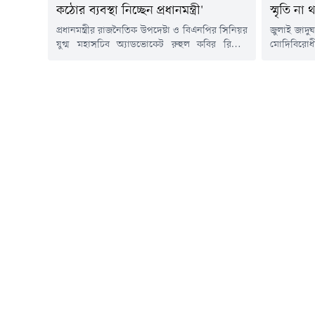
কঠোর ব্যবস্থা নিচ্ছেন প্রধানমন্ত্রী'
স্মৃতি না
প্রধানমন্ত্রীর রাজনৈতিক উপদেষ্টা ও বিএনপির সিনিয়র
জুলাই জাদুঘ
যুগ্ম মহাসচিব অ্যাডভোকেট রুহুল কবির রিজভী
মোদিবিরোধ
বলেছেন, সরকারের কাজে কোনো ধরনের গাফিলতি
উপাদান সরি
হলে প্রধানমন্ত্রী তারেক রহমান কঠোর ব্যবস্থা নিচ্ছেন।
নাগরিক পার
আমলাতন্ত্রের কেউ হোক কিংবা রাজনৈতিক ব্যক্তি-
চিফ হুইপ ন
দায়িত্ব পালনে অবহেলা করলে প্রধানমন্ত্রী শক্ত হাতে
জাদুঘর পরি
ব্যবস্থা নিচ্ছেন।শনিবার (৮ আগস্ট) সকালে ঢাকা
উপস্থিত সা
রিপোর্টার্স ইউনিটির ক্র্যাব মিলনায়তনে রোটারিয়ান
তিনি। নাহি
এম নাজমুল...