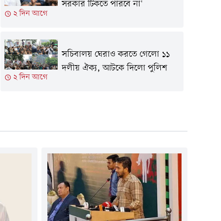
সরকার টিকতে পারবে না'
২ দিন আগে
সচিবালয় ঘেরাও করতে গেলো ১১
দলীয় ঐক্য, আটকে দিলো পুলিশ
২ দিন আগে