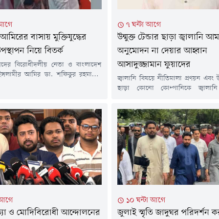
 আগে
৭ ঘন্টা আগে
আমিরের বাসায় মুক্তিযুদ্ধের
উন্মুক্ত টেন্ডার ছাড়া জ্বালানি 
স্থাপন নিয়ে বিতর্ক
অনুমোদন না দেয়ার আহ্বান
আসাদুজ্জামান ফুয়াদের
সদের বিরোধীদলীয় নেতা ও বাংলাদেশ
 ইসলামীর আমির ডা. শফিকুর রহমানের
জ্বালানি বিষয়ে নীতিমালা প্রণয়ন এবং উন্ম
ভবনে 'জুলাই এখনো শেষ হয় নাই' শীর্ষক
ছাড়া কোনো কোম্পানিকে জ্বালান
প্রদর্শনী করা হয়েছে। সেখানে ১৯৪৭
অনুমোদন না দেয়ার আহ্বান জানিয়েছেন 
সালের জুলাই গণ-অভ্যুত্থানের বিভিন্ন
সেক্রেটারি ব্যারিস্টার আসাদুজ্জামান 
ঠাঁই মিলেছে। বিশেষ করে ১৯৭১ সালের
(৮ আগস্ট) দলটির কেন্দ্রীয় কার্যালয়ে 
ের ইতিহাস তুলে ধরেছে জামায়াত ইসলামী।
অরাজকতা ও ভুতুড়ে বিল বন্ধের দাব
সেই ইতিহাসে ঐতিহাসিক ৭ মার্চে...
এক সংবাদ সম্মেলনে তিনি এ আহ্বান জান
সম্পদ বেসরকারি খাতের নিয়ন্ত্রণে দিতে 
 আগে
১০ ঘন্টা আগে
হত্যা ও মোদিবিরোধী আন্দোলনের
জুলাই স্মৃতি জাদুঘর পরিদর্শন 