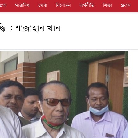
গ্রাম
সারাবিশ্ব
খেলা
বিনোদন
অর্থনীতি
শিক্ষা
প্রবাস
্ধি : শাজাহান খান