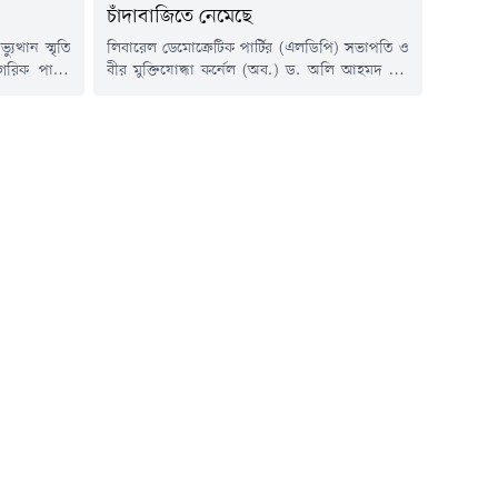
চাঁদাবাজিতে নেমেছে
ত্থান স্মৃতি
লিবারেল ডেমোক্রেটিক পার্টির (এলডিপি) সভাপতি ও
রিক পার্টির
বীর মুক্তিযোদ্ধা কর্নেল (অব.) ড. অলি আহমদ বীর
 চিফ হুইপ
বিক্রম বলেছেন, আওয়ামী লীগ চলে যাওয়ার পর
র কেন্দ্রীয়
বিভিন্ন বাসস্ট্যান্ড, ট্যাক্সি স্ট্যান্ড ও রাস্তাঘাট খালি ছিল।
গস্ট) সকালে
এখন বিএনপির ২০ লাখ লোক চাঁদাবাজিতে নেমে
বে কেন্দ্রীয়
গেছে।বৃহস্পতিবার (৬ আগস্ট) রাজধানীর মুক্তাঙ্গনে ১১
দেখেন। তারা
দলীয় ঐক্যের অবস্থান কর্মসূচিতে এসব কথা বলেন
ারক,...
তিনি।...