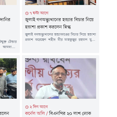
৭ ঘন্টা আগে
আমদানির
জুলাই গণঅভ্যুত্থানের হত্যার বিচার নিয়ে
হতাশা প্রকাশ করলেন স্নিগ্ধ
জুলাই গণঅভ্যুত্থানের হত্যাকাণ্ডের বিচার নিয়ে হতাশা
প্রকাশ করেছেন শহীদ মীর মাহফুজুর রহমান মুগ্ধর
ুক্ত টেন্ডার
ভাই মীর মাহবুবুর রহমান স্নিগ্ধ।তিনি বলেন, যেই
ি আমদানির
পুলিশ সদস্য শহীদ আনাসকে গুলি করেছে, তাকে
এবি পার্টির
নামমাত্র তিন বছরের সাজা দেওয়া হয়। তৎকালীন
ফুয়াদ।শনিবার
আইজিপি চৌধুরী আবদুল্লাহ আল-মামুন এই পুলিশ
বিদ্যুৎ খাতে
বাহিনীকে নেতৃত্ব দিয়েছিলেন ছাত্র-জনতার ওপর গুলি
িতে আয়োজিত
বর্ষণ করার জন্য, তাকে...
ান।রাষ্ট্রীয়
চায়...
২ দিন আগে
করলেন
কর্নেল অলি
/
বিএনপির ২০ লাখ লোক