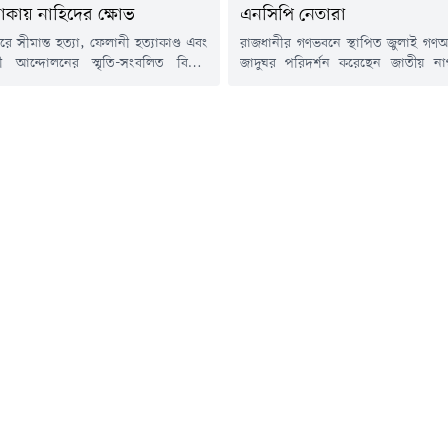
 থাকায় নাহিদের ক্ষোভ
এনসিপি নেতারা
রে সীমান্ত হত্যা, ফেলানী হত্যাকাণ্ড এবং
রাজধানীর গণভবনে স্থাপিত জুলাই গণঅভ্যু
ী আন্দোলনের স্মৃতি-সংবলিত বিভিন্ন
জাদুঘর পরিদর্শন করেছেন জাতীয় নাগ
য়ে ফেলায় ক্ষোভ প্রকাশ করেছেন জাতীয়
(এনসিপি) আহ্বায়ক ও বিরোধীদলীয়
্টির (এনসিপি) আহ্বায়ক ও বিরোধীদলীয়
নাহিদ ইসলাম। এ সময় তার সাথে দলটি
াহিদ ইসলাম। শনিবার (৮ আগস্ট) জুলাই
নেতারাও উপস্থিত ছিলেন।শনিবার (৮ আ
দর্শন শেষে সংক্ষিপ্ত এক ব্রিফিংয়ে
এনসিপির আহ্বায়ক নাহিদ ইসলামের নেতৃত্
ংবাদিকদের সামনে এ ক্ষোভ প্রকাশ করেন
নেতারা জাদুঘরের বিভিন্ন অংশ ঘুরে 
দ ইসলাম বলেন, জুলাই...
জুলাই গণঅভ্যুত্থানের সময়কার বিভিন্ন স্ম