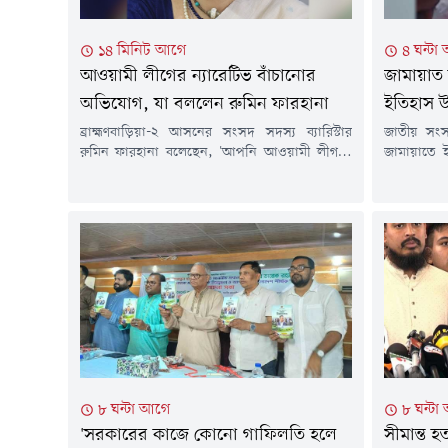
১৪ মিনিট আগে
৪ ঘন্টা
আওয়ামী লীগের ন্যারেটিভ বাঁচানোর
জামায়াত 
অভিযোগ, যা বললেন রুমিন ফারহানা
ইতিহাস উপ
ব্রাহ্মণবাড়িয়া-২ আসনের সংসদ সদস্য ব্যারিস্টার
জাতীয় সং
রুমিন ফারহানা বলেছেন, 'আপনি আওয়ামী লীগকে
জামায়াতে
সরিয়েছেন কেন? কারণ, আওয়ামী লীগ খারাপ ছিল।
সরকারি বাস
আপনি যদি সেই একই কাজ আবার করেন, তাহলে
আলোকচিত্র 
আওয়ামী লীগের দোষটা কোথায় ছিল?' সাংবাদিক ও
থেকে ২০২৪ 
উপস্থাপক খালেদ মুহিউদ্দীনের সঞ্চালনায় 'ঠিকানা'
ঘটনাবলির 
টকশোতে তিনি এ কথা বলেন।'আমি এ প্রসঙ্গে একটি
মুক্তিযুদ্ধ
প্রশ্নটা করব যখন দর্শকরাও...
জামায়াতের 
৮ ঘন্টা আগে
৮ ঘন্টা
'সরকারের কাজে কোনো গাফিলতি হলে
সীমান্ত 