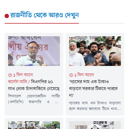
রাজনীতি
থেকে আরও দেখুন
১ দিন আগে
১ দিন আগে
কর্নেল অলি
/
বিএনপির ২০
'গ্যাসের দাম এক টাকাও
লাখ লোক চাঁদাবাজিতে নেমেছে
বাড়ালে সরকার টিকতে পারবে
না'
লিবারেল ডেমোক্রেটিক পার্টির
(এলডিপি) সভাপতি ও বীর
গ্যাসের দাম এক টাকাও বাড়ানো
মুক্তিযোদ্ধা কর্নেল (অব.) ড. অলি
হলে সরকার ক্ষমতায় টিকে থাকতে
আহমদ বীর বিক্রম বলেছেন,
পারবে না বলে মন্তব্য করেছেন
আওয়ামী লীগ চলে যাওয়ার পর
জাতীয় নাগরিক পার্টির (এনসিপি)
বিভিন্ন বাসস্ট্যান্ড, ট্যাক্সি স্ট্যান্ড ও
আহ্বায়ক ও বিরোধীদলীয় হুইপ