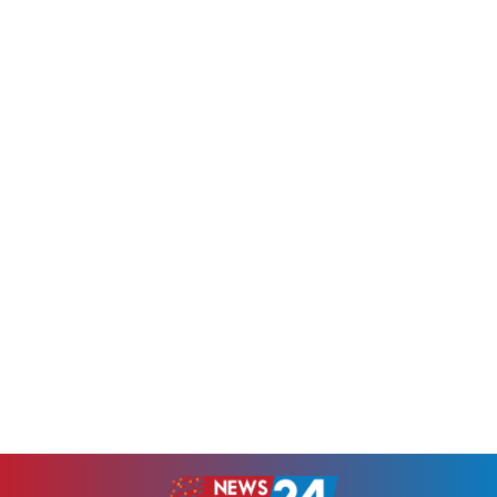
হক।বুধবার (৫ আগস্ট) জাতীয়
সিনিয়র যুগ্ম মহাসচিব
মসজিদ বায়তুল মোকাররমের
অ্যাডভোকেট রুহুল কবির রিজভী
দক্ষিণ গেটে জুলাই গণঅভ্যুত্থানের
বলেছেন, হাসিনা পলাতক, ফাঁসি ও
দ্বিতীয় বার্ষিকী উপলক্ষে ১১-দলীয়
যাবজ্জীবন দণ্ডপ্রাপ্ত আসামি হওয়া
ঐক্যের উদ্যোগে আয়োজিত
সত্ত্বেও তার জন্য ভারত সরকারের
গণসমাবেশে সভাপতির বক্তব্যে
এত মায়া, এত কান্না এবং এত...
তিনি এ মন্তব্য করেন।মামুনুল হক
বলেন, শেখ হাসিনার নেতৃত্বাধীন...