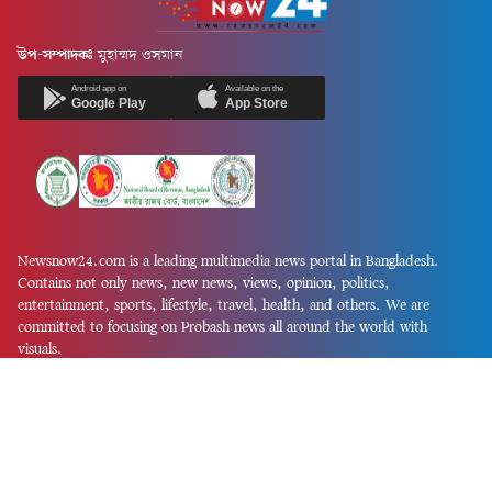
উপ-সম্পাদকঃ
মুহাম্মদ ওসমান
Android app on
Available on the
Google Play
App Store
Newsnow24.com is a leading multimedia news portal in Bangladesh.
Contains not only news, new news, views, opinion, politics,
entertainment, sports, lifestyle, travel, health, and others. We are
committed to focusing on Probash news all around the world with
visuals.
তথ্য অধিদফতরের নিবন্ধন নম্বর :১৩৫
Dhaka Office:
House-55, Road-08, Block-D, Niketon, Gulshan-1,
Dhaka-1212.
Phone:
+880 1856 195 622
(WhatsApp)
Phone:
+880 1869 913 486