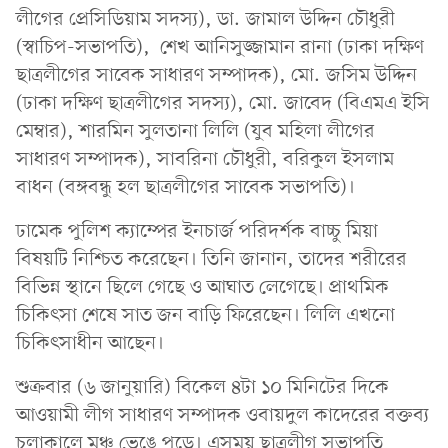
লীগের প্রেসিডিয়াম সদস্য), ডা. জামাল উদ্দিন চৌধুরী
(স্বাচিপ-সভাপতি), শেখ আনিসুজ্জামান রানা (ঢাকা দক্ষিণ
ছাত্রলীগের সাবেক সাধারণ সম্পাদক), মো. জসিম উদ্দিন
(ঢাকা দক্ষিণ ছাত্রলীগের সদস্য), মো. জাবেদ (বিএমএ ইসি
মেম্বার), শারমিন সুলতানা লিলি (যুব মহিলা লীগের
সাধারণ সম্পাদক), সাবরিনা চৌধুরী, বরিকুল ইসলাম
বাধন (বঙ্গবন্ধু হল ছাত্রলীগের সাবেক সভাপতি)।
ঢামেক পুলিশ ক্যাম্পের ইনচার্জ পরিদর্শক বাচ্চু মিয়া
বিষয়টি নিশ্চিত করেছেন। তিনি জানান, তাদের শরীরের
বিভিন্ন স্থানে ছিলে গেছে ও আঘাত লেগেছে। প্রাথমিক
চিকিৎসা শেষে সাত জন বাড়ি ফিরেছেন। লিলি এখনো
চিকিৎসাধীন আছেন।
শুক্রবার (৬ জানুয়ারি) বিকেল ৪টা ১০ মিনিটের দিকে
আওয়ামী লীগ সাধারণ সম্পাদক ওবায়দুল কাদেরের বক্তব্য
চলাকালে মঞ্চ ভেঙে পড়ে। এসময় ছাত্রলীগ সভাপতি