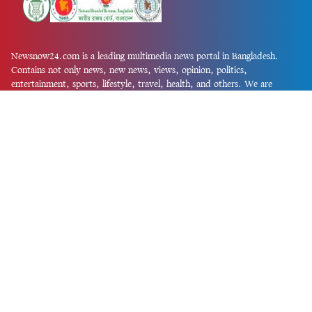
Newsnow24.com is a leading multimedia news portal in Bangladesh.
Contains not only news, new news, views, opinion, politics,
entertainment, sports, lifestyle, travel, health, and others. We are
committed to focusing on Probash news all around the world with
visuals.
তথ্য অধিদফতরের নিবন্ধন নম্বর :১৩৫
Dhaka Office:
House-55, Road-08, Block-D, Niketon, Gulshan-1,
Dhaka-1212.
Phone:
+880 1856 195 622
(WhatsApp)
Phone:
+880 1869 913 486
Chittagong office:
House-85/A, Road-7, 5th Floor, O.R.Nizam Road
R/A, 15 No. Bagmoniram,Panchlaish, Chattogram 4000.
Phone:
+880 1850 414 847
Phone:
+880 1313 427 319
Email:
newsnow24official@gmail.com
Design and Developed by
Md. Asif Iqbal
Privacy Policy
Contact Us