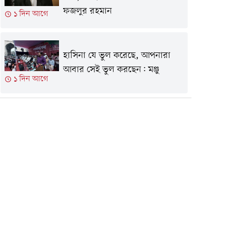
ফজলুর রহমান
১ দিন আগে
হাসিনা যে ভুল করেছে, আপনারা
আবার সেই ভুল করছেন: মঞ্জু
১ দিন আগে