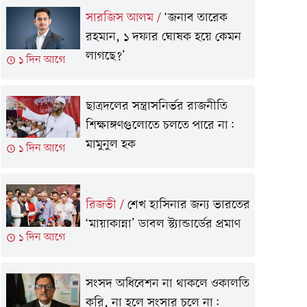
সারজিস আলম
/
‘জনাব তারেক
রহমান, ১ দফার ঘোষক হয়ে কেমন
লাগছে?’
১ দিন আগে
ছাত্রদলের সন্ত্রাসনির্ভর রাজনীতি
শিক্ষাঙ্গণগুলোতে চলতে পারে না:
মামুনুল হক
১ দিন আগে
রিজভী
/
শেখ হাসিনার জন্য ভারতের
‘মায়াকান্না’ ডাবল স্ট্যান্ডার্ডের প্রমাণ
১ দিন আগে
সংসদ অধিবেশন না থাকলে ওকালতি
করি, না হলে সংসার চলে না: