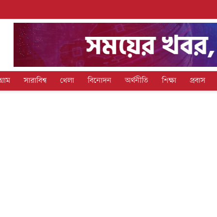
গ্রাম
সারাবিশ্ব
খেলা
বিনোদন
অর্থনীতি
শিক্ষা
প্রবাস