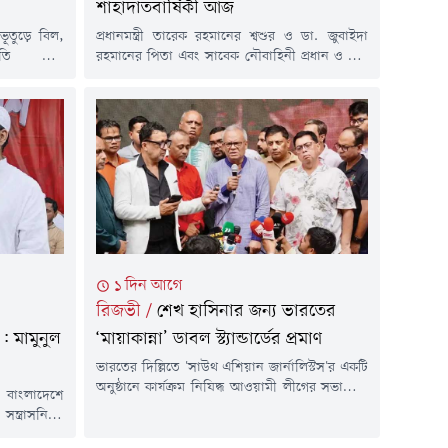
শাহাদাতবার্ষিকী আজ
 ভূতুড়ে বিল,
প্রধানমন্ত্রী তারেক রহমানের শ্বশুর ও ডা. জুবাইদা
বনতি এবং
রহমানের পিতা এবং সাবেক নৌবাহিনী প্রধান ও মন্ত্রী
ূল্যবৃদ্ধির
রিয়ার অ্যাডমিরাল মাহবুব আলী খানের ৪২তম
য়ে পুলিশের
শাহাদাতবার্ষিকী আজ। বৃহস্পতিবার (৬ আগস্ট) এ
স্পতিবার (৬
দিনটি উপলক্ষে সকালে মরহুমের সমাধিতে পুষ্পস্তবক
থান কর্মসূচি
অর্পণ, রুহের মাগফিরাত কামনায় পবিত্র কুরআন খতম
নেতাকর্মীরা
এবং বিশেষ মোনাজাত অনুষ্ঠিত হবে।নৌ-সদর
রওয়ানা হন।
দপ্তরের পাশে তিনি চিরনিদ্রায় শায়িত...
১ দিন আগে
রিজভী
/
শেখ হাসিনার জন্য ভারতের
: মামুনুল
‘মায়াকান্না’ ডাবল স্ট্যান্ডার্ডের প্রমাণ
ভারতের দিল্লিতে 'সাউথ এশিয়ান জার্নালিস্টস'র একটি
অনুষ্ঠানে কার্যক্রম নিষিদ্ধ আওয়ামী লীগের সভানেত্রী
বাংলাদেশে
শেখ হাসিনার বক্তব্য দেয়ার প্রসঙ্গ টেনে প্রধানমন্ত্রীর
্ত্রাসনির্ভর
রাজনৈতিক উপদেষ্টা ও বিএনপির সিনিয়র যুগ্ম
ব্য করেছেন
মহাসচিব অ্যাডভোকেট রুহুল কবির রিজভী বলেছেন,