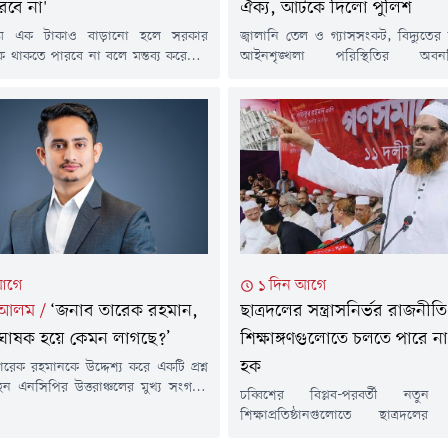
রবে না'
ঐক্য, আটকে দিলো পুলিশ
দাম এক টাকাও বাড়ানো হলে সরকার
জ্বালানি তেল ও গ্যাসসংকট, বিদ্যুতের
কে থাকতে পারবে না বলে মন্তব্য করেছেন
আইনশৃঙ্খলা পরিস্থিতির অ
রিক পার্টির (এনসিপি) আহ্বায়ক ও
নিত্যপ্রয়োজনীয় পণ্যের লাগামহীন ম
ইপ নাহিদ ইসলাম। তিনি অভিযোগ
প্রতিবাদে সচিবালয় ঘেরাও করতে গি
রিম গ্যাস সংকট তৈরি করে সরকার দাম
বাধার মুখে পড়েছে ১১ দলীয় ঐক্য।বৃহ
ষ্টা করছে এবং জনগণের সাথে করা একের
আগস্ট) দুপুরে রাজধানীর মুক্তাঙ্গনে অবস্
তিশ্রুতি ভঙ্গ করছে।বৃহস্পতিবার (৬
শেষ করে বেলা ১২টা ৪০ মিনিটের দিকে 
সচিবালয়ের উদ্দেশ্যে মিছিল নিয়ে 
সচিবালয়ে ঘেরাও...
আগে
১ দিন আগে
 আলম
/
‘জনাব তারেক রহমান,
ছাত্রদলের সন্ত্রাসনির্ভর রাজনীতি
ঘোষক হয়ে কেমন লাগছে?’
শিক্ষাঙ্গণগুলোতে চলতে পারে না
হক
ী তারেক রহমানকে উদ্দেশ্য করে একটি প্রশ্ন
েন এনসিপির উত্তরাঞ্চলের মুখ্য সংগঠক
চব্বিশের বিপ্লব-পরবর্তী নতুন 
আলম।বুধবার (৫ আগস্ট) নিজের
শিক্ষাপ্রতিষ্ঠানগুলোতে ছাত্রদলের সন
ফেসবুক পেজে পরপর দুটি পোস্ট করেছেন
রাজনীতির কোনো জায়গা নেই বলে মন্ত
্টে সারজিস আলম লিখেছেন, 'জনাব