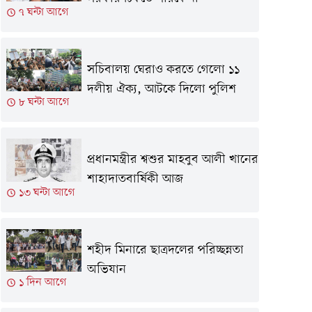
৭ ঘন্টা আগে
সচিবালয় ঘেরাও করতে গেলো ১১
দলীয় ঐক্য, আটকে দিলো পুলিশ
৮ ঘন্টা আগে
প্রধানমন্ত্রীর শ্বশুর মাহবুব আলী খানের
শাহাদাতবার্ষিকী আজ
১৩ ঘন্টা আগে
শহীদ মিনারে ছাত্রদলের পরিচ্ছন্নতা
অভিযান
১ দিন আগে