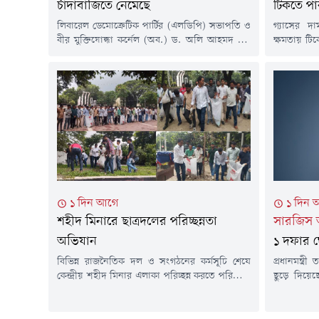
চাঁদাবাজিতে নেমেছে
টিকতে পা
লিবারেল ডেমোক্রেটিক পার্টির (এলডিপি) সভাপতি ও
গ্যাসের 
বীর মুক্তিযোদ্ধা কর্নেল (অব.) ড. অলি আহমদ বীর
ক্ষমতায় টি
বিক্রম বলেছেন, আওয়ামী লীগ চলে যাওয়ার পর
জাতীয় নাগ
বিভিন্ন বাসস্ট্যান্ড, ট্যাক্সি স্ট্যান্ড ও রাস্তাঘাট খালি ছিল।
বিরোধীদলীয় হু
এখন বিএনপির ২০ লাখ লোক চাঁদাবাজিতে নেমে
করেন, কৃত্
গেছে।বৃহস্পতিবার (৬ আগস্ট) রাজধানীর মুক্তাঙ্গনে ১১
বাড়ানোর চে
দলীয় ঐক্যের অবস্থান কর্মসূচিতে এসব কথা বলেন
পর এক প্র
তিনি।...
আগস্ট)...
১ দিন আগে
১ দিন 
শহীদ মিনারে ছাত্রদলের পরিচ্ছন্নতা
সারজিস
অভিযান
১ দফার 
বিভিন্ন রাজনৈতিক দল ও সংগঠনের কর্মসূচি শেষে
প্রধানমন্ত্র
কেন্দ্রীয় শহীদ মিনার এলাকা পরিচ্ছন্ন করতে পরিষ্কার-
ছুড়ে দিয়েছ
পরিচ্ছন্নতা অভিযান পরিচালনা করেছে বাংলাদেশ
সারজিস 
জাতীয়তাবাদী ছাত্রদল।বুধবার (৫ আগস্ট) বিকেলে
ভেরিফায়েড 
ছাত্রদলের কেন্দ্রীয় সংসদের সহসভাপতি এইচ এম
তিনি।পোস