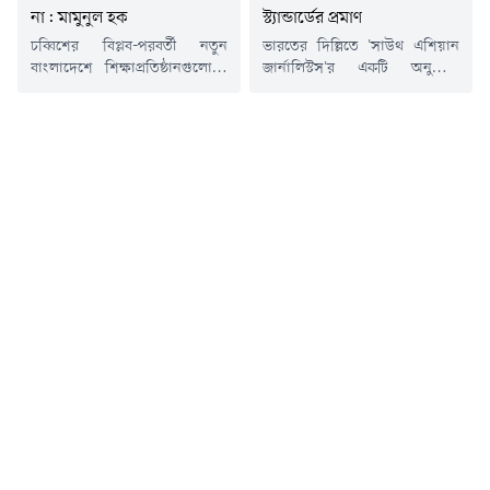
না: মামুনুল হক
স্ট্যান্ডার্ডের প্রমাণ
চব্বিশের বিপ্লব-পরবর্তী নতুন
ভারতের দিল্লিতে 'সাউথ এশিয়ান
বাংলাদেশে শিক্ষাপ্রতিষ্ঠানগুলোতে
জার্নালিস্টস'র একটি অনুষ্ঠানে
ছাত্রদলের সন্ত্রাসনির্ভর রাজনীতির
কার্যক্রম নিষিদ্ধ আওয়ামী লীগের
কোনো জায়গা নেই বলে মন্তব্য
সভানেত্রী শেখ হাসিনার বক্তব্য
করেছেন বাংলাদেশ খেলাফত
দেয়ার প্রসঙ্গ টেনে প্রধানমন্ত্রীর
মজলিসের আমির আল্লামা মামুনুল
রাজনৈতিক উপদেষ্টা ও বিএনপির
হক।বুধবার (৫ আগস্ট) জাতীয়
সিনিয়র যুগ্ম মহাসচিব
মসজিদ বায়তুল মোকাররমের
অ্যাডভোকেট রুহুল কবির রিজভী
দক্ষিণ গেটে জুলাই গণঅভ্যুত্থানের
বলেছেন, হাসিনা পলাতক, ফাঁসি ও
দ্বিতীয় বার্ষিকী উপলক্ষে ১১-দলীয়
যাবজ্জীবন দণ্ডপ্রাপ্ত আসামি হওয়া
ঐক্যের উদ্যোগে আয়োজিত
সত্ত্বেও তার জন্য ভারত সরকারের
গণসমাবেশে সভাপতির বক্তব্যে
এত মায়া, এত কান্না এবং এত...
তিনি এ মন্তব্য করেন।মামুনুল হক
বলেন, শেখ হাসিনার নেতৃত্বাধীন...