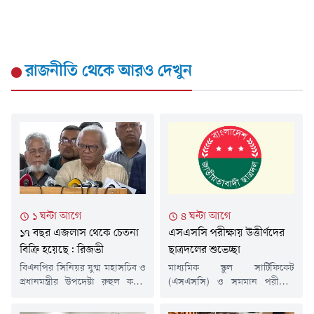
রাজনীতি
থেকে আরও দেখুন
১ ঘন্টা আগে
৪ ঘন্টা আগে
১৭ বছর এজলাস থেকে চেতনা
এসএসসি পরীক্ষায় উত্তীর্ণদের
বিক্রি হয়েছে: রিজভী
ছাত্রদলের শুভেচ্ছা
বিএনপির সিনিয়র যুগ্ম মহাসচিব ও
মাধ্যমিক স্কুল সার্টিফিকেট
প্রধানমন্ত্রীর উপদেষ্টা রুহুল কবির
(এসএসসি) ও সমমান পরীক্ষার
রিজভী বলেছেন, বিগত ১৭ বছর
ফলাফল প্রকাশিত হয়েছে। এবারের
বিচার বিভাগের এজলাস থেকে
পরীক্ষায় গড় পাসের হার ৬২