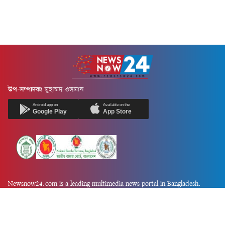
উপ-সম্পাদকঃ
মুহাম্মদ ওসমান
Android app on
Available on the
Google Play
App Store
Newsnow24.com is a leading multimedia news portal in Bangladesh.
Contains not only news, new news, views, opinion, politics,
entertainment, sports, lifestyle, travel, health, and others. We are
committed to focusing on Probash news all around the world with
visuals.