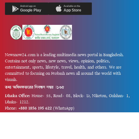
Android app on
Available on the
Google Play
App Store
Newsnow24.com is a leading multimedia news portal in Bangladesh.
Contains not only news, new news, views, opinion, politics,
entertainment, sports, lifestyle, travel, health, and others. We are
committed to focusing on Probash news all around the world with
visuals.
তথ্য অধিদফতরের নিবন্ধন নম্বর :১৩৫
Dhaka Office:
House-55, Road-08, Block-D, Niketon, Gulshan-1,
Dhaka-1212.
Phone:
+880 1856 195 622
(WhatsApp)
Phone:
+880 1869 913 486
Chittagong office:
House-85/A, Road-7, 5th Floor, O.R.Nizam Road
R/A, 15 No. Bagmoniram,Panchlaish, Chattogram 4000.
Phone:
+880 1850 414 847