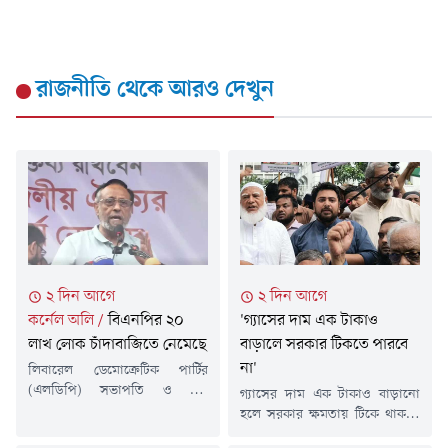
রাজনীতি
থেকে আরও দেখুন
২ দিন আগে
২ দিন আগে
কর্নেল অলি
/
বিএনপির ২০
'গ্যাসের দাম এক টাকাও
লাখ লোক চাঁদাবাজিতে নেমেছে
বাড়ালে সরকার টিকতে পারবে
না'
লিবারেল ডেমোক্রেটিক পার্টির
(এলডিপি) সভাপতি ও বীর
গ্যাসের দাম এক টাকাও বাড়ানো
মুক্তিযোদ্ধা কর্নেল (অব.) ড. অলি
হলে সরকার ক্ষমতায় টিকে থাকতে
আহমদ বীর বিক্রম বলেছেন,
পারবে না বলে মন্তব্য করেছেন