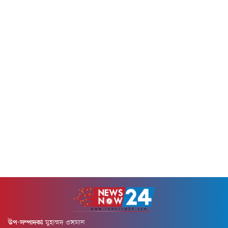
করেছেন বাংলাদেশ খেলাফত
দেয়ার প্রসঙ্গ টেনে প্রধানমন্ত্রীর
মজলিসের আমির আল্লামা মামুনুল
রাজনৈতিক উপদেষ্টা ও বিএনপির
হক।বুধবার (৫ আগস্ট) জাতীয়
সিনিয়র যুগ্ম মহাসচিব
মসজিদ বায়তুল মোকাররমের
অ্যাডভোকেট রুহুল কবির রিজভী
দক্ষিণ গেটে জুলাই গণঅভ্যুত্থানের
বলেছেন, হাসিনা পলাতক, ফাঁসি ও
দ্বিতীয় বার্ষিকী উপলক্ষে ১১-দলীয়
যাবজ্জীবন দণ্ডপ্রাপ্ত আসামি হওয়া
ঐক্যের উদ্যোগে আয়োজিত
সত্ত্বেও তার জন্য ভারত সরকারের
গণসমাবেশে সভাপতির বক্তব্যে
এত মায়া, এত কান্না এবং এত...
তিনি এ মন্তব্য করেন।মামুনুল হক
বলেন, শেখ হাসিনার নেতৃত্বাধীন...
উপ-সম্পাদকঃ
মুহাম্মদ ওসমান