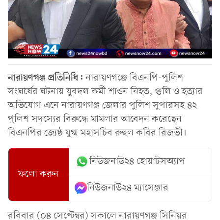
নারায়ণগঞ্জ প্রতিনিধি:
নারায়ণগঞ্জে বিএনপি-পুলিশ
সংঘর্ষের ঘটনায় যুবদল কর্মী শাওন নিহত, গুলি ও হত্যার
অভিযোগ এনে নারায়ণগঞ্জ জেলার পুলিশ সুপারসহ ৪২
পুলিশ সদস্যের বিরুদ্ধে মামলার আবেদন করেছেন
বিএনপির জ্যেষ্ঠ যুগ্ম মহাসচিব রুহুল কবির রিজভী।
নিউজনাউ২৪ হোয়াটসঅ্যাপ
ফলো করুন
নিউজনাউ২৪ ম্যাসেঞ্জার
রবিবার (০৪ সেপ্টেম্বর) সকালে নারায়ণগঞ্জ সিনিয়র