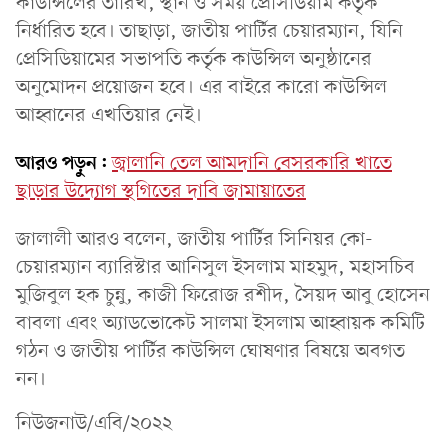
কাউন্সিলের তারিখ, স্থান ও সময় প্রেসিডিয়াম কর্তৃক
নির্ধারিত হবে। তাছাড়া, জাতীয় পার্টির চেয়ারম্যান, যিনি
প্রেসিডিয়ামের সভাপতি কর্তৃক কাউন্সিল অনুষ্ঠানের
অনুমোদন প্রয়োজন হবে। এর বাইরে কারো কাউন্সিল
আহ্বানের এখতিয়ার নেই।
আরও পড়ুন:
জ্বালানি তেল আমদানি বেসরকারি খাতে
ছাড়ার উদ্যোগ স্থগিতের দাবি জামায়াতের
জালালী আরও বলেন, জাতীয় পার্টির সিনিয়র কো-
চেয়ারম্যান ব্যারিস্টার আনিসুল ইসলাম মাহমুদ, মহাসচিব
মুজিবুল হক চুন্নু, কাজী ফিরোজ রশীদ, সৈয়দ আবু হোসেন
বাবলা এবং অ্যাডভোকেট সালমা ইসলাম আহ্বায়ক কমিটি
গঠন ও জাতীয় পার্টির কাউন্সিল ঘোষণার বিষয়ে অবগত
নন।
নিউজনাউ/এবি/২০২২