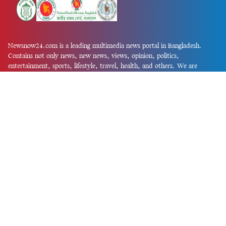
Newsnow24.com is a leading multimedia news portal in Bangladesh.
Contains not only news, new news, views, opinion, politics,
entertainment, sports, lifestyle, travel, health, and others. We are
committed to focusing on Probash news all around the world with
visuals.
তথ্য অধিদফতরের নিবন্ধন নম্বর :১৩৫
Dhaka Office:
House-55, Road-08, Block-D, Niketon, Gulshan-1,
Dhaka-1212.
Phone:
+880 1856 195 622
(WhatsApp)
Phone:
+880 1869 913 486
Chittagong office:
House-85/A, Road-7, 5th Floor, O.R.Nizam Road
R/A, 15 No. Bagmoniram,Panchlaish, Chattogram 4000.
Phone:
+880 1850 414 847
Phone:
+880 1313 427 319
Email:
newsnow24official@gmail.com
Design and Developed by
Md. Asif Iqbal
Privacy Policy
Contact Us