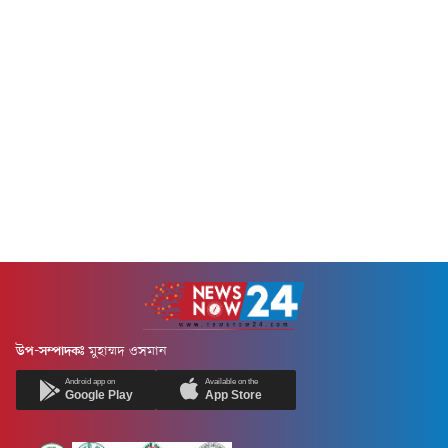
উপ-সম্পাদকঃ
মুহাম্মদ ওসমান
Android app on
Available on the
Google Play
App Store