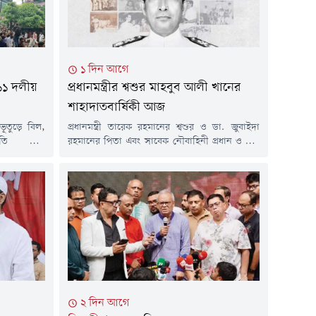
১ দিন আগে
১১ দলীয়
প্রধানমন্ত্রীর শ্বশুর মাহবুব আলী খানের
শাহাদাতবার্ষিকী আজ
 ভূতুড়ে বিল,
প্রধানমন্ত্রী তারেক রহমানের শ্বশুর ও ডা. জুবাইদা
বনতি এবং
রহমানের পিতা এবং সাবেক নৌবাহিনী প্রধান ও মন্ত্রী
ূল্যবৃদ্ধির
রিয়ার অ্যাডমিরাল মাহবুব আলী খানের ৪২তম
য়ে পুলিশের
শাহাদাতবার্ষিকী আজ। বৃহস্পতিবার (৬ আগস্ট) এ
স্পতিবার (৬
দিনটি উপলক্ষে সকালে মরহুমের সমাধিতে পুষ্পস্তবক
থান কর্মসূচি
অর্পণ, রুহের মাগফিরাত কামনায় পবিত্র কুরআন খতম
নেতাকর্মীরা
এবং বিশেষ মোনাজাত অনুষ্ঠিত হবে।নৌ-সদর
রওয়ানা হন।
দপ্তরের পাশে তিনি চিরনিদ্রায় শায়িত...
২ দিন আগে