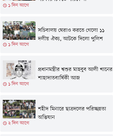
১ দিন আগে
সচিবালয় ঘেরাও করতে গেলো ১১
দলীয় ঐক্য, আটকে দিলো পুলিশ
১ দিন আগে
প্রধানমন্ত্রীর শ্বশুর মাহবুব আলী খানের
শাহাদাতবার্ষিকী আজ
১ দিন আগে
শহীদ মিনারে ছাত্রদলের পরিচ্ছন্নতা
অভিযান
২ দিন আগে