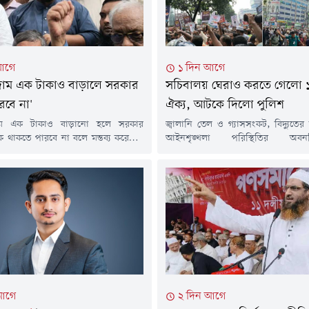
আগে
১ দিন আগে
 দাম এক টাকাও বাড়ালে সরকার
সচিবালয় ঘেরাও করতে গেলো 
রবে না'
ঐক্য, আটকে দিলো পুলিশ
দাম এক টাকাও বাড়ানো হলে সরকার
জ্বালানি তেল ও গ্যাসসংকট, বিদ্যুতের
কে থাকতে পারবে না বলে মন্তব্য করেছেন
আইনশৃঙ্খলা পরিস্থিতির অ
রিক পার্টির (এনসিপি) আহ্বায়ক ও
নিত্যপ্রয়োজনীয় পণ্যের লাগামহীন ম
ইপ নাহিদ ইসলাম। তিনি অভিযোগ
প্রতিবাদে সচিবালয় ঘেরাও করতে গি
রিম গ্যাস সংকট তৈরি করে সরকার দাম
বাধার মুখে পড়েছে ১১ দলীয় ঐক্য।বৃহ
ষ্টা করছে এবং জনগণের সাথে করা একের
আগস্ট) দুপুরে রাজধানীর মুক্তাঙ্গনে অবস্
তিশ্রুতি ভঙ্গ করছে।বৃহস্পতিবার (৬
শেষ করে বেলা ১২টা ৪০ মিনিটের দিকে 
সচিবালয়ের উদ্দেশ্যে মিছিল নিয়ে 
সচিবালয়ে ঘেরাও...
আগে
২ দিন আগে