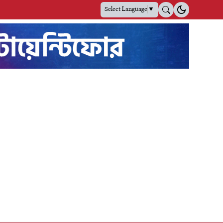
Select Language
▼