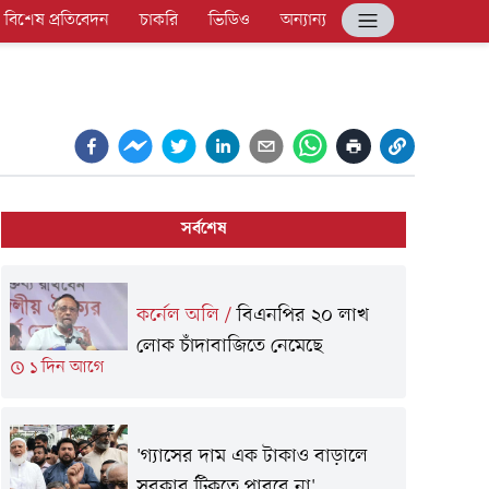
বিশেষ প্রতিবেদন
চাকরি
ভিডিও
অন্যান্য
সর্বশেষ
কর্নেল অলি
/
বিএনপির ২০ লাখ
লোক চাঁদাবাজিতে নেমেছে
১ দিন আগে
'গ্যাসের দাম এক টাকাও বাড়ালে
সরকার টিকতে পারবে না'