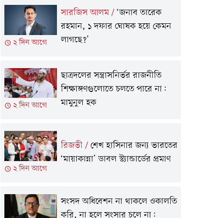
সারজিস আলম
/
‘জনাব তারেক
রহমান, ১ দফার ঘোষক হয়ে কেমন
লাগছে?’
২ দিন আগে
ছাত্রদলের সন্ত্রাসনির্ভর রাজনীতি
শিক্ষাঙ্গণগুলোতে চলতে পারে না:
মামুনুল হক
২ দিন আগে
রিজভী
/
শেখ হাসিনার জন্য ভারতের
‘মায়াকান্না’ ডাবল স্ট্যান্ডার্ডের প্রমাণ
২ দিন আগে
সংসদ অধিবেশন না থাকলে ওকালতি
করি, না হলে সংসার চলে না: