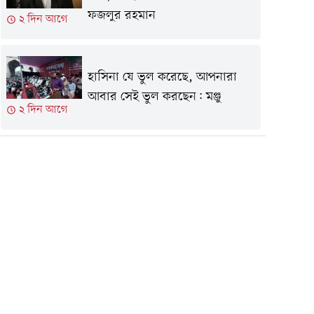
ফজলুর রহমান
২ দিন আগে
হাসিনা যে ভুল করেছে, আপনারা
আবার সেই ভুল করছেন: মঞ্জু
২ দিন আগে