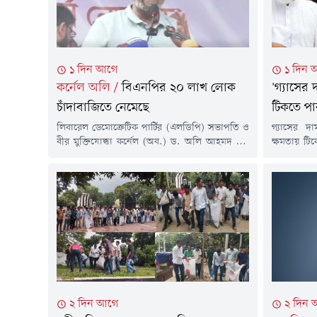
১ দিন আগে
১ দিন 
কর্নেল অলি
/
বিএনপির ২০ লাখ লোক
'গ্যাসের
চাঁদাবাজিতে নেমেছে
টিকতে পা
লিবারেল ডেমোক্রেটিক পার্টির (এলডিপি) সভাপতি ও
গ্যাসের 
বীর মুক্তিযোদ্ধা কর্নেল (অব.) ড. অলি আহমদ বীর
ক্ষমতায় টি
বিক্রম বলেছেন, আওয়ামী লীগ চলে যাওয়ার পর
জাতীয় নাগ
বিভিন্ন বাসস্ট্যান্ড, ট্যাক্সি স্ট্যান্ড ও রাস্তাঘাট খালি ছিল।
বিরোধীদলীয় হু
এখন বিএনপির ২০ লাখ লোক চাঁদাবাজিতে নেমে
করেন, কৃত্
গেছে।বৃহস্পতিবার (৬ আগস্ট) রাজধানীর মুক্তাঙ্গনে ১১
বাড়ানোর চে
দলীয় ঐক্যের অবস্থান কর্মসূচিতে এসব কথা বলেন
পর এক প্র
তিনি।...
আগস্ট)...
২ দিন আগে
২ দিন 