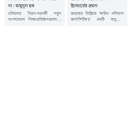
না: মামুনুল হক
স্ট্যান্ডার্ডের প্রমাণ
চব্বিশের বিপ্লব-পরবর্তী নতুন
ভারতের দিল্লিতে 'সাউথ এশিয়ান
বাংলাদেশে শিক্ষাপ্রতিষ্ঠানগুলোতে
জার্নালিস্টস'র একটি অনুষ্ঠানে
ছাত্রদলের সন্ত্রাসনির্ভর রাজনীতির
কার্যক্রম নিষিদ্ধ আওয়ামী লীগের
কোনো জায়গা নেই বলে মন্তব্য
সভানেত্রী শেখ হাসিনার বক্তব্য
করেছেন বাংলাদেশ খেলাফত
দেয়ার প্রসঙ্গ টেনে প্রধানমন্ত্রীর
মজলিসের আমির আল্লামা মামুনুল
রাজনৈতিক উপদেষ্টা ও বিএনপির
হক।বুধবার (৫ আগস্ট) জাতীয়
সিনিয়র যুগ্ম মহাসচিব
মসজিদ বায়তুল মোকাররমের
অ্যাডভোকেট রুহুল কবির রিজভী
দক্ষিণ গেটে জুলাই গণঅভ্যুত্থানের
বলেছেন, হাসিনা পলাতক, ফাঁসি ও
দ্বিতীয় বার্ষিকী উপলক্ষে ১১-দলীয়
যাবজ্জীবন দণ্ডপ্রাপ্ত আসামি হওয়া
ঐক্যের উদ্যোগে আয়োজিত
সত্ত্বেও তার জন্য ভারত সরকারের
গণসমাবেশে সভাপতির বক্তব্যে
এত মায়া, এত কান্না এবং এত...
তিনি এ মন্তব্য করেন।মামুনুল হক
বলেন, শেখ হাসিনার নেতৃত্বাধীন...