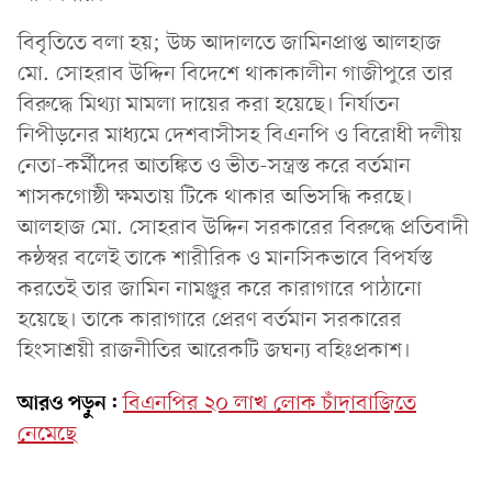
বিবৃতিতে বলা হয়; উচ্চ আদালতে জামিনপ্রাপ্ত আলহাজ
মো. সোহরাব উদ্দিন বিদেশে থাকাকালীন গাজীপুরে তার
বিরুদ্ধে মিথ্যা মামলা দায়ের করা হয়েছে। নির্যাতন
নিপীড়নের মাধ্যমে দেশবাসীসহ বিএনপি ও বিরোধী দলীয়
নেতা-কর্মীদের আতঙ্কিত ও ভীত-সন্ত্রস্ত করে বর্তমান
শাসকগোষ্ঠী ক্ষমতায় টিকে থাকার অভিসন্ধি করছে।
আলহাজ মো. সোহরাব উদ্দিন সরকারের বিরুদ্ধে প্রতিবাদী
কন্ঠস্বর বলেই তাকে শারীরিক ও মানসিকভাবে বিপর্যস্ত
করতেই তার জামিন নামঞ্জুর করে কারাগারে পাঠানো
হয়েছে। তাকে কারাগারে প্রেরণ বর্তমান সরকারের
হিংসাশ্রয়ী রাজনীতির আরেকটি জঘন্য বহিঃপ্রকাশ।
আরও পড়ুন:
বিএনপির ২০ লাখ লোক চাঁদাবাজিতে
নেমেছে