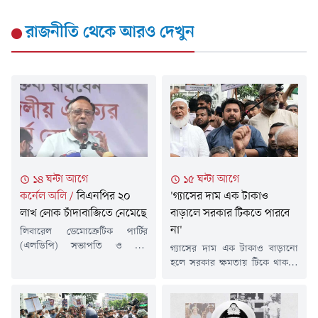
রাজনীতি
থেকে আরও দেখুন
১৪ ঘন্টা আগে
১৫ ঘন্টা আগে
কর্নেল অলি
/
বিএনপির ২০
'গ্যাসের দাম এক টাকাও
লাখ লোক চাঁদাবাজিতে নেমেছে
বাড়ালে সরকার টিকতে পারবে
না'
লিবারেল ডেমোক্রেটিক পার্টির
(এলডিপি) সভাপতি ও বীর
গ্যাসের দাম এক টাকাও বাড়ানো
মুক্তিযোদ্ধা কর্নেল (অব.) ড. অলি
হলে সরকার ক্ষমতায় টিকে থাকতে
আহমদ বীর বিক্রম বলেছেন,
পারবে না বলে মন্তব্য করেছেন
আওয়ামী লীগ চলে যাওয়ার পর
জাতীয় নাগরিক পার্টির (এনসিপি)
বিভিন্ন বাসস্ট্যান্ড, ট্যাক্সি স্ট্যান্ড ও
আহ্বায়ক ও বিরোধীদলীয় হুইপ
রাস্তাঘাট খালি ছিল। এখন