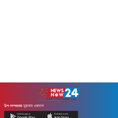
হক।বুধবার (৫ আগস্ট) জাতীয়
সিনিয়র যুগ্ম মহাসচিব
মসজিদ বায়তুল মোকাররমের
অ্যাডভোকেট রুহুল কবির রিজভী
দক্ষিণ গেটে জুলাই গণঅভ্যুত্থানের
বলেছেন, হাসিনা পলাতক, ফাঁসি ও
দ্বিতীয় বার্ষিকী উপলক্ষে ১১-দলীয়
যাবজ্জীবন দণ্ডপ্রাপ্ত আসামি হওয়া
ঐক্যের উদ্যোগে আয়োজিত
সত্ত্বেও তার জন্য ভারত সরকারের
গণসমাবেশে সভাপতির বক্তব্যে
এত মায়া, এত কান্না এবং এত...
তিনি এ মন্তব্য করেন।মামুনুল হক
বলেন, শেখ হাসিনার নেতৃত্বাধীন...
উপ-সম্পাদকঃ
মুহাম্মদ ওসমান
Android app on
Available on the
Google Play
App Store