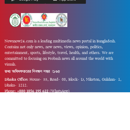
Newsnow24.com is a leading multimedia news portal in Bangladesh.
Contains not only news, new news, views, opinion, politics,
entertainment, sports, lifestyle, travel, health, and others. We are
committed to focusing on Probash news all around the world with
visuals.
তথ্য অধিদফতরের নিবন্ধন নম্বর :১৩৫
Dhaka Office:
House-55, Road-08, Block-D, Niketon, Gulshan-1,
Dhaka-1212.
Phone:
+880 1856 195 622
(WhatsApp)
Phone:
+880 1869 913 486
Chittagong office:
House-85/A, Road-7, 5th Floor, O.R.Nizam Road
R/A, 15 No. Bagmoniram,Panchlaish, Chattogram 4000.
Phone:
+880 1850 414 847
Phone:
+880 1313 427 319
Email:
newsnow24official@gmail.com