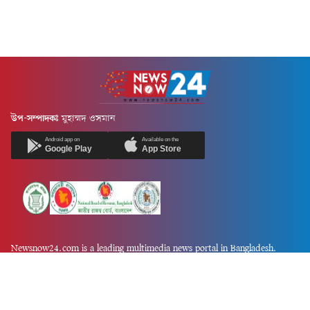
উপ-সম্পাদকঃ
মুহাম্মদ ওসমান
Android app on
Available on the
Google Play
App Store
Newsnow24.com is a leading multimedia news portal in Bangladesh.
Contains not only news, new news, views, opinion, politics,
entertainment, sports, lifestyle, travel, health, and others. We are
committed to focusing on Probash news all around the world with
visuals.