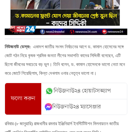
নিউজনাউ ডেস্ক:
একাদশ জাতীয় সংসদ নির্বাচনের আগে ড. কামাল হোসেনের সঙ্গে
জোট গঠন নিয়ে
কৃষক শ্রমিক জনতা লীগের সভাপতি কাদের সিদ্দিকী বলেছেন
,
এটি
ছিলো জীবনের সবচেয়ে বড় ভুল।
তিনি বলেন
, ড. কামাল হোসেনকে ভালো নেতা মনে
করে জোটে গিয়েছিলাম, কিন্ত দেখলাম ওনার নেতৃত্ব ভালো না।
নিউজনাউ২৪ হোয়াটসঅ্যাপ
ফলো করুন
নিউজনাউ২৪ ম্যাসেঞ্জার
রবিবার (৮ জানুয়ারি) রাজধানীর রমনার ইঞ্জিনিয়ার্স ইনস্টিটিউশন মিলনায়তন জাতীয়